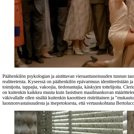
Päähenkilön psykologian ja aistittavan vieraantuneisuuden tunnun tau
realiteeteista. Kyseessä on päähenkilön epävarmuus identiteetistään ja 
toimijoita, tappajia, vakoojia, tiedonantajia, käskyjen tottelijoita. C
on kuitenkin kaikkea muuta kuin fasistisen maailmankuvan määrittelemä
väkivallalle ollen sisältä kuitenkin kaoottisen ristiriitainen ja "muka
luonnonvastaisuudesta ja itsepetoksesta, että vertauskohtana Bertolu