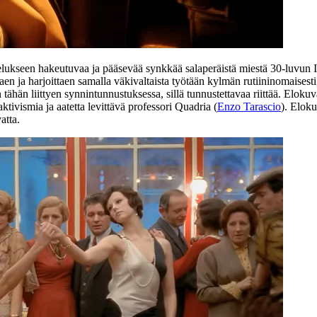
alvelukseen hakeutuvaa ja pääsevää synkkää salaperäistä miestä 30‑luvun 
ttaen ja harjoittaen samalla väkivaltaista työtään kylmän rutiininomaise
tähän liittyen synnintunnustuksessa, sillä tunnustettavaa riittää. Elokuva 
tivismia ja aatetta levittävä professori Quadria (
Enzo Tarascio
). Eloku
atta.