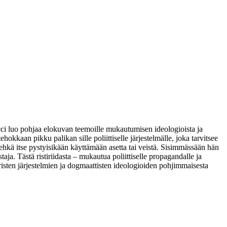
cci luo pohjaa elokuvan teemoille mukautumisen ideologioista ja
kkaan pikku palikan sille poliittiselle järjestelmälle, joka tarvitsee
i ehkä itse pystyisikään käyttämään asetta tai veistä. Sisimmässään hän
. Tästä ristiriidasta – mukautua poliittiselle propagandalle ja
aaristen järjestelmien ja dogmaattisten ideologioiden pohjimmaisesta