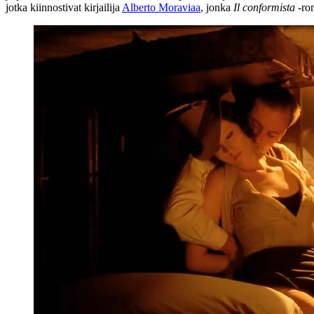
jotka kiinnostivat kirjailija
Alberto Moraviaa
, jonka
Il conformista
‑rom