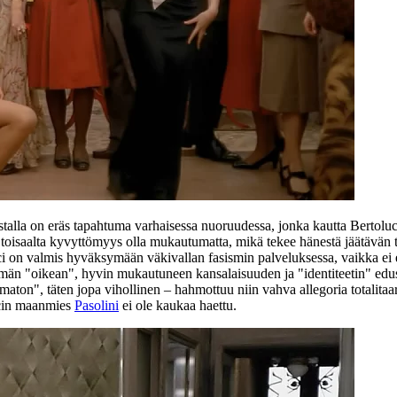
stalla on eräs tapahtuma varhaisessa nuoruudessa, jonka kautta Bertolu
toisaalta kyvyttömyys olla mukautumatta, mikä tekee hänestä jäätävän teho
lerici on valmis hyväksymään väkivallan fasismin palveluksessa, vaikka e
n "oikean", hyvin mukautuneen kansalaisuuden ja "identiteetin" edustaja
utumaton", täten jopa vihollinen – hahmottuu niin vahva allegoria totalit
ccin maanmies
Pasolini
ei ole kaukaa haettu.