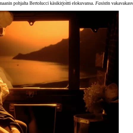
aanin pohjalta Bertolucci käsikirjoitti elokuvansa.
Fasisti
n vakavakasv