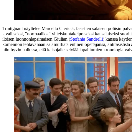
Trintignant näyttelee Marcello Clericiä, fasistien salaisen poliisin p
tavalliseksi, "normaaliksi" yhteiskuntakelpoiseksi kansalaiseksi suori
iloisen luonnonlapsimaisen Giulian (
Stefania Sandrelli
) kanssa käyden 
komennon tehtävänään salamurhata entinen opettajansa, antifasistista ak
niin hyvin hallussa, että katsojalle selviää tapahtumien kronologia vaiv