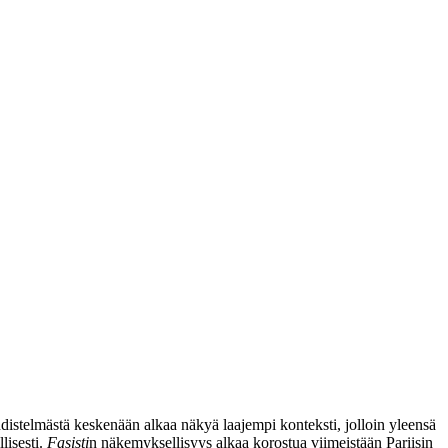
hdistelmästä keskenään alkaa näkyä laajempi konteksti, jolloin yleensä
lisesti.
Fasisti
n näkemyksellisyys alkaa korostua viimeistään Pariisin