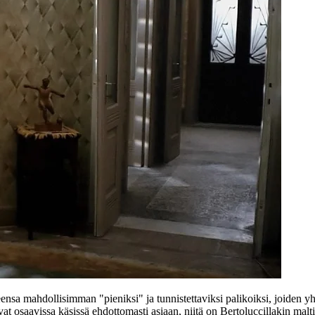
ensa mahdollisimman "pieniksi" ja tunnistettaviksi palikoiksi, joiden y
vat osaavissa käsissä ehdottomasti asiaan, niitä on Bertoluccillakin maltil