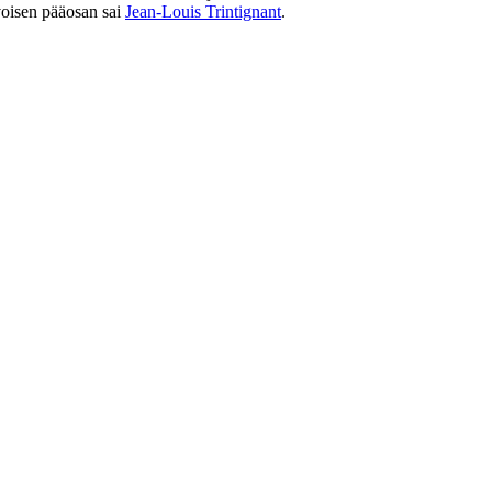
oisen pääosan sai
Jean-Louis Trintignant
.