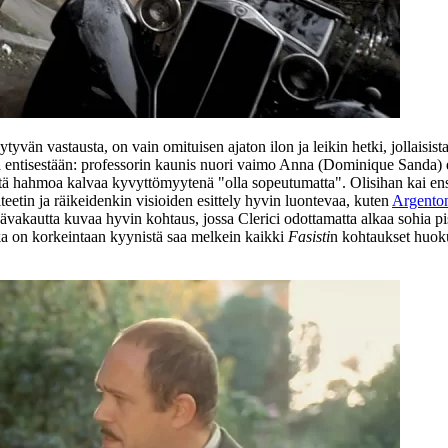
tyvän vastausta, on vain omituisen ajaton ilon ja leikin hetki, jollaisist
aa entisestään: professorin kaunis nuori vaimo Anna (
Dominique Sanda
)
a tätä hahmoa kalvaa kyvyttömyytenä "olla sopeutumatta". Olisihan kai e
teetin ja räikeidenkin visioiden esittely hyvin luontevaa, kuten
Argento
vakautta kuvaa hyvin kohtaus, jossa Clerici odottamatta alkaa sohia pis
a on korkeintaan kyynistä saa melkein kaikki
Fasisti
n kohtaukset huoku