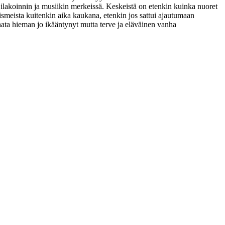
n, ilakoinnin ja musiikin merkeissä. Keskeistä on etenkin kuinka nuoret
nismeista kuitenkin aika kaukana, etenkin jos sattui ajautumaan
rhata hieman jo ikääntynyt mutta terve ja eläväinen vanha