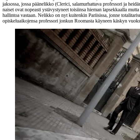
jaksossa, jossa päänelikko (Clerici, salamurhattava professori ja heidä
naiset ovat nopeasti ystävystyneet toisiinsa hieman lapsekkaalla mutta 
hallintoa vastaan. Nelikko on nyt kuitenkin Pariisissa, jonne totalita
opiskeluaikojensa professori jonkun Roomasta käyneen käskyn vuoksi