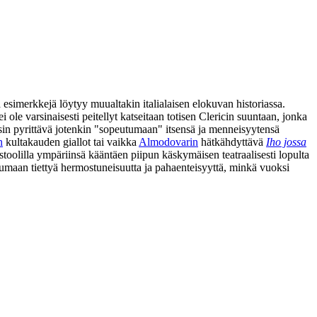
a esimerkkejä löytyy muualtakin italialaisen elokuvan historiassa.
 ei ole varsinaisesti peitellyt katseitaan totisen Clericin suuntaan, jonka
nsin pyrittävä jotenkin "sopeutumaan" itsensä ja menneisyytensä
n
kultakauden giallot tai vaikka
Almodovarin
hätkähdyttävä
Iho jossa
toolilla ympäriinsä kääntäen piipun käskymäisen teatraalisesti lopulta
maan tiettyä hermostuneisuutta ja pahaenteisyyttä, minkä vuoksi