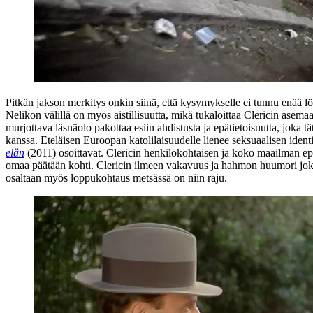
Pitkän jakson merkitys onkin siinä, että kysymykselle ei tunnu enää löy
Nelikon välillä on myös aistillisuutta, mikä tukaloittaa Clericin asem
murjottava läsnäolo pakottaa esiin ahdistusta ja epätietoisuutta, jok
kanssa. Eteläisen Euroopan katolilaisuudelle lienee seksuaalisen identi
elän
(2011) osoittavat. Clericin henkilökohtaisen ja koko maailman epä
omaa päätään kohti. Clericin ilmeen vakavuus ja hahmon huumori jok
osaltaan myös loppukohtaus metsässä on niin raju.