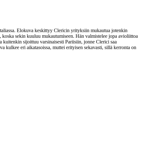
Italiassa. Elokuva keskittyy Clericin yrityksiin mukautua jotenkin
sti, koska sekin kuuluu mukautumiseen. Hän valmistelee jopa avioliittoa
kuitenkin sijoittuu varsinaisesti Pariisiin, jonne Clerici saa
va kulkee eri aikatasoissa, muttei erityisen sekavasti, sillä kerronta on