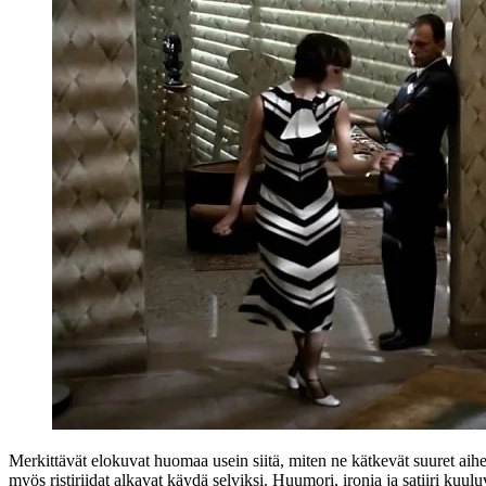
Merkittävät elokuvat huomaa usein siitä, miten ne kätkevät suuret aihe
myös ristiriidat alkavat käydä selviksi. Huumori, ironia ja satiiri kuulu