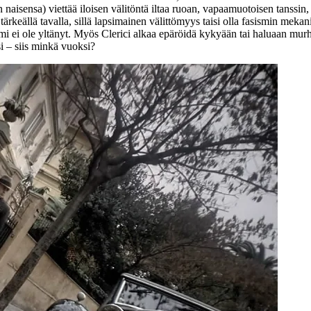
n naisensa) viettää iloisen välitöntä iltaa ruoan, vapaamuotoisen tanssi
tärkeällä tavalla, sillä lapsimainen välittömyys taisi olla fasismin meka
rismi ei ole yltänyt. Myös Clerici alkaa epäröidä kykyään tai haluaan mu
 – siis minkä vuoksi?