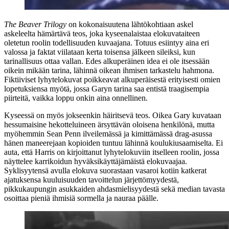
The Beaver Trilogy
on kokonaisuutena lähtökohtiaan askel
askeleelta hämärtävä teos, joka kyseenalaistaa elokuvataiteen
oletetun roolin todellisuuden kuvaajana. Totuus esiintyy aina eri
valossa ja faktat viilataan kerta toisensa jälkeen sileiksi, kun
tarinallisuus ottaa vallan. Edes alkuperäinen idea ei ole itsessään
oikein mikään tarina, lähinnä oikean ihmisen tarkastelu hahmona.
Fiktiiviset lyhytelokuvat poikkeavat alkuperäisestä erityisesti omien
lopetuksiensa myötä, jossa Garyn tarina saa entistä traagisempia
piirteitä, vaikka loppu onkin aina onnellinen.
Kyseessä on myös jokseenkin häiritsevä teos. Oikea Gary kuvataan
hessumaisine hekotteluineen ärsyttävän oloisena henkilönä, mutta
myöhemmin Sean Penn ilveilemässä ja kimittämässä drag-asussa
hänen maneerejaan kopioiden tuntuu lähinnä koulukiusaamiselta. Ei
auta, että Harris on kirjoittanut lyhytelokuviin itselleen roolin, jossa
näyttelee karrikoidun hyväksikäyttäjämäistä elokuvaajaa.
Syklisyytensä avulla elokuva suorastaan vasaroi kotiin katkerat
ajatuksensa kuuluisuuden tavoittelun järjettömyydestä,
pikkukaupungin asukkaiden ahdasmielisyydestä sekä median tavasta
osoittaa pieniä ihmisiä sormella ja nauraa päälle.