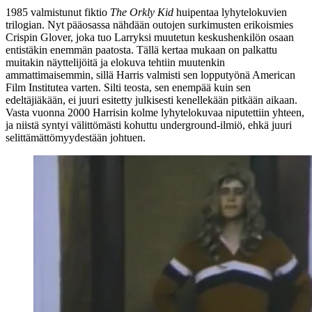
1985 valmistunut fiktio
The Orkly Kid
huipentaa lyhytelokuvien
trilogian. Nyt pääosassa nähdään outojen surkimusten erikoismies
Crispin Glover
, joka tuo Larryksi muutetun keskushenkilön osaan
entistäkin enemmän paatosta. Tällä kertaa mukaan on palkattu
muitakin näyttelijöitä ja elokuva tehtiin muutenkin
ammattimaisemmin, sillä Harris valmisti sen lopputyönä American
Film Institutea varten. Silti teosta, sen enempää kuin sen
edeltäjiäkään, ei juuri esitetty julkisesti kenellekään pitkään aikaan.
Vasta vuonna 2000 Harrisin kolme lyhytelokuvaa niputettiin yhteen,
ja niistä syntyi välittömästi kohuttu underground-ilmiö, ehkä juuri
selittämättömyydestään johtuen.