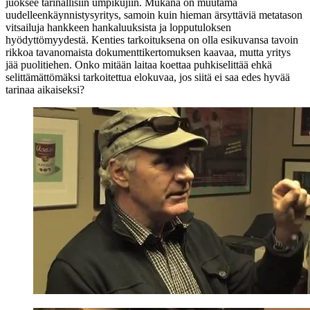
juoksee tarinallisiin umpikujiin. Mukana on muutama
uudelleenkäynnistysyritys, samoin kuin hieman ärsyttäviä metatason
vitsailuja hankkeen hankaluuksista ja lopputuloksen
hyödyttömyydestä. Kenties tarkoituksena on olla esikuvansa tavoin
rikkoa tavanomaista dokumenttikertomuksen kaavaa, mutta yritys
jää puolitiehen. Onko mitään laitaa koettaa puhkiselittää ehkä
selittämättömäksi tarkoitettua elokuvaa, jos siitä ei saa edes hyvää
tarinaa aikaiseksi?