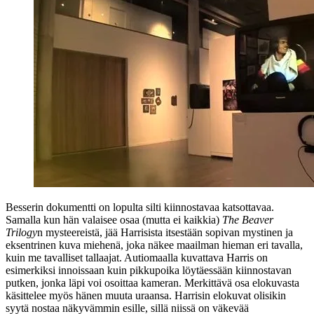
Besserin dokumentti on lopulta silti kiinnostavaa katsottavaa.
Samalla kun hän valaisee osaa (mutta ei kaikkia)
The Beaver
Trilogy
n mysteereistä, jää Harrisista itsestään sopivan mystinen ja
eksentrinen kuva miehenä, joka näkee maailman hieman eri tavalla,
kuin me tavalliset tallaajat. Autiomaalla kuvattava Harris on
esimerkiksi innoissaan kuin pikkupoika löytäessään kiinnostavan
putken, jonka läpi voi osoittaa kameran. Merkittävä osa elokuvasta
käsittelee myös hänen muuta uraansa. Harrisin elokuvat olisikin
syytä nostaa näkyvämmin esille, sillä niissä on väkevää