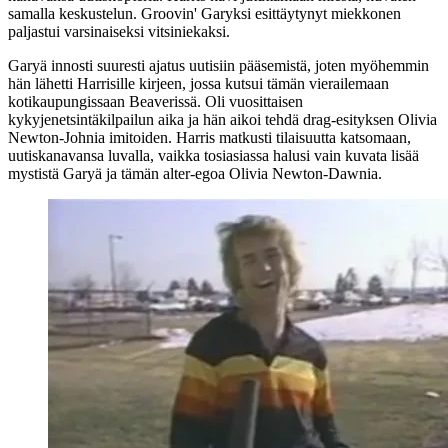
samalla keskustelun.
Groovin' Garyksi
esittäytynyt miekkonen
paljastui varsinaiseksi vitsiniekaksi.
Garyä innosti suuresti ajatus uutisiin pääsemistä, joten myöhemmin
hän lähetti Harrisille kirjeen, jossa kutsui tämän vierailemaan
kotikaupungissaan Beaverissä. Oli vuosittaisen
kykyjenetsintäkilpailun aika ja hän aikoi tehdä drag-esityksen
Olivia
Newton-Johnia
imitoiden. Harris matkusti tilaisuutta katsomaan,
uutiskanavansa luvalla, vaikka tosiasiassa halusi vain kuvata lisää
mystistä Garyä ja tämän alter-egoa Olivia Newton-Dawnia.