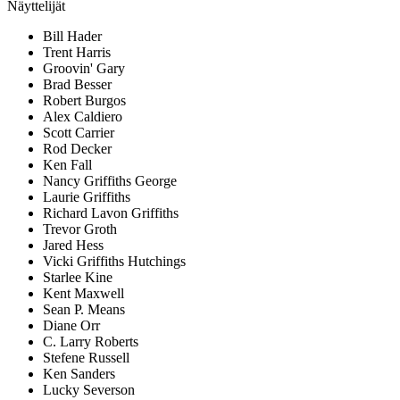
Näyttelijät
Bill Hader
Trent Harris
Groovin' Gary
Brad Besser
Robert Burgos
Alex Caldiero
Scott Carrier
Rod Decker
Ken Fall
Nancy Griffiths George
Laurie Griffiths
Richard Lavon Griffiths
Trevor Groth
Jared Hess
Vicki Griffiths Hutchings
Starlee Kine
Kent Maxwell
Sean P. Means
Diane Orr
C. Larry Roberts
Stefene Russell
Ken Sanders
Lucky Severson