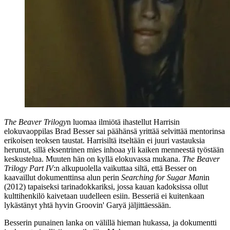
The Beaver Trilogy
n luomaa ilmiötä ihastellut Harrisin
elokuvaoppilas
Brad Besser
sai päähänsä yrittää selvittää mentorinsa
erikoisen teoksen taustat. Harrisiltä itseltään ei juuri vastauksia
herunut, sillä eksentrinen mies inhoaa yli kaiken menneestä työstään
keskustelua. Muuten hän on kyllä elokuvassa mukana.
The Beaver
Trilogy Part IV
:n alkupuolella vaikuttaa siltä, että Besser on
kaavaillut dokumenttinsa alun perin
Searching for Sugar Man
in
(2012) tapaiseksi tarinadokkariksi, jossa kauan kadoksissa ollut
kulttihenkilö kaivetaan uudelleen esiin. Besseriä ei kuitenkaan
lykästänyt yhtä hyvin Groovin' Garyä jäljittäessään.
Besserin punainen lanka on välillä hieman hukassa, ja dokumentti