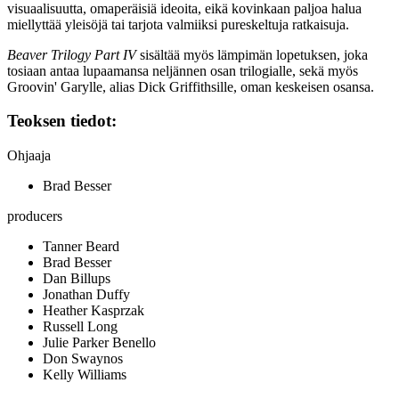
visuaalisuutta, omaperäisiä ideoita, eikä kovinkaan paljoa halua
miellyttää yleisöjä tai tarjota valmiiksi pureskeltuja ratkaisuja.
Beaver Trilogy Part IV
sisältää myös lämpimän lopetuksen, joka
tosiaan antaa lupaamansa neljännen osan trilogialle, sekä myös
Groovin' Garylle, alias
Dick Griffithsille
, oman keskeisen osansa.
Teoksen tiedot:
Ohjaaja
Brad Besser
producers
Tanner Beard
Brad Besser
Dan Billups
Jonathan Duffy
Heather Kasprzak
Russell Long
Julie Parker Benello
Don Swaynos
Kelly Williams