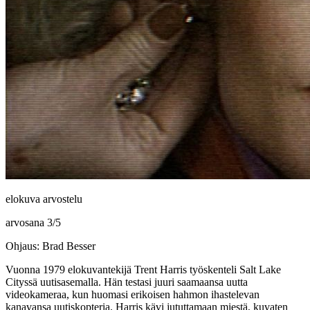
elokuva arvostelu
arvosana
3
/
5
Ohjaus: Brad Besser
Vuonna 1979 elokuvantekijä
Trent Harris
työskenteli Salt Lake
Cityssä uutisasemalla. Hän testasi juuri saamaansa uutta
videokameraa, kun huomasi erikoisen hahmon ihastelevan
kanavansa uutiskopteria. Harris kävi jututtamaan miestä, kuvaten