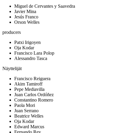
Miguel de Cervantes y Saavedra
Javier Mina
Jesús Franco
Orson Welles
producers
Patxi Irigoyen
Oja Kodar
Francisco Lara Polop
Alessandro Tasca
Näyttelijät
Francisco Reiguera
Akim Tamiroff
Pepe Mediavilla
Juan Carlos Ordóñez
Constantino Romero
Paola Mori
Juan Serrano
Beatrice Welles
Oja Kodar
Edward Marcus
Fernando Rey