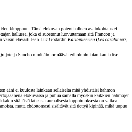
y niiden kimppuun. Tämä elokuvan potentiaalinen avainkohtaus ei
ajan hallussa, joka ei suostunut luovuttamaan sitä Francon ja
n varsin elävästi
Jean‑Luc Godardin
Karibinieerien
(
Les carabiniers
,
uijote ja Sancho nimittäin tormäävät editoinnin taian kautta itse
n ääni ei kuulosta lainkaan sellaiselta mitä yhdistäisi hahmon
a kertojaäänenä elokuvassa ja puhua samalla myöskin kaikkien hahmojen
kakin sitä tästä latteasta auraalisesta lopputuloksesta on vaikea
nmoista, mutta ehdottomasti sisältävät sitä tiettyä kipinää, mikä uupuu