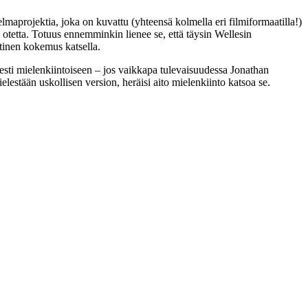
lmaprojektia, joka on kuvattu (yhteensä kolmella eri filmiformaatilla!)
 otetta. Totuus ennemminkin lienee se, että täysin Wellesin
tinen kokemus katsella.
sesti mielenkiintoiseen – jos vaikkapa tulevaisuudessa
Jonathan
lestään uskollisen version, heräisi aito mielenkiinto katsoa se.