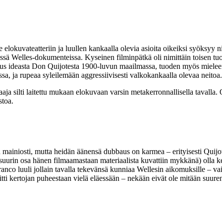
 elokuvateatteriin ja luullen kankaalla olevia asioita oikeiksi syöksy
ä Welles-dokumenteissa. Kyseinen filminpätkä oli nimittäin toisen tuott
llus ideasta Don Quijotesta 1900‑luvun maailmassa, tuoden myös mielee
issa, ja rupeaa syleilemään aggressiivisesti valkokankaalla olevaa neitoa.
 silti laitettu mukaan elokuvaan varsin metakerronnallisella tavalla. Q
stoa.
ainiosti, mutta heidän äänensä dubbaus on karmea – erityisesti Quijote
ttä suurin osa hänen filmaamastaan materiaalista kuvattiin mykkänä) oll
nco luuli jollain tavalla tekevänsä kunniaa Wellesin aikomuksille – vaik
nitti kertojan puheestaan vielä eläessään – nekään eivät ole mitään suure