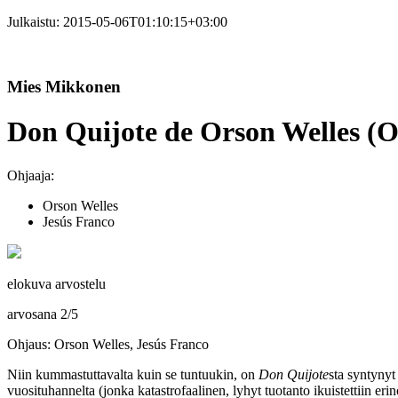
Julkaistu:
2015-05-06T01:10:15+03:00
Mies Mikkonen
Don Quijote de Orson Welles (O
Ohjaaja:
Orson Welles
Jesús Franco
elokuva arvostelu
arvosana
2
/
5
Ohjaus: Orson Welles, Jesús Franco
Niin kummastuttavalta kuin se tuntuukin, on
Don Quijote
sta syntynyt
vuosituhannelta (jonka katastrofaalinen, lyhyt tuotanto ikuistettiin e