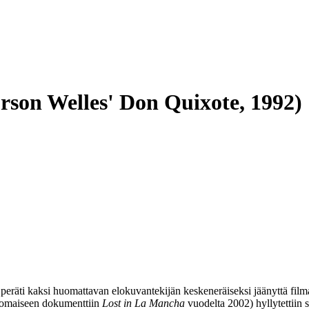
rson Welles' Don Quixote, 1992)
 peräti kaksi huomattavan elokuvantekijän keskeneräiseksi jäänyttä filma
rinomaiseen dokumenttiin
Lost in La Mancha
vuodelta 2002) hyllytettiin 