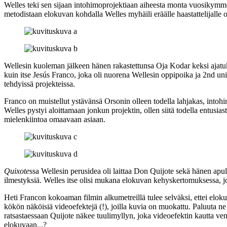
Welles
teki sen sijaan intohimoprojektiaan aiheesta monta vuosikymme
metodistaan elokuvan kohdalla Welles myhäili eräälle haastattelijalle o
Wellesin kuoleman jälkeen hänen rakastettunsa
Oja Kodar
keksi ajat
kuin itse
Jesús Franco
, joka oli nuorena Wellesin oppipoika ja 2nd un
tehdyissä projekteissa.
Franco on muistellut ystävänsä Orsonin olleen todella lahjakas, into
Welles pystyi aloittamaan jonkun projektin, ollen siitä todella entusia
mielenkiintoa omaavaan asiaan.
Quixote
ssa Wellesin perusidea oli laittaa Don Quijote sekä hänen apu
ilmestyksiä. Welles itse olisi mukana elokuvan kehyskertomuksessa, jo
Heti Francon kokoaman filmin alkumetreillä tulee selväksi, ettei eloku
kökön näköisiä videoefektejä (!), joilla kuvia on muokattu. Paluuta 
ratsastaessaan Quijote näkee tuulimyllyn, joka videoefektin kautta ven
elokuvaan...?