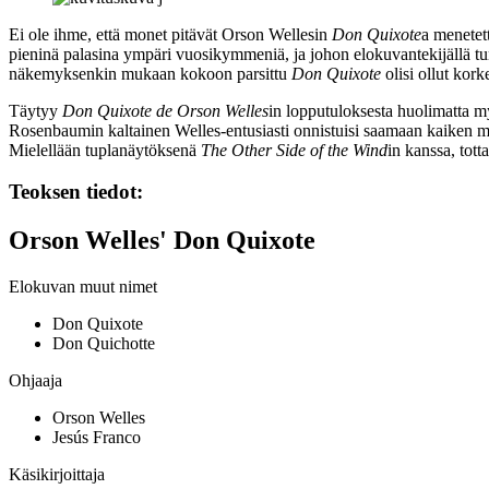
Ei ole ihme, että monet pitävät Orson Wellesin
Don Quixote
a menetet
pieninä palasina ympäri vuosikymmeniä, ja johon elokuvantekijällä tun
näkemyksenkin mukaan kokoon parsittu
Don Quixote
olisi ollut kor
Täytyy
Don Quixote de Orson Welles
in lopputuloksesta huolimatta my
Rosenbaumin
kaltainen Welles-entusiasti onnistuisi saamaan kaiken mat
Mielellään tuplanäytöksenä
The Other Side of the Wind
in kanssa, tott
Teoksen tiedot:
Orson Welles' Don Quixote
Elokuvan muut nimet
Don Quixote
Don Quichotte
Ohjaaja
Orson Welles
Jesús Franco
Käsikirjoittaja