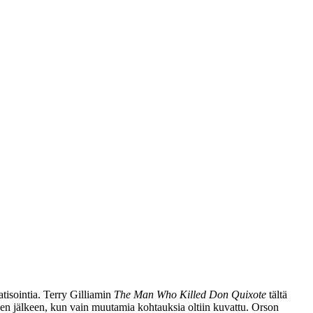
tisointia.
Terry Gilliamin
The Man Who Killed Don Quixote
tältä
sen jälkeen, kun vain muutamia kohtauksia oltiin kuvattu.
Orson