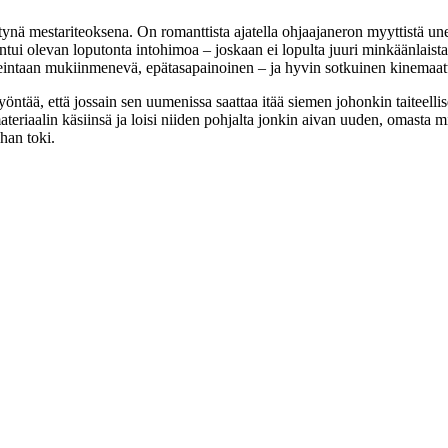
tynä mestariteoksena. On romanttista ajatella ohjaajaneron myyttistä une
tui olevan loputonta intohimoa – joskaan ei lopulta juuri minkäänlaista
keintaan mukiinmenevä, epätasapainoinen – ja hyvin sotkuinen kinemaat
öntää, että jossain sen uumenissa saattaa itää siemen johonkin taiteelli
eriaalin käsiinsä ja loisi niiden pohjalta jonkin aivan uuden, omasta mie
ahan toki.