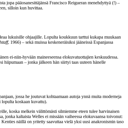
sta jopa pääosanesittäjänsä
Francisco Reigueran
menehdyttyä (!) –
en, silloin kun huvittaa.
deaa lukuisille ohjaajille. Lopulta koukkuun tarttui kukapa muukaan
staff
, 1966) – sekä muissa keskeneräisiksi jääneissä Espanjassa
 hänen ei‑niin-hyvään maineeseensa elokuvatuottajien keskuudessa.
si hiipumaan – jonka jälkeen hän siirtyi taas uuteen hänelle
spanjaan, jossa he joutuvat kohtaamaan autoja ynnä muita moderneja
i lopulta koskaan kuvattu).
eille, koska melkein välittömästi silmiemme eteen tulee harvinaisen
, jonka kaltaista Welles ei missään vaiheessa elokuvaansa toivonut:
Kenties näillä on yritetty saavuttaa vielä yksi uusi anakronismin taso