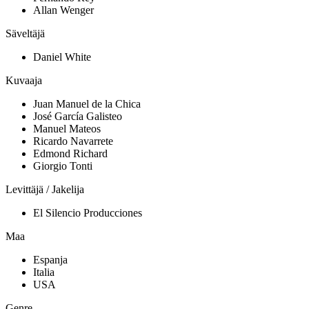
Allan Wenger
Säveltäjä
Daniel White
Kuvaaja
Juan Manuel de la Chica
José García Galisteo
Manuel Mateos
Ricardo Navarrete
Edmond Richard
Giorgio Tonti
Levittäjä / Jakelija
El Silencio Producciones
Maa
Espanja
Italia
USA
Genre