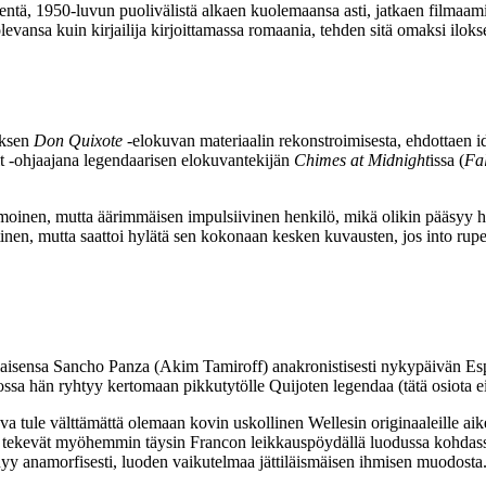
ntä, 1950‑luvun puolivälistä alkaen kuolemaansa asti, jatkaen filmaami
levansa kuin kirjailija kirjoittamassa romaania, tehden sitä omaksi ilokse
uksen
Don Quixote
‑elokuvan materiaalin rekonstroimisesta, ehdottaen i
it ‑ohjaajana legendaarisen elokuvantekijän
Chimes at Midnight
issa (
Fal
himoinen, mutta äärimmäisen impulsiivinen henkilö, mikä olikin pääsyy
stinen, mutta saattoi hylätä sen kokonaan kesken kuvausten, jos into rupe
laisensa Sancho Panza (
Akim Tamiroff
) anakronistisesti nykypäivän E
ssa hän ryhtyy kertomaan pikkutytölle Quijoten legendaa (tätä osiota e
va tule välttämättä olemaan kovin uskollinen Wellesin originaaleille aik
ne tekevät myöhemmin täysin Francon leikkauspöydällä luodussa kohdassa
yy anamorfisesti, luoden vaikutelmaa jättiläismäisen ihmisen muodosta. 