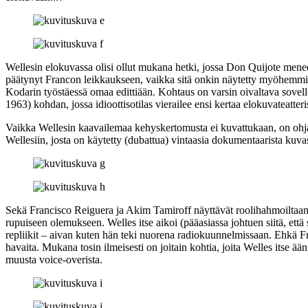
Wellesin elokuvassa olisi ollut mukana hetki, jossa Don Quijote menee
päätynyt Francon leikkaukseen, vaikka sitä onkin näytetty myöhemmiss
Kodarin työstäessä omaa edittiään. Kohtaus on varsin oivaltava sove
1963) kohdan, jossa idioottisotilas vierailee ensi kertaa elokuvateatter
Vaikka Wellesin kaavailemaa kehyskertomusta ei kuvattukaan, on ohjaaja
Wellesiin, josta on käytetty (dubattua) vintaasia dokumentaarista kuva
Sekä Francisco Reiguera ja Akim Tamiroff näyttävät roolihahmoiltaan m
rupuiseen olemukseen. Welles itse aikoi (pääasiassa johtuen siitä, e
repliikit – aivan kuten hän teki nuorena radiokuunnelmissaan. Ehkä Fra
havaita. Mukana tosin ilmeisesti on joitain kohtia, joita Welles itse ää
muusta voice-overista.