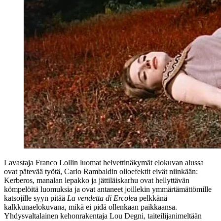
Lavastaja
Franco Lollin
luomat helvettinäkymät elokuvan alussa
ovat pätevää työtä,
Carlo Rambaldin
olioefektit eivät niinkään:
Kerberos, manalan lepakko ja jättiläiskarhu ovat hellyttävän
kömpelöitä luomuksia ja ovat antaneet joillekin ymmärtämättömille
katsojille syyn pitää
La vendetta di Ercole
a pelkkänä
kalkkunaelokuvana, mikä ei pidä ollenkaan paikkaansa.
Yhdysvaltalainen kehonrakentaja
Lou Degni
, taiteilijanimeltään