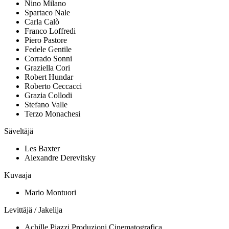
Nino Milano
Spartaco Nale
Carla Calò
Franco Loffredi
Piero Pastore
Fedele Gentile
Corrado Sonni
Graziella Cori
Robert Hundar
Roberto Ceccacci
Grazia Collodi
Stefano Valle
Terzo Monachesi
Säveltäjä
Les Baxter
Alexandre Derevitsky
Kuvaaja
Mario Montuori
Levittäjä / Jakelija
Achille Piazzi Produzioni Cinematografica