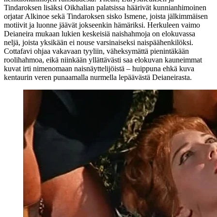
Tindaroksen lisäksi Oikhalian palatsissa häärivät kunnianhimoinen
orjatar Alkinoe sekä Tindaroksen sisko Ismene, joista jälkimmäisen
motiivit ja luonne jäävät jokseenkin hämäriksi. Herkuleen vaimo
Deianeira mukaan lukien keskeisiä naishahmoja on elokuvassa
neljä, joista yksikään ei nouse varsinaiseksi naispäähenkilöksi.
Cottafavi ohjaa vakavaan tyyliin, väheksymättä pienintäkään
roolihahmoa, eikä niinkään yllättävästi saa elokuvan kauneimmat
kuvat irti nimenomaan naisnäyttelijöistä – huippuna ehkä kuva
kentaurin veren punaamalla nurmella lepäävästä Deianeirasta.