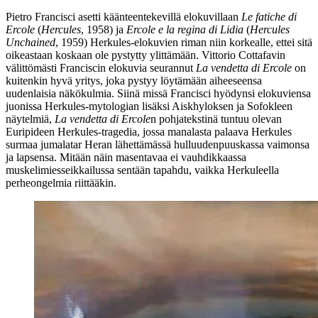
Pietro Francisci
asetti käänteentekevillä elokuvillaan
Le fatiche di
Ercole
(
Hercules
, 1958) ja
Ercole e la regina di Lidia
(
Hercules
Unchained
, 1959) Herkules-elokuvien riman niin korkealle, ettei sitä
oikeastaan koskaan ole pystytty ylittämään.
Vittorio Cottafavin
välittömästi Franciscin elokuvia seurannut
La vendetta di Ercole
on
kuitenkin hyvä yritys, joka pystyy löytämään aiheeseensa
uudenlaisia näkökulmia. Siinä missä Francisci hyödynsi elokuviensa
juonissa Herkules-mytologian lisäksi Aiskhyloksen ja Sofokleen
näytelmiä,
La vendetta di Ercole
n pohjatekstinä tuntuu olevan
Euripideen Herkules-tragedia, jossa manalasta palaava Herkules
surmaa jumalatar Heran lähettämässä hulluudenpuuskassa vaimonsa
ja lapsensa. Mitään näin masentavaa ei vauhdikkaassa
muskelimiesseikkailussa sentään tapahdu, vaikka Herkuleella
perheongelmia riittääkin.