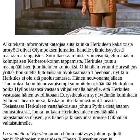
Alkutekstit informoivat katsojaa siitä kuinka Herkuleen kaksitoista
urotyötä olivat Olympoksen jumalien hänelle ylimielisyydestä
määräämä rangaistus. Suorittaessaan niistä viimeisintä, eli manalan
kolmipäisen Kerberos-koiran tappamista, Herkules joutuu
maanpäällisten juonittelujen kohteeksi. Oikhalian tyranni Eurystheus
yrittää houkutella liittolaisiaan hyökkäämään Theebaan, nyt kun
Herkules ei ole sitä puolustamassa. Hänen neuvonantajallaan
Tindaroksella on hienovaraisempi suunnitelma: kääntää Herkuleen
poika Hyllos isäänsä vastaan vihjailemalla hänelle, että Herkules
vastustaa hänen avioliittoaan Eurystheuksen syrjäyttämän kuninkaan
tyttären Thean kanssa, koska on itse kiinnostunut Theasta.
Tosiasiassa Herkuleen vastahakoisuus johtuu Pythia-tietäjättären
ennustuksesta, jonka mukaan Herkules tulee menettämään
rakastamansa naisen, jos hänen jälkikasvunsa nousee Oikhalian
valtaistuimelle.
La vendetta di Ercole
n juonen hämmentävyys johtuu paljolti
henkilöhahmojen runsaudesta. Thean, Eurystheuksen ja