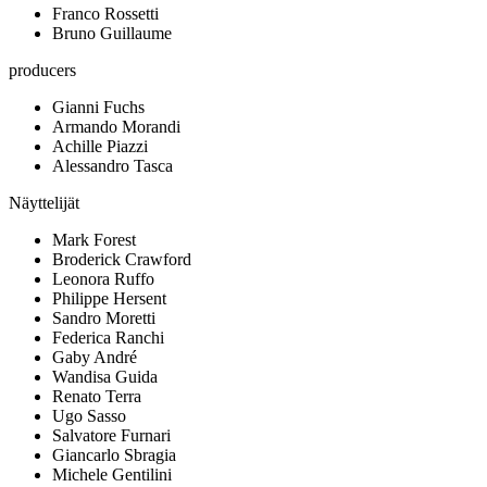
Franco Rossetti
Bruno Guillaume
producers
Gianni Fuchs
Armando Morandi
Achille Piazzi
Alessandro Tasca
Näyttelijät
Mark Forest
Broderick Crawford
Leonora Ruffo
Philippe Hersent
Sandro Moretti
Federica Ranchi
Gaby André
Wandisa Guida
Renato Terra
Ugo Sasso
Salvatore Furnari
Giancarlo Sbragia
Michele Gentilini