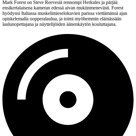
Mark Forest
on
Steve Reevesiä
rennompi Herkules ja pärjää
ensikertalaisena kameran edessä aivan mukiinmenevästi. Forest
hyödynsi Italiassa muskelimieselokuvien parissa viettämänsä ajan
opiskelemalla oopperalaulua, ja toimi myöhemmin elämässään
laulunopettajana ja näyttelijöiden äänenkäytön kouluttajana.