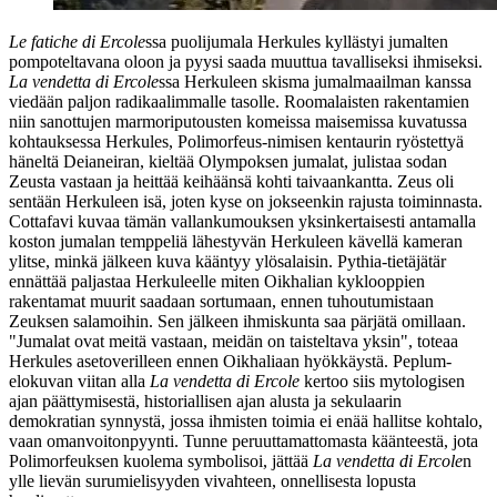
Le fatiche di Ercole
ssa puolijumala Herkules kyllästyi jumalten
pompoteltavana oloon ja pyysi saada muuttua tavalliseksi ihmiseksi.
La vendetta di Ercole
ssa Herkuleen skisma jumalmaailman kanssa
viedään paljon radikaalimmalle tasolle. Roomalaisten rakentamien
niin sanottujen marmoriputousten komeissa maisemissa kuvatussa
kohtauksessa Herkules, Polimorfeus-nimisen kentaurin ryöstettyä
häneltä Deianeiran, kieltää Olympoksen jumalat, julistaa sodan
Zeusta vastaan ja heittää keihäänsä kohti taivaankantta. Zeus oli
sentään Herkuleen isä, joten kyse on jokseenkin rajusta toiminnasta.
Cottafavi kuvaa tämän vallankumouksen yksinkertaisesti antamalla
koston jumalan temppeliä lähestyvän Herkuleen kävellä kameran
ylitse, minkä jälkeen kuva kääntyy ylösalaisin. Pythia-tietäjätär
ennättää paljastaa Herkuleelle miten Oikhalian kyklooppien
rakentamat muurit saadaan sortumaan, ennen tuhoutumistaan
Zeuksen salamoihin. Sen jälkeen ihmiskunta saa pärjätä omillaan.
"Jumalat ovat meitä vastaan, meidän on taisteltava yksin"
, toteaa
Herkules asetoverilleen ennen Oikhaliaan hyökkäystä. Peplum-
elokuvan viitan alla
La vendetta di Ercole
kertoo siis mytologisen
ajan päättymisestä, historiallisen ajan alusta ja sekulaarin
demokratian synnystä, jossa ihmisten toimia ei enää hallitse kohtalo,
vaan omanvoitonpyynti. Tunne peruuttamattomasta käänteestä, jota
Polimorfeuksen kuolema symbolisoi, jättää
La vendetta di Ercole
n
ylle lievän surumielisyyden vivahteen, onnellisesta lopusta