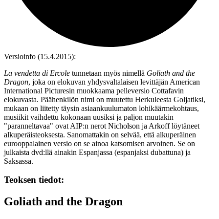
Versioinfo (15.4.2015):
La vendetta di Ercole
tunnetaan myös nimellä
Goliath and the
Dragon
, joka on elokuvan yhdysvaltalaisen levittäjän American
International Picturesin muokkaama pelleversio Cottafavin
elokuvasta. Päähenkilön nimi on muutettu Herkuleesta Goljatiksi,
mukaan on liitetty täysin asiaankuulumaton lohikäärmekohtaus,
musiikit vaihdettu kokonaan uusiksi ja paljon muutakin
"paranneltavaa" ovat AIP:n nerot
Nicholson
ja
Arkoff
löytäneet
alkuperäisteoksesta. Sanomattakin on selvää, että alkuperäinen
eurooppalainen versio on se ainoa katsomisen arvoinen. Se on
julkaista dvd:llä ainakin Espanjassa (espanjaksi dubattuna) ja
Saksassa.
Teoksen tiedot:
Goliath and the Dragon