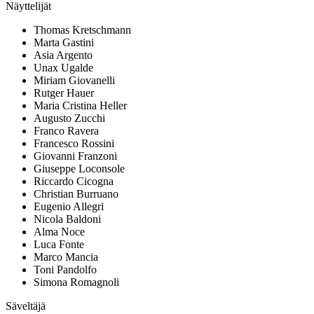
Näyttelijät
Thomas Kretschmann
Marta Gastini
Asia Argento
Unax Ugalde
Miriam Giovanelli
Rutger Hauer
Maria Cristina Heller
Augusto Zucchi
Franco Ravera
Francesco Rossini
Giovanni Franzoni
Giuseppe Loconsole
Riccardo Cicogna
Christian Burruano
Eugenio Allegri
Nicola Baldoni
Alma Noce
Luca Fonte
Marco Mancia
Toni Pandolfo
Simona Romagnoli
Säveltäjä