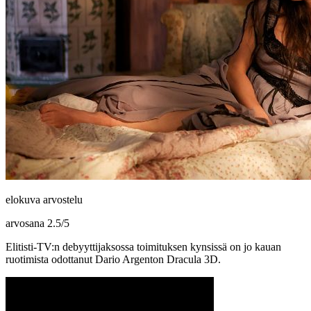
elokuva arvostelu
arvosana
2.5
/
5
Elitisti-TV:n debyyttijaksossa toimituksen kynsissä on jo kauan
ruotimista odottanut Dario Argenton Dracula 3D.