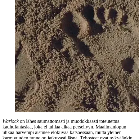
Warlock
on lähes saumattomasti ja muodokkaasti toteutettua
kauhufantasiaa, joka ei tuhlaa aikaa perseilyyn. Maailmanlopun
uhkaa harvempi aistinee elokuvaa katsoessaan, mutta yleinen
karmivuuden tunne on jatkuvasti läsnä. Tehosteet ovat nykyäänkin