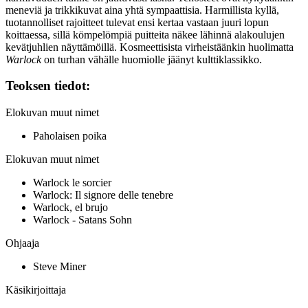
meneviä ja trikkikuvat aina yhtä sympaattisia. Harmillista kyllä,
tuotannolliset rajoitteet tulevat ensi kertaa vastaan juuri lopun
koittaessa, sillä kömpelömpiä puitteita näkee lähinnä alakoulujen
kevätjuhlien näyttämöillä. Kosmeettisista virheistäänkin huolimatta
Warlock
on turhan vähälle huomiolle jäänyt kulttiklassikko.
Teoksen tiedot:
Elokuvan muut nimet
Paholaisen poika
Elokuvan muut nimet
Warlock le sorcier
Warlock: Il signore delle tenebre
Warlock, el brujo
Warlock - Satans Sohn
Ohjaaja
Steve Miner
Käsikirjoittaja