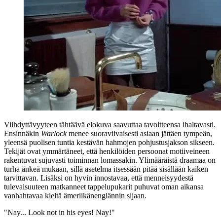
Viihdyttävyyteen tähtäävä elokuva saavuttaa tavoitteensa ihaltavasti.
Ensinnäkin
Warlock
menee suoraviivaisesti asiaan jättäen tympeän,
yleensä puolisen tuntia kestävän hahmojen pohjustusjakson sikseen.
Tekijät ovat ymmärtäneet, että henkilöiden persoonat motiiveineen
rakentuvat sujuvasti toiminnan lomassakin. Ylimääräistä draamaa on
turha änkeä mukaan, sillä asetelma itsessään pitää sisällään kaiken
tarvittavan. Lisäksi on hyvin innostavaa, että menneisyydestä
tulevaisuuteen matkanneet tappelupukarit puhuvat oman aikansa
vanhahtavaa kieltä ämeriikänenglännin sijaan.
"Nay... Look not in his eyes! Nay!"