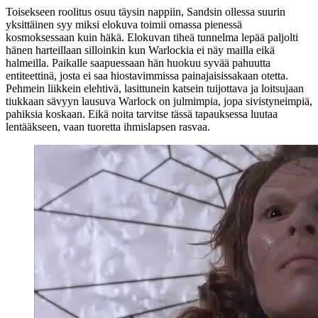
Toisekseen roolitus osuu täysin nappiin, Sandsin ollessa suurin
yksittäinen syy miksi elokuva toimii omassa pienessä
kosmoksessaan kuin häkä. Elokuvan tiheä tunnelma lepää paljolti
hänen harteillaan silloinkin kun Warlockia ei näy mailla eikä
halmeilla. Paikalle saapuessaan hän huokuu syvää pahuutta
entiteettinä, josta ei saa hiostavimmissa painajaisissakaan otetta.
Pehmein liikkein elehtivä, lasittunein katsein tuijottava ja loitsujaan
tiukkaan sävyyn lausuva Warlock on julmimpia, jopa sivistyneimpiä,
pahiksia koskaan. Eikä noita tarvitse tässä tapauksessa luutaa
lentääkseen, vaan tuoretta ihmislapsen rasvaa.