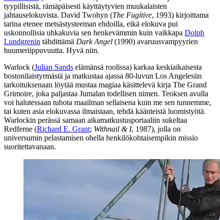
tyypillisistä, rämäpäisesti käyttäytyvien muukalaisten
jahtauselokuvista.
David Twohyn
(
The Fugitive
, 1993) kirjoittama
tarina etenee metsästysteeman ehdoilla, eikä elokuva pui
uskonnollisia uhkakuvia sen henkevämmin kuin vaikkapa
Dolph
Lundgrenin
tähdittämä
Dark Angel
(1990) avaruusvampyyrien
huumeriippuvuutta. Hyvä niin.
Warlock (
Julian Sands
elämänsä roolissa) karkaa keskiaikaisesta
bostonilaistyrmästä ja matkustaa ajassa 80‑luvun Los Angelesiin
tarkoituksenaan löytää mustaa magiaa käsittelevä kirja The Grand
Grimoire, joka paljastaa Jumalan todellisen nimen. Teoksen avulla
voi halutessaan tuhota maailman sellaisena kuin me sen tunnemme,
tai kuten asia elokuvassa ilmaistaan, tehdä käänteistä luomistyötä.
Warlockin perässä samaan aikamatkustusportaaliin sukeltaa
Redferne (
Richard E. Grant
;
Withnail & I
, 1987), jolla on
universumin pelastamisen ohella henkilökohtaisempikin missio
suoritettavanaan.