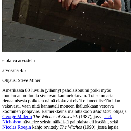
elokuva arvostelu
arvosana
4
/
5
Ohjaus: Steve Miner
Amerikassa 80‑luvulla jyllännyt paholaisbuumi poiki myös
muutaman noituutta sivuavan kauhuelokuvan. Totisemmasta
rienaamisesta poiketen nämä elokuvat eivät ottaneet itseään liian
vakavasti, vaan niitä kannatteli moneen ikäluokkaan vetoava
koominen pohjavire. Esimerkkeinä mainittakoon
Mad Max
‑ohjaaja
George Millerin
The Witches of Eastwick
(1987), jossa
Jack
Nicholson
näyttelee seksin nälkäistä paholaista eli itseään, sekä
Nicolas Roegin
kahjo revittely
The Witches
(1990), jossa lapsia