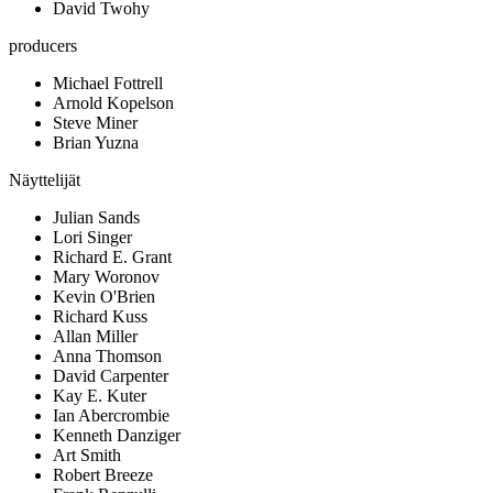
David Twohy
producers
Michael Fottrell
Arnold Kopelson
Steve Miner
Brian Yuzna
Näyttelijät
Julian Sands
Lori Singer
Richard E. Grant
Mary Woronov
Kevin O'Brien
Richard Kuss
Allan Miller
Anna Thomson
David Carpenter
Kay E. Kuter
Ian Abercrombie
Kenneth Danziger
Art Smith
Robert Breeze