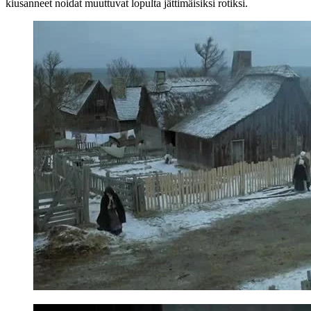
kiusanneet noidat muuttuvat lopulta jättimäisiksi rotiksi.