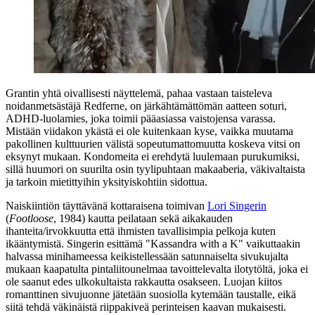
Grantin yhtä oivallisesti näyttelemä, pahaa vastaan taisteleva
noidanmetsästäjä Redferne, on järkähtämättömän aatteen soturi,
ADHD-luolamies, joka toimii pääasiassa vaistojensa varassa.
Mistään viidakon ykästä ei ole kuitenkaan kyse, vaikka muutama
pakollinen kulttuurien välistä sopeutumattomuutta koskeva vitsi on
eksynyt mukaan. Kondomeita ei erehdytä luulemaan purukumiksi,
sillä huumori on suurilta osin tyylipuhtaan makaaberia, väkivaltaista
ja tarkoin mietittyihin yksityiskohtiin sidottua.
Naiskiintiön täyttävänä kottaraisena toimivan
Lori Singerin
(
Footloose
, 1984) kautta peilataan sekä aikakauden
ihanteita/irvokkuutta että ihmisten tavallisimpia pelkoja kuten
ikääntymistä. Singerin esittämä "Kassandra with a K" vaikuttaakin
halvassa minihameessa keikistellessään satunnaiselta sivukujalta
mukaan kaapatulta pintaliitounelmaa tavoittelevalta ilotytöltä, joka ei
ole saanut edes ulkokultaista rakkautta osakseen. Luojan kiitos
romanttinen sivujuonne jätetään suosiolla kytemään taustalle, eikä
siitä tehdä väkinäistä riippakiveä perinteisen kaavan mukaisesti.