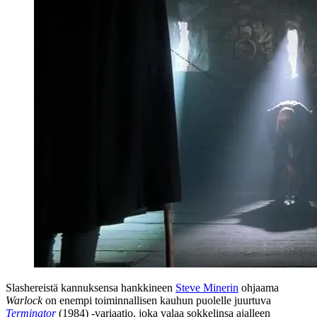
Slashereistä kannuksensa hankkineen
Steve Minerin
ohjaama
Warlock
on enempi toiminnallisen kauhun puolelle juurtuva
Terminator
(1984) ‑variaatio, joka valaa sokkelinsa ajalleen