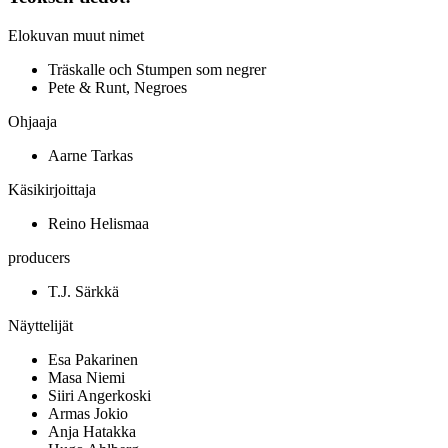
Elokuvan muut nimet
Träskalle och Stumpen som negrer
Pete & Runt, Negroes
Ohjaaja
Aarne Tarkas
Käsikirjoittaja
Reino Helismaa
producers
T.J. Särkkä
Näyttelijät
Esa Pakarinen
Masa Niemi
Siiri Angerkoski
Armas Jokio
Anja Hatakka