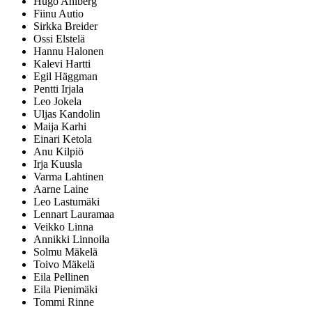
Hugo Ahlberg
Fiinu Autio
Sirkka Breider
Ossi Elstelä
Hannu Halonen
Kalevi Hartti
Egil Häggman
Pentti Irjala
Leo Jokela
Uljas Kandolin
Maija Karhi
Einari Ketola
Anu Kilpiö
Irja Kuusla
Varma Lahtinen
Aarne Laine
Leo Lastumäki
Lennart Lauramaa
Veikko Linna
Annikki Linnoila
Solmu Mäkelä
Toivo Mäkelä
Eila Pellinen
Eila Pienimäki
Tommi Rinne