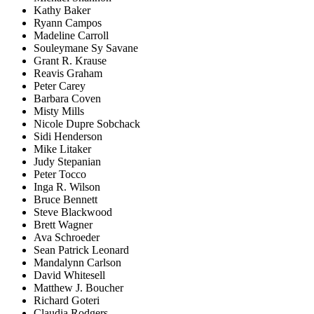
Kathy Baker
Ryann Campos
Madeline Carroll
Souleymane Sy Savane
Grant R. Krause
Reavis Graham
Peter Carey
Barbara Coven
Misty Mills
Nicole Dupre Sobchack
Sidi Henderson
Mike Litaker
Judy Stepanian
Peter Tocco
Inga R. Wilson
Bruce Bennett
Steve Blackwood
Brett Wagner
Ava Schroeder
Sean Patrick Leonard
Mandalynn Carlson
David Whitesell
Matthew J. Boucher
Richard Goteri
Claudia Rodgers