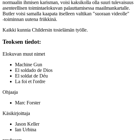
normaalin ihmisen karisman, voisi kaksikolla olla suuri tulevaisuus
asenteellisen toimintaelokuvan palauttamisessa maailmankartalle.
Butler voisi samalla kaapata itselleen valtikan "suoraan videolle"
‑toiminnan uutena friikkinä.
Kaikki kunnia Childersin tosielämän työlle.
Teoksen tiedot:
Elokuvan muut nimet
Machine Gun
El soldado de Dios
El soldat de Déu
La foi et l'ordre
Ohjaaja
Marc Forster
Käsikirjoittaja
Jason Keller
Ian Urbina