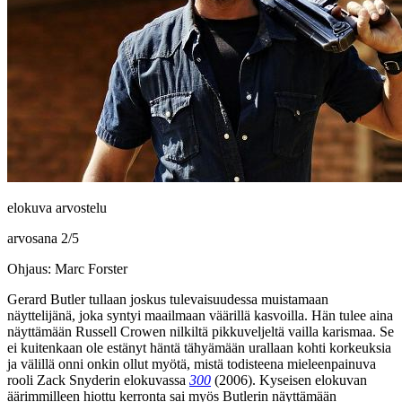
elokuva arvostelu
arvosana
2
/
5
Ohjaus: Marc Forster
Gerard Butler
tullaan joskus tulevaisuudessa muistamaan
näyttelijänä, joka syntyi maailmaan väärillä kasvoilla. Hän tulee aina
näyttämään
Russell Crowen
nilkiltä pikkuveljeltä vailla karismaa. Se
ei kuitenkaan ole estänyt häntä tähyämään urallaan kohti korkeuksia
ja välillä onni onkin ollut myötä, mistä todisteena mieleenpainuva
rooli
Zack Snyderin
elokuvassa
300
(2006). Kyseisen elokuvan
äärimmilleen hiottu kerronta sai myös Butlerin näyttämään