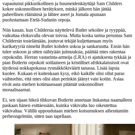
vapautunut pikkurikollinen ja huumeidenkäyttäjä Sam Childers
kokee uskonnollisen herätyksen, minkä jälkeen hän jättää
paheellisen elämänsä ja lähtee aseet ja Jumala apunaan
puolustamaan Etelä-Sudanin orpoja.
Niin kauan, kun Childersia näyttelevä Butler sekoilee ja ryyppää,
vaikuttaa elokuvalla olevan toivoa. Mutta koska tarina perustuu
Sam
Childersin
tosielämään, joutuvat tekijät kuljettamaan myös
karikatyyriä nimeltä Butler kohden uskoa ja sankaruutta. Ensin hän
tulee uskoon ja sitten nähtyään julmuuksia, päättää mies rakentaa
orpokodin. Herran vastarinta-armeija (LRA) ei ajatuksesta tykkää ja
pian Butlerin orpokoti sotilaineen ja kristilliset afrikkalaississit ovat
täydessä nokkapokassa rynnäkkökiväärit tanassa. Lisää lapsia
kuolee. Kukaan ei kuitenkaan kysy, eikö kaikille olisi ollut paras
vaihtoehto, että mies olisi alun perinkin jäänyt vain kotiin. Asiaa
eivät auta miehen kotimaassaan pitämät uskonnolliset
moraalisaarnat.
Ei, sen sijaan hikeä tihkuvan Butlerin annetaan liukastua naamalleen
paskaan hänen esittäessään, kuinka väkivalta luo oikeutettua
väkivaltaa. Välillä uppoudutaan miehen kutsumuksen aiheuttamiin
perheongelmiin, sitten taas tapellaan.