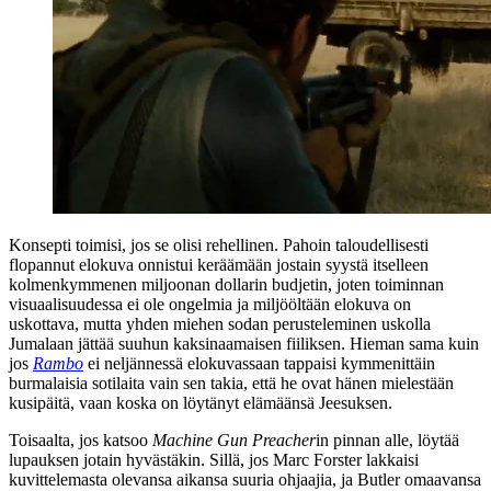
Konsepti toimisi, jos se olisi rehellinen. Pahoin taloudellisesti
flopannut elokuva onnistui keräämään jostain syystä itselleen
kolmenkymmenen miljoonan dollarin budjetin, joten toiminnan
visuaalisuudessa ei ole ongelmia ja miljööltään elokuva on
uskottava, mutta yhden miehen sodan perusteleminen uskolla
Jumalaan jättää suuhun kaksinaamaisen fiiliksen. Hieman sama kuin
jos
Rambo
ei neljännessä elokuvassaan tappaisi kymmenittäin
burmalaisia sotilaita vain sen takia, että he ovat hänen mielestään
kusipäitä, vaan koska on löytänyt elämäänsä Jeesuksen.
Toisaalta, jos katsoo
Machine Gun Preacher
in pinnan alle, löytää
lupauksen jotain hyvästäkin. Sillä, jos
Marc Forster
lakkaisi
kuvittelemasta olevansa aikansa suuria ohjaajia, ja Butler omaavansa