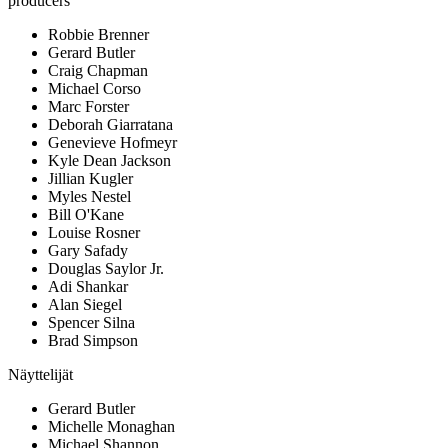
producers
Robbie Brenner
Gerard Butler
Craig Chapman
Michael Corso
Marc Forster
Deborah Giarratana
Genevieve Hofmeyr
Kyle Dean Jackson
Jillian Kugler
Myles Nestel
Bill O'Kane
Louise Rosner
Gary Safady
Douglas Saylor Jr.
Adi Shankar
Alan Siegel
Spencer Silna
Brad Simpson
Näyttelijät
Gerard Butler
Michelle Monaghan
Michael Shannon