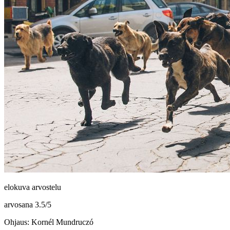
elokuva arvostelu
arvosana
3.5
/
5
Ohjaus: Kornél Mundruczó