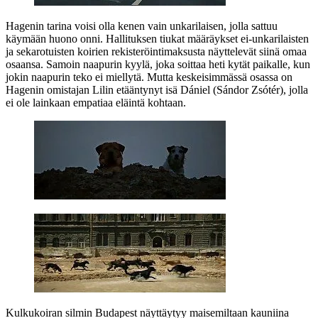
Hagenin tarina voisi olla kenen vain unkarilaisen, jolla sattuu
käymään huono onni. Hallituksen tiukat määräykset ei‑unkarilaisten
ja sekarotuisten koirien rekisteröintimaksusta näyttelevät siinä omaa
osaansa. Samoin naapurin kyylä, joka soittaa heti kytät paikalle, kun
jokin naapurin teko ei miellytä. Mutta keskeisimmässä osassa on
Hagenin omistajan Lilin etääntynyt isä Dániel (
Sándor Zsótér
), jolla
ei ole lainkaan empatiaa eläintä kohtaan.
Kulkukoiran silmin Budapest näyttäytyy maisemiltaan kauniina