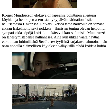
Kornél Mundruczón
elokuva on läpeensä poliittinen allegoria
köyhien ja heikkojen asemasta nykypäivän äärinationalistien
hallitsemassa Unkarissa. Ratkaisu kertoa tämä hauvoilla on samaan
aikaan laskelmoitu sekä nokkela – ihmisten tuntuu olevan helpompi
sympatisoida söpöjä koiria kuin kärsiviä kanssaihmisiä. Mundruczó
on lähestymistapansa hallinnassa. Aina kun uhkaa vaara näyttää
elikot liian inhimillisinä
Beethoven
-tyylisinä sarjakuvahahmoina, hän
osaa nopeilla eläimellisen käytöksen väläyksillä tehdä koirista koiria.