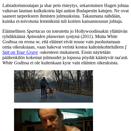
Labradorinnoutajan ja shar pein risteytys, sekarotuinen Hagen johtaa
valtavan lauman kulkukoiria läpi aution Budapestin katujen. Ne ovat
saaneet tarpeekseen ihmisten julmuuksista. Takaumana nähdään,
kuinka ei‑toivotusta lemmikistä tuli koirien kansannousun johtaja.
Eläimellinen
Spartacus
on toteutettu jo Hollywoodissakin yllättävän
ryhdikkäänä
Apinoiden planeetan synty
nä (2011). Mutta
White
God
issa on erona se, että eläimet eivät nouse vain puolustamaan
omia oikeuksiaan, vaan hakevat veristä kostoa kaltoinkohtelulleen
I
Spit on Your Grave
‑rakenteen mukaisesti. Ensin näytetään
päähenkilön kokemat julmuudet ja lopussa pöydät kääntyvät raa'asti.
White God
issa ei ole kuitenkaan kyse vain eläinten oikeuksista.