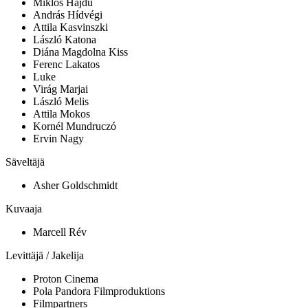
Miklós Hajdu
András Hídvégi
Attila Kasvinszki
László Katona
Diána Magdolna Kiss
Ferenc Lakatos
Luke
Virág Marjai
László Melis
Attila Mokos
Kornél Mundruczó
Ervin Nagy
Säveltäjä
Asher Goldschmidt
Kuvaaja
Marcell Rév
Levittäjä / Jakelija
Proton Cinema
Pola Pandora Filmproduktions
Filmpartners