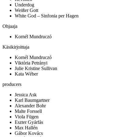
Underdog
Weißer Gott
White God – Sinfonia per Hagen
Ohjaaja
Kornél Mundruczó
Käsikirjoittaja
Kornél Mundruczó
Viktória Petrányi
Julie Kristine Sullivan
Kata Wéber
producers
Jessica Ask
Karl Baumgartner
Alexander Bohr
Malte Forssell
Viola Fügen
Eszter Gyárfás
Max Hallén
Gábor Kovács