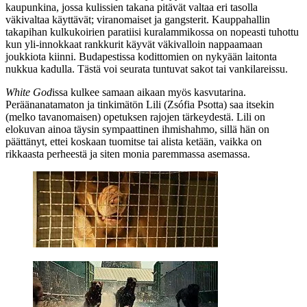
kaupunkina, jossa kulissien takana pitävät valtaa eri tasolla
väkivaltaa käyttävät; viranomaiset ja gangsterit. Kauppahallin
takapihan kulkukoirien paratiisi kuralammikossa on nopeasti tuhottu
kun yli‑innokkaat rankkurit käyvät väkivalloin nappaamaan
joukkiota kiinni. Budapestissa kodittomien on nykyään laitonta
nukkua kadulla. Tästä voi seurata tuntuvat sakot tai vankilareissu.
White God
issa kulkee samaan aikaan myös kasvutarina.
Peräänanatamaton ja tinkimätön Lili (
Zsófia Psotta
) saa itsekin
(melko tavanomaisen) opetuksen rajojen tärkeydestä. Lili on
elokuvan ainoa täysin sympaattinen ihmishahmo, sillä hän on
päättänyt, ettei koskaan tuomitse tai alista ketään, vaikka on
rikkaasta perheestä ja siten monia paremmassa asemassa.