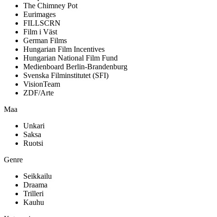
The Chimney Pot
Eurimages
FILLSCRN
Film i Väst
German Films
Hungarian Film Incentives
Hungarian National Film Fund
Medienboard Berlin-Brandenburg
Svenska Filminstitutet (SFI)
VisionTeam
ZDF/Arte
Maa
Unkari
Saksa
Ruotsi
Genre
Seikkailu
Draama
Trilleri
Kauhu