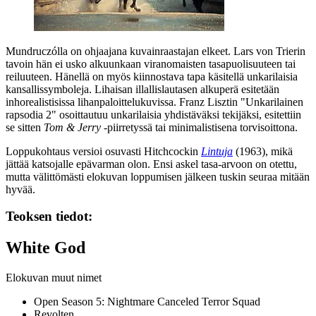
Mundruczólla on ohjaajana kuvainraastajan elkeet.
Lars von Trierin
tavoin hän ei usko alkuunkaan viranomaisten tasapuolisuuteen tai
reiluuteen. Hänellä on myös kiinnostava tapa käsitellä unkarilaisia
kansallissymboleja. Lihaisan illallislautasen alkuperä esitetään
inhorealistisissa lihanpaloittelukuvissa.
Franz Lisztin
"Unkarilainen
rapsodia 2" osoittautuu unkarilaisia yhdistäväksi tekijäksi, esitettiin
se sitten
Tom & Jerry
‑piirretyssä tai minimalistisena torvisoittona.
Loppukohtaus versioi osuvasti
Hitchcockin
Lintuja
(1963), mikä
jättää katsojalle epävarman olon. Ensi askel tasa-arvoon on otettu,
mutta välittömästi elokuvan loppumisen jälkeen tuskin seuraa mitään
hyvää.
Teoksen tiedot:
White God
Elokuvan muut nimet
Open Season 5: Nightmare Canceled Terror Squad
Revolten