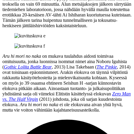
teoksella on vain 69 minuuttia. Alun metsäjaksojen jälkeen siirrytään
tiedemiehen laboratorioon, jossa nähdään hyvällä maulla toteutettua
erotiikkaa 20‑kesäisen AV‑tähti Ai Ishiharan kuoriutuessa kuteistaan.
Tämän jälkeen tarina huipentuu tunnelmalliseen ja tokusatsu-
henkiseen jättiläishirviöiden kaksintaisteluun.
Aru hi mori no naka
on mukava tuulahdus aidosti toimivaa
omituisuutta, jonka luonnissa isommat nimet aina
Noboru Iguhista
(
Gothic Lolita Battle Bear
, 2013)
Lisa Takebaan
(
The Pinkie
, 2014)
ovat toisinaan epäonnistuneet. Arakin elokuva on täynnä vilpitöntä
rakkautta käsityötehosteita ja mielenvikaisuutta kohtaan. Kyseessä
on myös jo 39 osaansa ehtineen Seishun H ‑sarjan kiinnostavin
elokuva pitkään aikaan. Ainoastaan tuotanto‑ ja julkaisupolitiikan
yhdistämä sarja oli viimeksi Elitistin käsittelyssä elokuvan
Zero Man
vs. The Half Virgin
(2011) johdosta, joka oli sarjan kuudestoista
elokuva.
Aru hi mori no naka
ei ole elokuvana aivan yhtä hyvä,
mutta vie voiton vähintään kajahtaneisuusasteikolla.