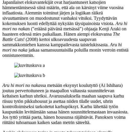
Japanilaiset elokuvantekijät ovat harjaantuneet katsojien
hämmentämisessä siinä määrin, että ala on kärsinyt viime vuosina
inflaatiosta. Aiemmin toiminut järjen ja logiikan räikeä
sivuuttaminen on muodostunut vanhaksi vitsiksi. Tyydyttävän
kokemuksen luonti edellyttää nykyään täysipainoista visiota.
Aru hi
mori no naka
n ("eräänä päivänä metsässä") ohjaaja
Kenji Araki
on
haasteen edessä mies paikallaan. Hänen aiempi elokuvansa
The
Battle Cats!
(2008) kertoi ulkoavuudesta saapuvan
sammakkomiehen kanssa kamppailevasta taistelukissasta.
Aru hi
mori no naka
jatkaa samansuuntaisilla poluilla monin verroin entistä
onnistuneemmin.
Aru hi mori no naka
ssa metsään eksynyt koulutyttö (
Ai Ishihara
)
joutuu pervertoituneen ja maapallon valtausta suunnittelevan
keltaisen karhun uhriksi. Avaruusaluksella maahan saapuva karhu
riisuu tytön pikkuhousut ja asettaa niiden tilalle uudet, uhrin
kontrolloimiseksi tarkoitetut karhupöksyt. Karhu lähettää tytön
kaupunkiin levittämään sanaa hänen suunnittelemastaan invaasiosta.
Jos tyttö yrittää paeta, hänen housunsa räjähtävät. Panoksen voima
riittäisi tuhoamaan kaiken sadan metrin säteeltä.