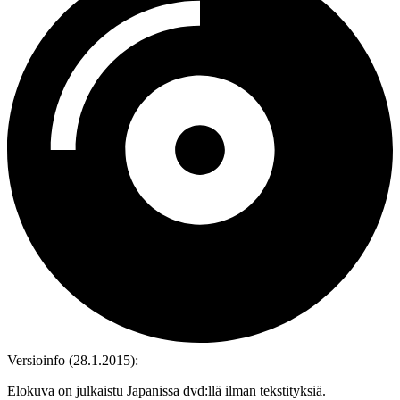
Versioinfo (28.1.2015):
Elokuva on julkaistu Japanissa dvd:llä ilman tekstityksiä.