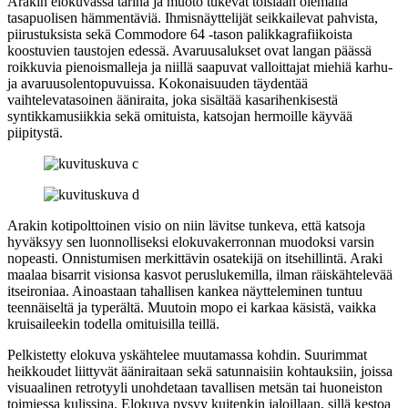
Arakin elokuvassa tarina ja muoto tukevat toisiaan olemalla
tasapuolisen hämmentäviä. Ihmisnäyttelijät seikkailevat pahvista,
piirustuksista sekä Commodore 64 ‑tason palikkagrafiikoista
koostuvien taustojen edessä. Avaruusalukset ovat langan päässä
roikkuvia pienoismalleja ja niillä saapuvat valloittajat miehiä karhu‑
ja avaruusolentopuvuissa. Kokonaisuuden täydentää
vaihtelevatasoinen ääniraita, joka sisältää kasarihenkisestä
syntikkamusiikkia sekä omituista, katsojan hermoille käyvää
piipitystä.
Arakin kotipolttoinen visio on niin lävitse tunkeva, että katsoja
hyväksyy sen luonnolliseksi elokuvakerronnan muodoksi varsin
nopeasti. Onnistumisen merkittävin osatekijä on itsehillintä. Araki
maalaa bisarrit visionsa kasvot peruslukemilla, ilman räiskähtelevää
itseironiaa. Ainoastaan tahallisen kankea näytteleminen tuntuu
teennäiseltä ja typerältä. Muutoin mopo ei karkaa käsistä, vaikka
kruisaileekin todella omituisilla teillä.
Pelkistetty elokuva yskähtelee muutamassa kohdin. Suurimmat
heikkoudet liittyvät ääniraitaan sekä satunnaisiin kohtauksiin, joissa
visuaalinen retrotyyli unohdetaan tavallisen metsän tai huoneiston
toimiessa kulissina. Elokuva pysyy kuitenkin jaloillaan, sillä kestoa