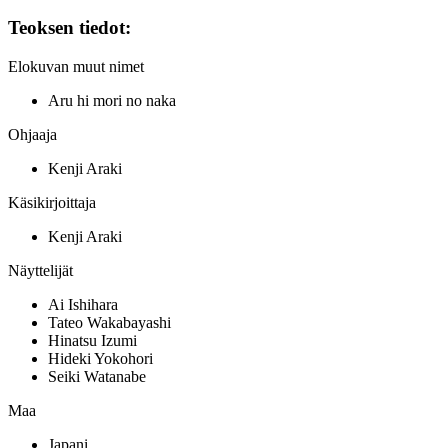
Teoksen tiedot:
Elokuvan muut nimet
Aru hi mori no naka
Ohjaaja
Kenji Araki
Käsikirjoittaja
Kenji Araki
Näyttelijät
Ai Ishihara
Tateo Wakabayashi
Hinatsu Izumi
Hideki Yokohori
Seiki Watanabe
Maa
Japani