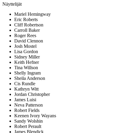
Näyttelijät
Mariel Hemingway
Eric Roberts
Cliff Robertson
Carroll Baker
Roger Rees
David Clennon
Josh Mostel
Lisa Gordon
Sidney Miller
Keith Hefner
Tina Willson
Shelly Ingram
Sheila Anderson
Cis Rundle
Kathryn Witt
Jordan Christopher
James Luisi
Neva Patterson
Robert Fields
Keenen Ivory Wayans
Sandy Wolshin
Robert Perault
James Blendick