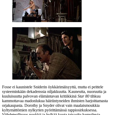
Fosse ei kaunistele Sniderin öykkärimäisyyttä, mutta ei peittele
systeeminkään dekadenssia niljakkuutta. Kauneutta, nuoruutta ja
kuuluisuutta palvovan elämäntavan kritiikkinä
Star 80
tihkuu
kammottavaa madonlukua häiriintyneiden ihmisten harjoittamasta
orjakaupasta. Dorothy ja Snyder olivat vain maalaismoukkia
kyltymättömien nylkyrien pyörittämässä rappiosirkuksessa.
Viihdeteollisuus noukkii ja hylkää kuuta taivaalta hamuilevia