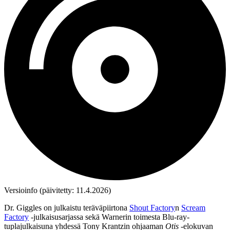
Versioinfo (päivitetty: 11.4.2026)
Dr. Giggles on julkaistu teräväpiirtona
Shout Factory
n
Scream
Factory
‑julkaisusarjassa sekä Warnerin toimesta Blu‑ray-
tuplajulkaisuna yhdessä
Tony Krantzin
ohjaaman
Otis
‑elokuvan