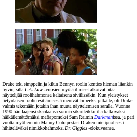
Drake teki simppelin ja kiltin Bennyn roolin kenties hieman liiankin
hyvin, sillä
L.A. Law
‑vuosien myötä ihmiset alkoivat pitää
näyttelijää roolihahmonsa kaltaisena siviilissäkin. Kun yleistykset
tietynlaisen roolin esittämisestä menivät tarpeeksi pitkälle, oli Drake
valmis tekemään jotakin ihan muuta näyttelemisen saralla. Vuonna
1990 hän laajensi skaalaansa sormia sikarileikkurilla katkovaksi
häikäilemättömäksi mafiapomoksi
Sam Raimin
Darkman
issa, ja pari
vuotta myöhemmin
Manny Coto
pestasi Draken mielipuolisesti
hihitteläväksi nimikkohahmoksi
Dr. Giggles
‑elokuvaansa.