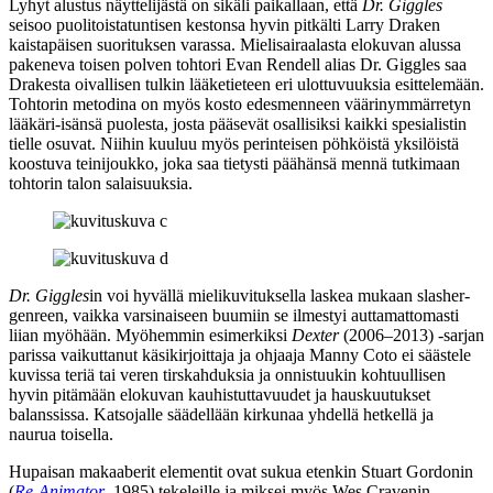
Lyhyt alustus näyttelijästä on sikäli paikallaan, että
Dr. Giggles
seisoo puolitoistatuntisen kestonsa hyvin pitkälti Larry Draken
kaistapäisen suorituksen varassa. Mielisairaalasta elokuvan alussa
pakeneva toisen polven tohtori Evan Rendell alias Dr. Giggles saa
Drakesta oivallisen tulkin lääketieteen eri ulottuvuuksia esittelemään.
Tohtorin metodina on myös kosto edesmenneen väärinymmärretyn
lääkäri-isänsä puolesta, josta pääsevät osallisiksi kaikki spesialistin
tielle osuvat. Niihin kuuluu myös perinteisen pöhköistä yksilöistä
koostuva teinijoukko, joka saa tietysti päähänsä mennä tutkimaan
tohtorin talon salaisuuksia.
Dr. Giggles
in voi hyvällä mielikuvituksella laskea mukaan slasher-
genreen, vaikka varsinaiseen buumiin se ilmestyi auttamattomasti
liian myöhään. Myöhemmin esimerkiksi
Dexter
(2006–2013) ‑sarjan
parissa vaikuttanut käsikirjoittaja ja ohjaaja Manny Coto ei säästele
kuvissa teriä tai veren tirskahduksia ja onnistuukin kohtuullisen
hyvin pitämään elokuvan kauhistuttavuudet ja hauskuutukset
balanssissa. Katsojalle säädellään kirkunaa yhdellä hetkellä ja
naurua toisella.
Hupaisan makaaberit elementit ovat sukua etenkin
Stuart Gordonin
(
Re‑Animator
, 1985) tekeleille ja miksei myös
Wes Cravenin