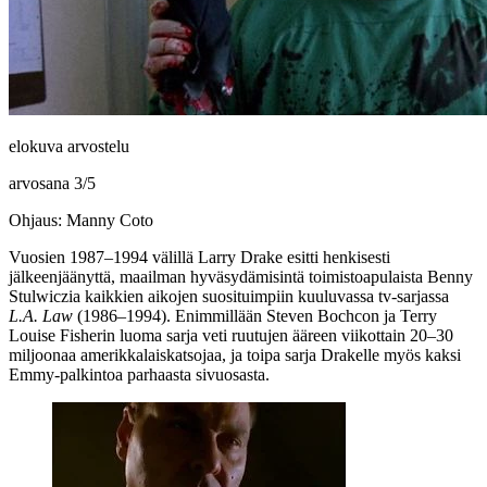
elokuva arvostelu
arvosana
3
/
5
Ohjaus: Manny Coto
Vuosien 1987–1994 välillä
Larry Drake
esitti henkisesti
jälkeenjäänyttä, maailman hyväsydämisintä toimistoapulaista Benny
Stulwiczia kaikkien aikojen suosituimpiin kuuluvassa tv‑sarjassa
L.A. Law
(1986–1994). Enimmillään
Steven Bochcon
ja
Terry
Louise Fisherin
luoma sarja veti ruutujen ääreen viikottain 20–30
miljoonaa amerikkalaiskatsojaa, ja toipa sarja Drakelle myös kaksi
Emmy-palkintoa parhaasta sivuosasta.