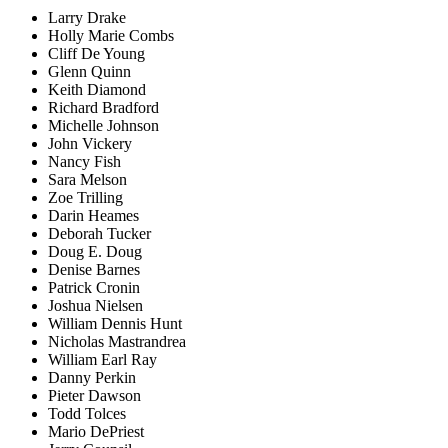
Larry Drake
Holly Marie Combs
Cliff De Young
Glenn Quinn
Keith Diamond
Richard Bradford
Michelle Johnson
John Vickery
Nancy Fish
Sara Melson
Zoe Trilling
Darin Heames
Deborah Tucker
Doug E. Doug
Denise Barnes
Patrick Cronin
Joshua Nielsen
William Dennis Hunt
Nicholas Mastrandrea
William Earl Ray
Danny Perkin
Pieter Dawson
Todd Tolces
Mario DePriest