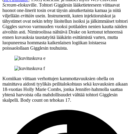
Scream
-elokuville. Tohtori Gigglesin lääketieteeseen viittaavat
huonot one‑linerit tosin ovat täysin ainutkertaista kamaa ja niitä
viljellään
erittäin
usein. Instrumentit, kuten injektioruiskut ja
tähystimet ovat nekin tehty liioitellun isoiksi ja jälkimmäiset tohtori
Giggles survoo varmuuden vuoksi potilaiden nenien kautta näiden
aivoihin asti. Nimiroolissa nähtävä Drake on kertonut tehneensä
ennen kuvauksia taustatyötä lääkärin esittämistä varten, mutta
luopuneensa hommasta kaikenlaisen logiikan loistaessa
poissaolollaan Gigglesin touhuista.
Komiikan viittaan verhottujen kammottavuuksien ohella on
mainittava aidosti tyylikäs peilitalokohtaus sekä kuvauksien aikaan
18‑vuotias
Holly Marie Combs
, jonka Jennifer-hahmolla saattaa
yhtenä harvoista olla mahdollisuudet välttää tohtori Gigglesin
skalpelli. Body count on tehokas 17.