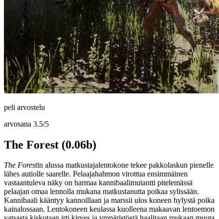
peli arvostelu
arvosana
3.5
/
5
The Forest (0.06b)
The Forest
in alussa matkustajalentokone tekee pakkolaskun pienelle
lähes autiolle saarelle. Pelaajahahmon virottua ensimmäinen
vastaantuleva näky on harmaa kannibaalimutantti pitelemässä
pelaajan omaa lennolla mukana matkustanutta poikaa sylissään.
Kannibaali kääntyy kannoillaan ja marssii ulos koneen hylystä poika
kainalossaan. Lentokoneen keulassa kuolleena makaavan lentoemon
vatsasta kiskotaan irti kirves ja ympäristöstä haalitaan mukaan muuta