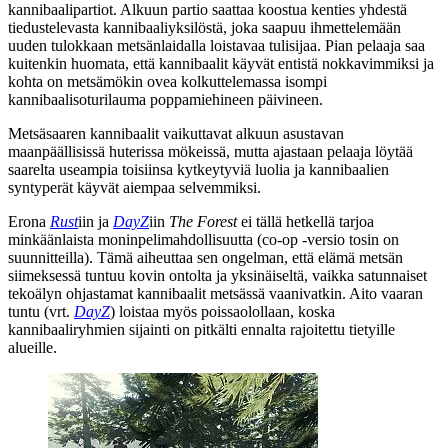
kannibaalipartiot. Alkuun partio saattaa koostua kenties yhdestä
tiedustelevasta kannibaaliyksilöstä, joka saapuu ihmettelemään
uuden tulokkaan metsänlaidalla loistavaa tulisijaa. Pian pelaaja saa
kuitenkin huomata, että kannibaalit käyvät entistä nokkavimmiksi ja
kohta on metsämökin ovea kolkuttelemassa isompi
kannibaalisoturilauma poppamiehineen päivineen.
Metsäsaaren kannibaalit vaikuttavat alkuun asustavan
maanpäällisissä huterissa mökeissä, mutta ajastaan pelaaja löytää
saarelta useampia toisiinsa kytkeytyviä luolia ja kannibaalien
syntyperät käyvät aiempaa selvemmiksi.
Erona
Rust
iin ja
DayZ
iin
The Forest
ei tällä hetkellä tarjoa
minkäänlaista moninpelimahdollisuutta (co‑op ‑versio tosin on
suunnitteilla). Tämä aiheuttaa sen ongelman, että elämä metsän
siimeksessä tuntuu kovin ontolta ja yksinäiseltä, vaikka satunnaiset
tekoälyn ohjastamat kannibaalit metsässä vaanivatkin. Aito vaaran
tuntu (vrt.
DayZ
) loistaa myös poissaolollaan, koska
kannibaaliryhmien sijainti on pitkälti ennalta rajoitettu tietyille
alueille.