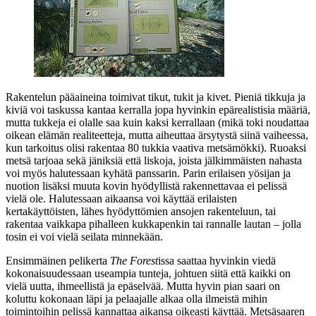
Rakentelun pääaineina toimivat tikut, tukit ja kivet. Pieniä tikkuja ja
kiviä voi taskussa kantaa kerralla jopa hyvinkin epärealistisia määriä,
mutta tukkeja ei olalle saa kuin kaksi kerrallaan (mikä toki noudattaa
oikean elämän realiteetteja, mutta aiheuttaa ärsytystä siinä vaiheessa,
kun tarkoitus olisi rakentaa 80 tukkia vaativa metsämökki). Ruoaksi
metsä tarjoaa sekä jäniksiä että liskoja, joista jälkimmäisten nahasta
voi myös halutessaan kyhätä panssarin. Parin erilaisen yösijan ja
nuotion lisäksi muuta kovin hyödyllistä rakennettavaa ei pelissä
vielä ole. Halutessaan aikaansa voi käyttää erilaisten
kertakäyttöisten, lähes hyödyttömien ansojen rakenteluun, tai
rakentaa vaikkapa pihalleen kukkapenkin tai rannalle lautan – jolla
tosin ei voi vielä seilata minnekään.
Ensimmäinen pelikerta
The Forest
issa saattaa hyvinkin viedä
kokonaisuudessaan useampia tunteja, johtuen siitä että kaikki on
vielä uutta, ihmeellistä ja epäselvää. Mutta hyvin pian saari on
koluttu kokonaan läpi ja pelaajalle alkaa olla ilmeistä mihin
toimintoihin pelissä kannattaa aikansa oikeasti käyttää. Metsäsaaren