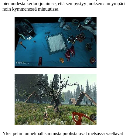
pienuudesta kertoo jotain se, että sen pystyy juoksemaan ympäri
noin kymmenessä minuutissa.
Yksi pelin tunnelmallisimmista puolista ovat metsässä vaeltavat