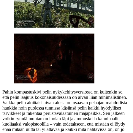
Pahin kompastuskivi pelin nykykehitysversiossa on kuitenkin se,
että pelin laajuus kokonaisuudessaan on aivan liian minimalistinen.
Vaikka pelin aloittaisi aivan alusta on osaavan pelaajan mahdollista
hankkia noin puolessa tunnissa käsiinsä pelin kaikki hyödylliset
tarvikkeet ja rakentaa perustavalaatuinen majapaikka. Sen jälkeen
voikin rynniä muutaman luolan läpi ja ammuskella kannibaalit
kuoliaaksi valopistoolilla – vain todetakseen, että mistään ei löydy
enää mitään uutta tai yllättävää ja kaikki mitä nähtävissä on, on jo