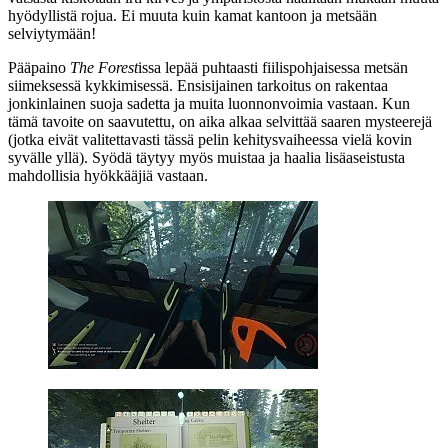
hyödyllistä rojua. Ei muuta kuin kamat kantoon ja metsään
selviytymään!
Pääpaino
The Forest
issa lepää puhtaasti fiilispohjaisessa metsän
siimeksessä kykkimisessä. Ensisijainen tarkoitus on rakentaa
jonkinlainen suoja sadetta ja muita luonnonvoimia vastaan. Kun
tämä tavoite on saavutettu, on aika alkaa selvittää saaren mysteerejä
(jotka eivät valitettavasti tässä pelin kehitysvaiheessa vielä kovin
syvälle yllä). Syödä täytyy myös muistaa ja haalia lisäaseistusta
mahdollisia hyökkääjiä vastaan.