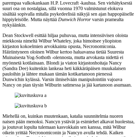
parempaa valkokankaan
H.P. Lovecraft
‑kauhua. Sen viehätyksestä
suuri osa on nostalgiaa, sillä vuonna 1970 valmistunut elokuva
sisältää sopivalla mitalla psykedeelisiä näkyjä sen ajan happopäiselle
hippiyleisölle. Mutta näyttää
Dunwich Horror
varsin pramealta
nykyäänkin.
Dean Stockwell
esittää hiljaa puhuvaa, mutta intensiivisen oloista
miekkosta nimeltä Wilbur Whateley, joka himoitsee yliopiston
kirjaston kokoelmien arvokkainta opusta, Necronomiconia.
Häiriintyneen oloinen Wilbur kertoo haluavansa tietää Suuresta
Muinaisesta Yog‑Sothoth ‑olennosta, mutta arvokasta nidettä ei
myönnetä kotilainaan. Blondi ja viaton kirjastonhoitaja Nancy
(
Sandra Dee
) kuitenkin lankeaa heti käkkäräpäisen muukalaisen
pauloihin ja lähtee mukaan tämän kotikartanoon pienessä
Dunwichin kylässä. Varsin ilmiselvään manipulointiin vajoava
Nancy on pian täysin Wilburin satimessa ja jää kartanoon asumaan.
Miehellä on, kuinkas muutenkaan, katalia suunnitelmia nuoren
naisen pään menoksi. Nancyn ystävät ja esimiehet alkavat huolestua,
ja joutuvat lopulta tulemaan kasvokkain sen kanssa, mitä Wilbur
oikein yrittää Necronomiconin ja Nancyn avulla tehdä. Kaiken