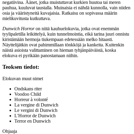
negatiivina. Äänet, jotka muistuttavat kurkien huutoa tai meren
pauhua, kuuluvat taustalla. Muinaisia ei nähdä kunnolla, vain niiden
osia ja vääristyneitä kuvajaisia. Ratkaisu on sopivassa määrin
mielikuvitusta kutkuttava.
Dunwich Horror
on niitä kauhuelokuvia, jotka ovat enemmän
tyylipaletilla leikittelyä, kuin tunnelmointia, eikä tarina juuri onnistu
kiristämään hermoja tiukempaan edetessään melko hitaasti.
Näyttelijätkin ovat pahimmillaan tönkköjä ja kankeita. Kuitenkin
näistä asioista valittaminen on hieman tyhjänpäiväistä, koska
elokuva ei pyrikään panostamaan niihin.
Teoksen tiedot:
Elokuvan muut nimet
Ondskans riter
Voodoo Child
Horreur à volonté
La vergine di Dunwich
Le vergini di Dunwich
L'Horror de Dunwich
Terror en Dunwich
Ohjaaja