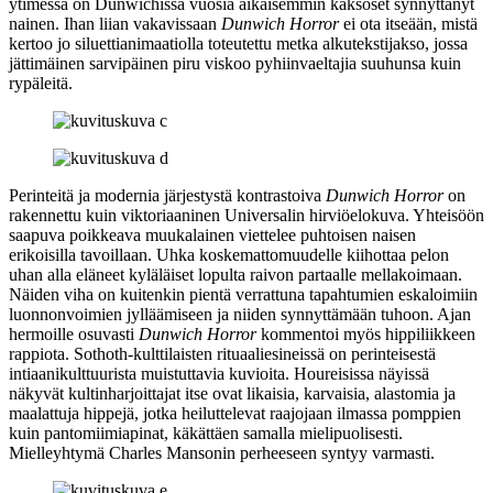
ytimessä on Dunwichissa vuosia aikaisemmin kaksoset synnyttänyt
nainen. Ihan liian vakavissaan
Dunwich Horror
ei ota itseään, mistä
kertoo jo siluettianimaatiolla toteutettu metka alkutekstijakso, jossa
jättimäinen sarvipäinen piru viskoo pyhiinvaeltajia suuhunsa kuin
rypäleitä.
Perinteitä ja modernia järjestystä kontrastoiva
Dunwich Horror
on
rakennettu kuin viktoriaaninen Universalin hirviöelokuva. Yhteisöön
saapuva poikkeava muukalainen viettelee puhtoisen naisen
erikoisilla tavoillaan. Uhka koskemattomuudelle kiihottaa pelon
uhan alla eläneet kyläläiset lopulta raivon partaalle mellakoimaan.
Näiden viha on kuitenkin pientä verrattuna tapahtumien eskaloimiin
luonnonvoimien jylläämiseen ja niiden synnyttämään tuhoon. Ajan
hermoille osuvasti
Dunwich Horror
kommentoi myös hippiliikkeen
rappiota. Sothoth-kulttilaisten rituaaliesineissä on perinteisestä
intiaanikulttuurista muistuttavia kuvioita. Houreisissa näyissä
näkyvät kultinharjoittajat itse ovat likaisia, karvaisia, alastomia ja
maalattuja hippejä, jotka heiluttelevat raajojaan ilmassa pomppien
kuin pantomiimiapinat, käkättäen samalla mielipuolisesti.
Mielleyhtymä
Charles Mansonin
perheeseen syntyy varmasti.