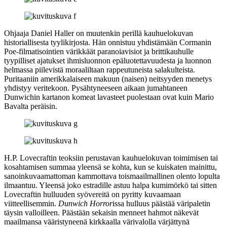
Ohjaaja
Daniel Haller
on muutenkin perillä kauhuelokuvan
historiallisesta tyylikirjosta. Hän onnistuu yhdistämään Cormanin
Poe
-filmatisointien värikkäät paranoiavisiot ja brittikauhulle
tyypilliset ajatukset ihmisluonnon epäluotettavuudesta ja luonnon
helmassa piilevistä moraaliltaan rappeutuneista salakulteista.
Puritaaniin amerikkalaiseen makuun (naisen) neitsyyden menetys
yhdistyy veritekoon. Pysähtyneeseen aikaan jumahtaneen
Dunwichin kartanon komeat lavasteet puolestaan ovat kuin
Mario
Bavalta
peräisin.
H.P. Lovecraftin teoksiin perustavan kauhuelokuvan toimimisen tai
kosahtamisen summaa yleensä se kohta, kun se kuiskaten mainittu,
sanoinkuvaamattoman kammottava toismaailmallinen olento lopulta
ilmaantuu. Yleensä joko estradille astuu halpa kumimörkö tai sitten
Lovecraftin hulluuden syövereitä on pyritty kuvaamaan
viitteellisemmin.
Dunwich Horror
issa hulluus päästää väripaletin
täysin valloilleen. Päästään sekaisin menneet hahmot näkevät
maailmansa vääristyneenä kirkkaalla värivalolla värjättynä