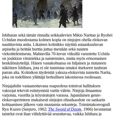
Ishiharan sekä tämän rinnalla seikkailevien
Mikio Naritan
ja
Ryohei
Uchidan
muodostama kolmen kopla on ninjojen ohella elokuvan
nautittavinta antia. Likainen kolmikko näyttää asiaankuuluvan
arpiselta ja heittää hurttia juttua itsestään sekä naisten
viekoittelemisesta. Mahtavilla 70‑luvun viiksillä varustettu Uchida
on joukkion vitsiniekka ja naistenmies, mutta myös erinomainen
henkilönäyttelijä. Hänen vastakohtansa on hiljainen ja riutuneen
näköinen Ishihara, jota ei ole tunnistaa omaksi itsekseen tuuhean
parran alta. Kolmikon täydentää yakuza-elokuvista tunnettu Narita,
joka on todellinen yllättäjä herkullisen lakonisessa roolissaan.
Ninjajahdin vastaanottavana osapuolena toimivat hallituksen
vakoojat tekevät esiintymisiä vartin välein. Ninjoja ilmaantuu
varjoista, vuorilta ja köysiratojen varassa. Japanilaisen genre-
elokuvaperinteen mukaisesti ninjojen elinaikaodote on sankarin
kohtaamisen jälkeen vain muutamia sekunteja. Toimintakoreografi
Ryu Kuzen
(
Sanjuro
, 1962;
The Sword of Doom
, 1966) lavastamat
taistelut ovat ihan viihdyttävää seurattavaa, vaikka Ishihara ja