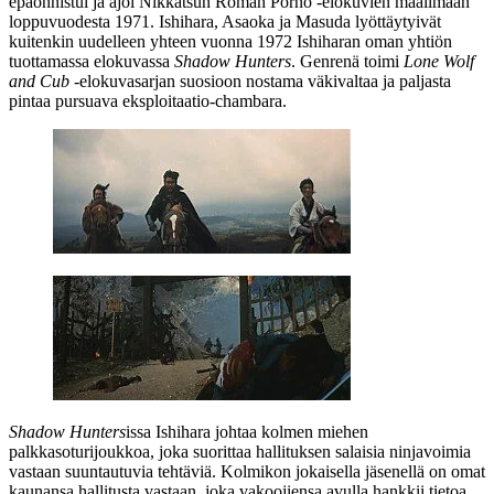
epäonnistui ja ajoi Nikkatsun Roman Porno ‑elokuvien maailmaan
loppuvuodesta 1971. Ishihara, Asaoka ja Masuda lyöttäytyivät
kuitenkin uudelleen yhteen vuonna 1972 Ishiharan oman yhtiön
tuottamassa elokuvassa
Shadow Hunters
. Genrenä toimi
Lone Wolf
and Cub
‑elokuvasarjan suosioon nostama väkivaltaa ja paljasta
pintaa pursuava eksploitaatio-chambara.
Shadow Hunters
issa Ishihara johtaa kolmen miehen
palkkasoturijoukkoa, joka suorittaa hallituksen salaisia ninjavoimia
vastaan suuntautuvia tehtäviä. Kolmikon jokaisella jäsenellä on omat
kaunansa hallitusta vastaan, joka vakoojiensa avulla hankkii tietoa