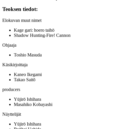
Teoksen tiedot:
Elokuvan muut nimet
Kage gari: hoero taihō
Shadow Hunting-Fire! Cannon
Ohjaaja
Toshio Masuda
Käsikirjoittaja
Kaneo Ikegami
Takao Saitō
producers
Yūjirō Ishihara
Masahiko Kobayashi
Näyttelijät
Yūjirō Ishihara