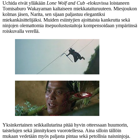
Uchida eivät ylläkään
Lone Wolf and Cub
‑elokuvissa loistaneen
Tomisaburo Wakayaman
kaltaiseen miekkataituruuteen. Miesjoukon
kolmas jäsen, Narita, sen sijaan paljastuu elegantiksi
miekankäsittelijäksi. Muiden esiintyjien ajoittaista kankeutta sekä
ninjojen olemattomia itsepuolustustaitoja kompensoidaan ympäriinsä
roiskuvalla verellä.
Yksinkertainen seikkailutarina pitää hyvin otteessaan huumorin,
taistelujen sekä jännityksen vuorotellessa. Aina silloin tällöin
mukaan vedetään myös paljasta pintaa sekä petollisia naisninjoja.