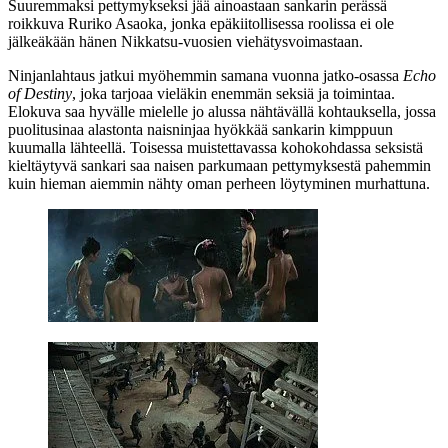
Suuremmaksi pettymykseksi jää ainoastaan sankarin perässä
roikkuva Ruriko Asaoka, jonka epäkiitollisessa roolissa ei ole
jälkeäkään hänen Nikkatsu-vuosien viehätysvoimastaan.
Ninjanlahtaus jatkui myöhemmin samana vuonna jatko-osassa
Echo
of Destiny
, joka tarjoaa vieläkin enemmän seksiä ja toimintaa.
Elokuva saa hyvälle mielelle jo alussa nähtävällä kohtauksella, jossa
puolitusinaa alastonta naisninjaa hyökkää sankarin kimppuun
kuumalla lähteellä. Toisessa muistettavassa kohokohdassa seksistä
kieltäytyvä sankari saa naisen parkumaan pettymyksestä pahemmin
kuin hieman aiemmin nähty oman perheen löytyminen murhattuna.