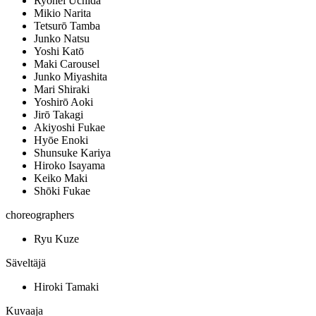
Ryōhei Uchida
Mikio Narita
Tetsurō Tamba
Junko Natsu
Yoshi Katō
Maki Carousel
Junko Miyashita
Mari Shiraki
Yoshirō Aoki
Jirō Takagi
Akiyoshi Fukae
Hyōe Enoki
Shunsuke Kariya
Hiroko Isayama
Keiko Maki
Shōki Fukae
choreographers
Ryu Kuze
Säveltäjä
Hiroki Tamaki
Kuvaaja