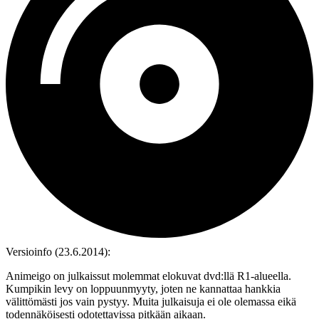
Versioinfo (23.6.2014):
Animeigo on julkaissut molemmat elokuvat dvd:llä R1-alueella.
Kumpikin levy on loppuunmyyty, joten ne kannattaa hankkia
välittömästi jos vain pystyy. Muita julkaisuja ei ole olemassa eikä
todennäköisesti odotettavissa pitkään aikaan.