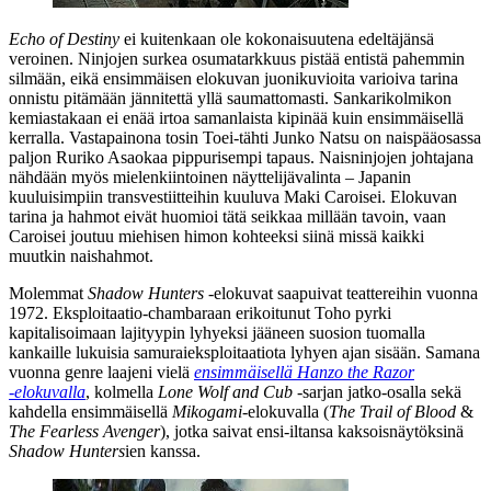
Echo of Destiny
ei kuitenkaan ole kokonaisuutena edeltäjänsä
veroinen. Ninjojen surkea osumatarkkuus pistää entistä pahemmin
silmään, eikä ensimmäisen elokuvan juonikuvioita varioiva tarina
onnistu pitämään jännitettä yllä saumattomasti. Sankarikolmikon
kemiastakaan ei enää irtoa samanlaista kipinää kuin ensimmäisellä
kerralla. Vastapainona tosin Toei-tähti
Junko Natsu
on naispääosassa
paljon Ruriko Asaokaa pippurisempi tapaus. Naisninjojen johtajana
nähdään myös mielenkiintoinen näyttelijävalinta – Japanin
kuuluisimpiin transvestiitteihin kuuluva
Maki Caroisei
. Elokuvan
tarina ja hahmot eivät huomioi tätä seikkaa millään tavoin, vaan
Caroisei joutuu miehisen himon kohteeksi siinä missä kaikki
muutkin naishahmot.
Molemmat
Shadow Hunters
‑elokuvat saapuivat teattereihin vuonna
1972. Eksploitaatio-chambaraan erikoitunut Toho pyrki
kapitalisoimaan lajityypin lyhyeksi jääneen suosion tuomalla
kankaille lukuisia samuraieksploitaatiota lyhyen ajan sisään. Samana
vuonna genre laajeni vielä
ensimmäisellä Hanzo the Razor
‑elokuvalla
, kolmella
Lone Wolf and Cub
‑sarjan jatko-osalla sekä
kahdella ensimmäisellä
Mikogami
‑elokuvalla (
The Trail of Blood
&
The Fearless Avenger
), jotka saivat ensi-iltansa kaksoisnäytöksinä
Shadow Hunters
ien kanssa.