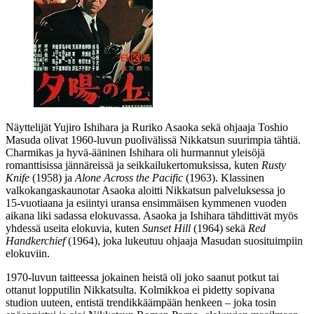
Näyttelijät
Yujiro Ishihara
ja
Ruriko Asaoka
sekä ohjaaja
Toshio
Masuda
olivat 1960‑luvun puolivälissä Nikkatsun suurimpia tähtiä.
Charmikas ja hyvä-ääninen Ishihara oli hurmannut yleisöjä
romanttisissa jännäreissä ja seikkailukertomuksissa, kuten
Rusty
Knife
(1958) ja
Alone Across the Pacific
(1963). Klassinen
valkokangaskaunotar Asaoka aloitti Nikkatsun palveluksessa jo
15‑vuotiaana ja esiintyi uransa ensimmäisen kymmenen vuoden
aikana liki sadassa elokuvassa. Asaoka ja Ishihara tähdittivät myös
yhdessä useita elokuvia, kuten
Sunset Hill
(1964) sekä
Red
Handkerchief
(1964), joka lukeutuu ohjaaja Masudan suosituimpiin
elokuviin.
1970‑luvun taitteessa jokainen heistä oli joko saanut potkut tai
ottanut lopputilin Nikkatsulta. Kolmikkoa ei pidetty sopivana
studion uuteen, entistä trendikkäämpään henkeen – joka tosin