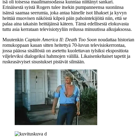
isä oli toisessa maailmansodassa kunniaa niittänyt sankari.
Erinäisestä syistä Rogers tulee itsekin pumpanneensa suoniinsa
isänsä saamaa seerumia, joka antaa hänelle isot lihakset ja kyvyn
heittää muovisen näköistä kilpeä päin pahointekijöitä niin, että se
palaa aina takaisin heittäjänsä käteen. Tämä edellisestä elokuvasta
tuttu asia kerrataan televisiotyyliin reilussa minuutissa alkujaksossa.
Muutenkin
Captain America II: Death Too Soon
noudattaa historian
romukoppaan kauan sitten heitettyä 70‑luvun televisiokerrontaa,
jossa pääosa sisällöstä on asetettu kuolettavan tylsiksi ekspositiota
viljeleviksi dialogeiksi hahmojen välillä. Likaisenkeltaiset tapetit ja
ruskeasävyiset sisustukset pistävät silmään.