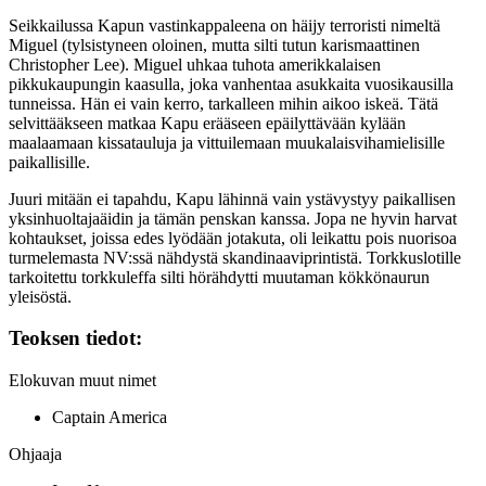
Seikkailussa Kapun vastinkappaleena on häijy terroristi nimeltä
Miguel (tylsistyneen oloinen, mutta silti tutun karismaattinen
Christopher Lee
). Miguel uhkaa tuhota amerikkalaisen
pikkukaupungin kaasulla, joka vanhentaa asukkaita vuosikausilla
tunneissa. Hän ei vain kerro, tarkalleen mihin aikoo iskeä. Tätä
selvittääkseen matkaa Kapu erääseen epäilyttävään kylään
maalaamaan kissatauluja ja vittuilemaan muukalaisvihamielisille
paikallisille.
Juuri mitään ei tapahdu, Kapu lähinnä vain ystävystyy paikallisen
yksinhuoltajaäidin ja tämän penskan kanssa. Jopa ne hyvin harvat
kohtaukset, joissa edes lyödään jotakuta, oli leikattu pois nuorisoa
turmelemasta NV:ssä nähdystä skandinaaviprintistä. Torkkuslotille
tarkoitettu torkkuleffa silti hörähdytti muutaman kökkönaurun
yleisöstä.
Teoksen tiedot:
Elokuvan muut nimet
Captain America
Ohjaaja