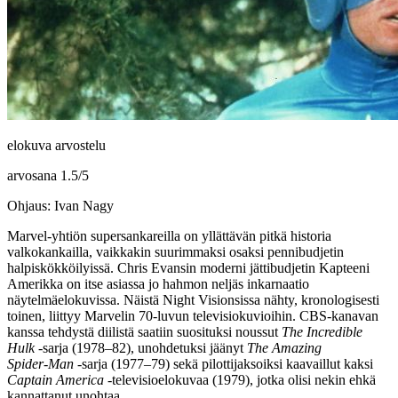
elokuva arvostelu
arvosana
1.5
/
5
Ohjaus: Ivan Nagy
Marvel-yhtiön supersankareilla on yllättävän pitkä historia
valkokankailla, vaikkakin suurimmaksi osaksi pennibudjetin
halpiskökköilyissä.
Chris Evansin
moderni jättibudjetin Kapteeni
Amerikka on itse asiassa jo hahmon neljäs inkarnaatio
näytelmäelokuvissa. Näistä Night Visionsissa nähty, kronologisesti
toinen, liittyy Marvelin 70‑luvun televisiokuvioihin. CBS‑kanavan
kanssa tehdystä diilistä saatiin suosituksi noussut
The Incredible
Hulk
‑sarja (1978–82), unohdetuksi jäänyt
The Amazing
Spider‑Man
‑sarja (1977–79) sekä pilottijaksoiksi kaavaillut kaksi
Captain America
‑televisioelokuvaa (1979), jotka olisi nekin ehkä
kannattanut unohtaa.