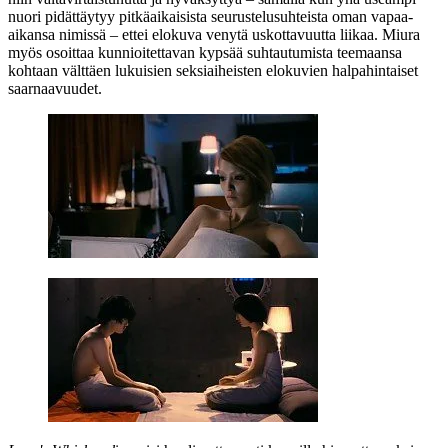
nuori pidättäytyy pitkäaikaisista seurustelusuhteista oman vapaa-
aikansa nimissä – ettei elokuva venytä uskottavuutta liikaa. Miura
myös osoittaa kunnioitettavan kypsää suhtautumista teemaansa
kohtaan välttäen lukuisien seksiaiheisten elokuvien halpahintaiset
saarnaavuudet.