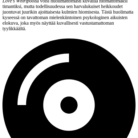
Love's Whirlpool
ia voisi huolimattomasti kuvailla hiomattomaksi
timantiksi, mutta todellisuudessa sen harvalukuiset heikkoudet
juontuvat juurikin ajoittaisesta kulmien hiomisesta. Tästä huolimatta
kyseessä on tavattoman mielenkiintoinen psykologinen aikuisten
elokuva, joka myös näyttää kuvallisesti vastustamattoman
tyylikkäältä.