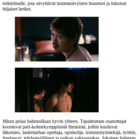
tutkielmalle, jota sävyttävät tummasävyinen huumori ja lukuisat
hiljaiset hetket.
Miura pelaa hahmoillaan hyvin yhteen. Tapahtuman osanottajat
koostuvat pari-kolmekymppisistä ihmisistä, joihin kuuluvat
liikemies, lastentarhan opettaja, opiskelija, toimistotyöntekijä, työtön,
freelancer, tehdastyöläinen ja paikan vakioasiakas. Jokaisen hahmon