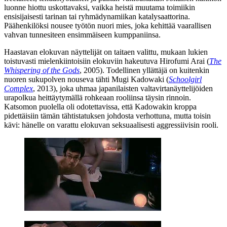
luonne hiottu uskottavaksi, vaikka heistä muutama toimiikin
ensisijaisesti tarinan tai ryhmädynamiikan katalysaattorina.
Päähenkilöksi nousee työtön nuori mies, joka kehittää vaarallisen
vahvan tunnesiteen ensimmäiseen kumppaniinsa.
Haastavan elokuvan näyttelijät on taitaen valittu, mukaan lukien
toistuvasti mielenkiintoisiin elokuviin hakeutuva
Hirofumi Arai
(
The
Whispering of the Gods
, 2005). Todellinen yllättäjä on kuitenkin
nuoren sukupolven nouseva tähti
Mugi Kadowaki
(
Schoolgirl
Complex
, 2013), joka uhmaa japanilaisten valtavirtanäyttelijöiden
urapolkua heittäytymällä rohkeaan rooliinsa täysin rinnoin.
Katsomon puolella oli odotettavissa, että Kadowakin kroppa
pidettäisiin tämän tähtistatuksen johdosta verhottuna, mutta toisin
kävi: hänelle on varattu elokuvan seksuaalisesti aggressiivisin rooli.