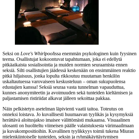
Seksi on
Love's Whirlpool
issa enemmän psykologinen kuin fyysinen
teema. Osallistujat kokoontuvat tapahtumaan, joka ei edellytä
pitkäaikaista sosialisointia ja muiden normien seuraamista ennen
seksiä. Silti osallistujien jäädessä keskenään on ensimmäinen reaktio
pitkä hiljaisuus, jonka lopulta rikkoutuu muutaman henkilön
uskaltautuessa varovaiseen keskusteluun – oman sukupuolensa
edustajien kanssa! Seksiä seuraa vasta tunnelman vapauduttua,
kunnes anonymiteetin ja avoimuuden sekä tunteiden kieltämisen ja
paljastamisen ristiriidat alkavat jälleen sekoittaa pakkaa.
Näin pelkistetyn asetelman läpivienti vaatii taitoa. Toteutus on
onneksi loistava. Jo kuvallisesti huumaavan tyylikäs ja kysymyksiä
herättävä aloitusjakso imaisee välittömästi mukaansa. Visuaalinen
ulosanti on huoliteltu viimeisen päälle valaistuksesta värimaailmaan
ja kuvakompositioihin. Kuvallinen tyylikkyys toimii tukena Miuran
mielenkiintoiselle tunteiden, seksin ja ryhmäkäyttäytymisen