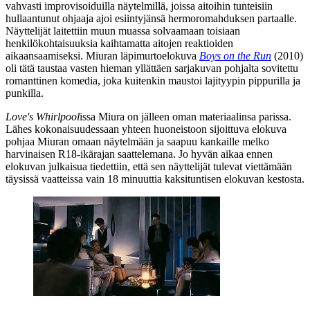
vahvasti improvisoiduilla näytelmillä, joissa aitoihin tunteisiin
hullaantunut ohjaaja ajoi esiintyjänsä hermoromahduksen partaalle.
Näyttelijät laitettiin muun muassa solvaamaan toisiaan
henkilökohtaisuuksia kaihtamatta aitojen reaktioiden
aikaansaamiseksi. Miuran läpimurtoelokuva
Boys on the Run
(2010)
oli tätä taustaa vasten hieman yllättäen sarjakuvan pohjalta sovitettu
romanttinen komedia, joka kuitenkin maustoi lajityypin pippurilla ja
punkilla.
Love's Whirlpool
issa Miura on jälleen oman materiaalinsa parissa.
Lähes kokonaisuudessaan yhteen huoneistoon sijoittuva elokuva
pohjaa Miuran omaan näytelmään ja saapuu kankaille melko
harvinaisen R18-ikärajan saattelemana. Jo hyvän aikaa ennen
elokuvan julkaisua tiedettiin, että sen näyttelijät tulevat viettämään
täysissä vaatteissa vain 18 minuuttia kaksituntisen elokuvan kestosta.