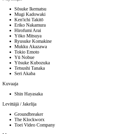
Sōsuke Ikematsu
Mugi Kadowaki
Ken'ichi Takitō
Eriko Nakamura
Hirofumi Arai
Yōko Mitsuya
Ryusuke Komakine
Mukku Akazawa
Tokio Emoto
Yū Nobue
Yōsuke Kubozuka
Tetsushi Tanaka
Seri Akaba
Kuvaaja
Shin Hayasaka
Levittäjä / Jakelija
Groundbreaker
The Klockworx
Toei Video Company