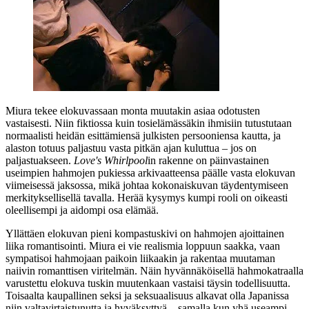
Miura tekee elokuvassaan monta muutakin asiaa odotusten
vastaisesti. Niin fiktiossa kuin tosielämässäkin ihmisiin tutustutaan
normaalisti heidän esittämiensä julkisten persooniensa kautta, ja
alaston totuus paljastuu vasta pitkän ajan kuluttua – jos on
paljastuakseen.
Love's Whirlpool
in rakenne on päinvastainen
useimpien hahmojen pukiessa arkivaatteensa päälle vasta elokuvan
viimeisessä jaksossa, mikä johtaa kokonaiskuvan täydentymiseen
merkityksellisellä tavalla. Herää kysymys kumpi rooli on oikeasti
oleellisempi ja aidompi osa elämää.
Yllättäen elokuvan pieni kompastuskivi on hahmojen ajoittainen
liika romantisointi. Miura ei vie realismia loppuun saakka, vaan
sympatisoi hahmojaan paikoin liikaakin ja rakentaa muutaman
naiivin romanttisen viritelmän. Näin hyvännäköisellä hahmokatraalla
varustettu elokuva tuskin muutenkaan vastaisi täysin todellisuutta.
Toisaalta kaupallinen seksi ja seksuaalisuus alkavat olla Japanissa
niin valtavirtaistunutta ja hyväksyttyä – samalla kun yhä useampi