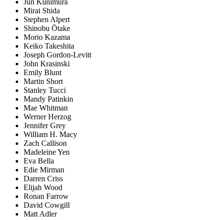
Jun Kunimura
Mirai Shida
Stephen Alpert
Shinobu Ōtake
Morio Kazama
Keiko Takeshita
Joseph Gordon-Levitt
John Krasinski
Emily Blunt
Martin Short
Stanley Tucci
Mandy Patinkin
Mae Whitman
Werner Herzog
Jennifer Grey
William H. Macy
Zach Callison
Madeleine Yen
Eva Bella
Edie Mirman
Darren Criss
Elijah Wood
Ronan Farrow
David Cowgill
Matt Adler