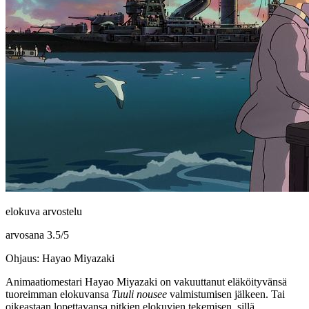
elokuva arvostelu
arvosana
3.5
/
5
Ohjaus: Hayao Miyazaki
Animaatiomestari
Hayao Miyazaki
on vakuuttanut eläköityvänsä
tuoreimman elokuvansa
Tuuli nousee
valmistumisen jälkeen. Tai
oikeastaan lopettavansa pitkien elokuvien tekemisen, sillä