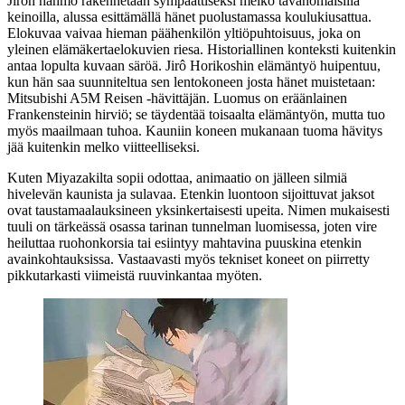
Jirôn hahmo rakennetaan sympaattiseksi melko tavanomaisilla
keinoilla, alussa esittämällä hänet puolustamassa koulukiusattua.
Elokuvaa vaivaa hieman päähenkilön yltiöpuhtoisuus, joka on
yleinen elämäkertaelokuvien riesa. Historiallinen konteksti kuitenkin
antaa lopulta kuvaan säröä. Jirô Horikoshin elämäntyö huipentuu,
kun hän saa suunniteltua sen lentokoneen josta hänet muistetaan:
Mitsubishi A5M Reisen ‑hävittäjän. Luomus on eräänlainen
Frankensteinin hirviö; se täydentää toisaalta elämäntyön, mutta tuo
myös maailmaan tuhoa. Kauniin koneen mukanaan tuoma hävitys
jää kuitenkin melko viitteelliseksi.
Kuten Miyazakilta sopii odottaa, animaatio on jälleen silmiä
hivelevän kaunista ja sulavaa. Etenkin luontoon sijoittuvat jaksot
ovat taustamaalauksineen yksinkertaisesti upeita. Nimen mukaisesti
tuuli on tärkeässä osassa tarinan tunnelman luomisessa, joten vire
heiluttaa ruohonkorsia tai esiintyy mahtavina puuskina etenkin
avainkohtauksissa. Vastaavasti myös tekniset koneet on piirretty
pikkutarkasti viimeistä ruuvinkantaa myöten.