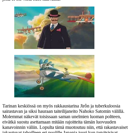
Tarinan keskiössä on myös rakkaustarina Jirôn ja tuberkuloosia
sairastavan ja siksi hauraan taiteilijaneito Nahoko Satomin välillä.
Molemmat näkevät toisissaan saman unelmien luoman poltteen,
eivätkä suostu asettamaan mitään rajoitteita tämän luovuuden
kanavoinnin väliin. Lopulta tämä muotoutuu niin, että rakastavaiset
jakautuvat tahoilleen eri puolille Japania juuri kun tarvitsisivat