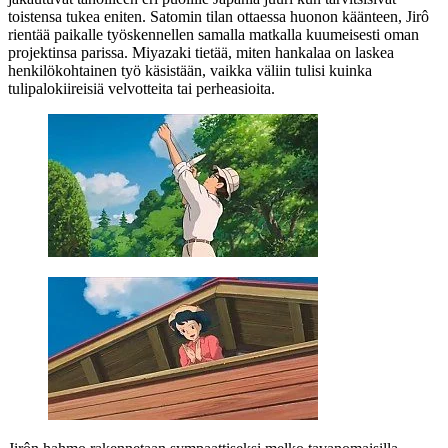
toistensa tukea eniten. Satomin tilan ottaessa huonon käänteen, Jirô
rientää paikalle työskennellen samalla matkalla kuumeisesti oman
projektinsa parissa. Miyazaki tietää, miten hankalaa on laskea
henkilökohtainen työ käsistään, vaikka väliin tulisi kuinka
tulipalokiireisiä velvotteita tai perheasioita.