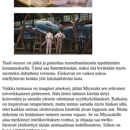
Tuuli nousee
on pitkä ja painottaa tunnelmanluontia tapahtumien
kustannuksella. Tämä saa ihmettelemään, miksi sitä levitetään myös
suomeksi dubattuna versiona. Elokuvan on vaikea uskoa
miellyttävän ketään yhä lukutaidotonta lasta.
Vaikka tarinassa on traagiset ainekset, jättää Miyazaki sen erikoisen
toiveekkaaseen pisteeseen. Hän tieten tahtoen kiertää tietyt
konventiot ja samalla yleisön odottamat nyyhkykohtaukset. Ratkaisu
on inspiroivan omaperäinen, mutta tuntuu samalla myös hiukan siltä,
ettei kaikkia tarinan ulottuvuuksia käsitellä aivan loppuun asti. Mutta
tärkeintä on lentämisen tunteen suoma vapaus. Se on Miyazakille
aina merkinnyt mielikuvituksen voittoa, ja ohjaaja saa melko
hienosti yhdistettyä tämän unimaailman todellisuuteen. Siihen on