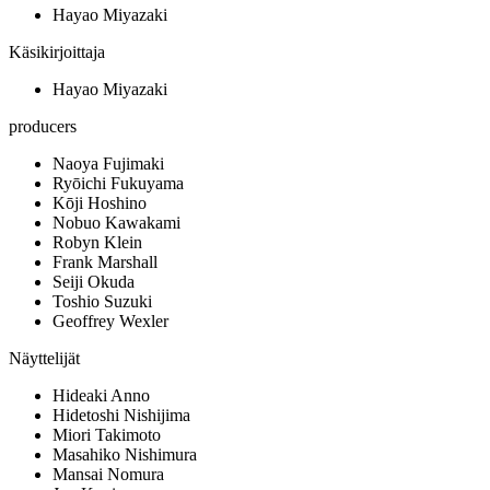
Hayao Miyazaki
Käsikirjoittaja
Hayao Miyazaki
producers
Naoya Fujimaki
Ryōichi Fukuyama
Kōji Hoshino
Nobuo Kawakami
Robyn Klein
Frank Marshall
Seiji Okuda
Toshio Suzuki
Geoffrey Wexler
Näyttelijät
Hideaki Anno
Hidetoshi Nishijima
Miori Takimoto
Masahiko Nishimura
Mansai Nomura