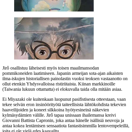
Jirô osallistuu läheisesti myös toisen maailmansodan
pommikoneiden laatimiseen. Japanin armeijan sota-ajan aikaisten
ilma-iskujen historiallisen painolastin vuoksi teoksen vastaanotto on
ollut etenkin Yhdysvalloissa ristiriitaista. Kiinan markkinoille
(Taiwania lukuun ottamatta) ei elokuvalla taida olla mitään asiaa.
Ei Miyazaki ole kuitenkaan luopunut pasifistisesta otteestaan, vaan
tekee selvän eron insinöörityötä taiteellisista lähtökohdista tekevien
haaveilijoiden ja koneet silkkoina hyötyesineinä näkevien
kylmäsydämien välille. Jirô tapaa unissaan ihailemansa kreivi
Giovanni Battista Capronin, joka antaa hänelle isällisiä neuvoja ja
antaa kokea lentämisen sensaatiota fantastisimmilla lentovempeleillä,
joita ei ole vielä edes kaavailtu.