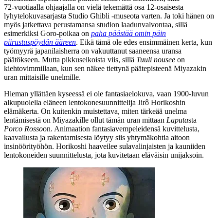
72‑vuotiaalla ohjaajalla on vielä tekemättä osa 12‑osaisesta
lyhytelokuvasarjasta Studio Ghibli ‑museota varten. Ja toki hänen on
myös jatkettava perustamansa studion laadunvalvontaa, sillä
esimerkiksi
Goro
-poikaa on
paha päästää omin päin
piirustuspöydän ääreen
. Eikä tämä ole edes ensimmäinen kerta, kun
työmyyrä japanilaisherra on vakuuttanut saaneensa uransa
päätökseen. Mutta pikkuseikoista viis, sillä
Tuuli nousee
on
kiehtovimmillaan, kun sen näkee tiettynä päätepisteenä Miyazakin
uran mittaisille unelmille.
Hieman yllättäen kyseessä ei ole fantasiaelokuva, vaan 1900‑luvun
alkupuolella eläneen lentokonesuunnittelija Jirô Horikoshin
elämäkerta. On kuitenkin muistettava, miten tärkeää unelma
lentämisestä on Miyazakille ollut tämän uran mittaan
Laputa
sta
Porco Rosso
on. Animaation fantasiavempeleidensä kuvittelusta,
kaavailusta ja rakentamisesta löytyy siis yhtymäkohtia aitoon
insinöörityöhön. Horikoshi haaveilee sulavalinjaisten ja kauniiden
lentokoneiden suunnittelusta, jota kuvitetaan eläväisin unijaksoin.