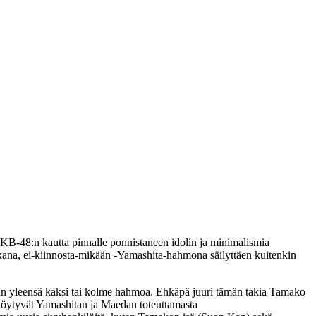
AKB‑48:n kautta pinnalle ponnistaneen idolin ja minimalismia
iskana, ei‑kiinnosta-mikään ‑Yamashita-hahmona säilyttäen kuitenkin
än yleensä kaksi tai kolme hahmoa. Ehkäpä juuri tämän takia Tamako
löytyvät Yamashitan ja Maedan toteuttamasta