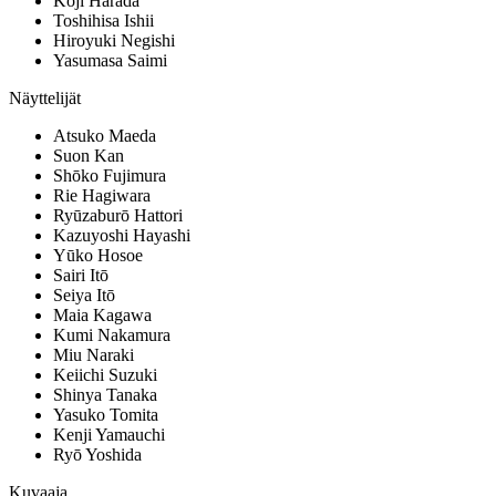
Koji Harada
Toshihisa Ishii
Hiroyuki Negishi
Yasumasa Saimi
Näyttelijät
Atsuko Maeda
Suon Kan
Shōko Fujimura
Rie Hagiwara
Ryūzaburō Hattori
Kazuyoshi Hayashi
Yūko Hosoe
Sairi Itō
Seiya Itō
Maia Kagawa
Kumi Nakamura
Miu Naraki
Keiichi Suzuki
Shinya Tanaka
Yasuko Tomita
Kenji Yamauchi
Ryō Yoshida
Kuvaaja