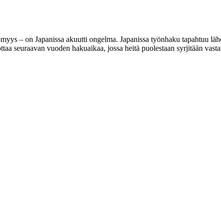
ys – on Japanissa akuutti ongelma. Japanissa työnhaku tapahtuu lähes
ottaa seuraavan vuoden hakuaikaa, jossa heitä puolestaan syrjitään vast