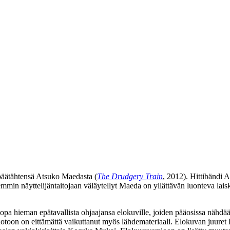
äätähtensä Atsuko Maedasta (
The Drudgery Train
, 2012). Hittibändi 
iemmin näyttelijäntaitojaan väläytellyt Maeda on yllättävän luonteva la
a hieman epätavallista ohjaajansa elokuville, joiden pääosissa nähdä
oon on eittämättä vaikuttanut myös lähdemateriaali. Elokuvan juuret 