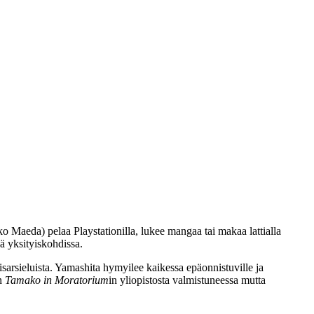
ko Maeda
) pelaa Playstationilla, lukee mangaa tai makaa lattialla
ä yksityiskohdissa.
sisarsieluista. Yamashita hymyilee kaikessa epäonnistuville ja
en
Tamako in Moratorium
in yliopistosta valmistuneessa mutta