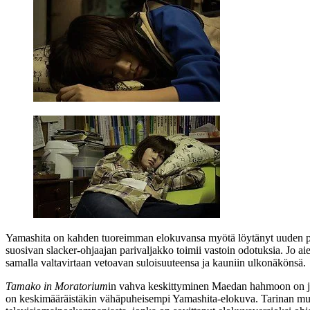
Yamashita on kahden tuoreimman elokuvansa myötä löytänyt uuden p
suosivan slacker-ohjaajan parivaljakko toimii vastoin odotuksia. Jo a
samalla valtavirtaan vetoavan suloisuuteensa ja kauniin ulkonäkönsä.
Tamako in Moratorium
in vahva keskittyminen Maedan hahmoon on jop
on keskimääräistäkin vähäpuheisempi Yamashita-elokuva. Tarinan muot