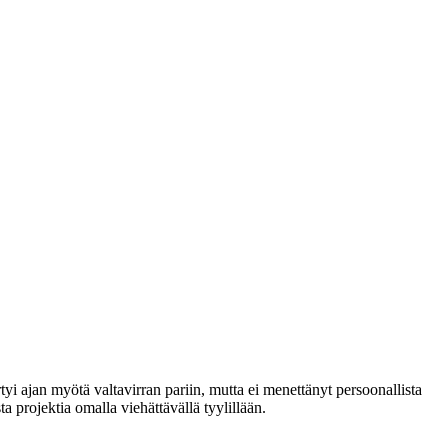
rtyi ajan myötä valtavirran pariin, mutta ei menettänyt persoonallista
 projektia omalla viehättävällä tyylillään.