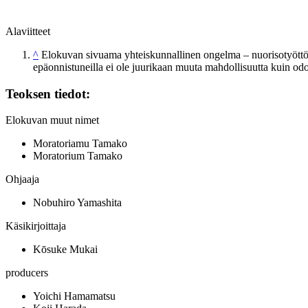
Alaviitteet
^
Elokuvan sivuama yhteiskunnallinen ongelma – nuorisotyöttömy
epäonnistuneilla ei ole juurikaan muuta mahdollisuutta kuin od
Teoksen tiedot:
Elokuvan muut nimet
Moratoriamu Tamako
Moratorium Tamako
Ohjaaja
Nobuhiro Yamashita
Käsikirjoittaja
Kōsuke Mukai
producers
Yoichi Hamamatsu