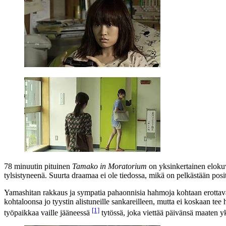
78 minuutin pituinen
Tamako in Moratorium
on yksinkertainen elokuv
tylsistyneenä. Suurta draamaa ei ole tiedossa, mikä on pelkästään posi
Yamashitan rakkaus ja sympatia pahaonnisia hahmoja kohtaan erottav
kohtaloonsa jo tyystin alistuneille sankareilleen, mutta ei koskaan tee
[1]
työpaikkaa vaille jääneessä
tytössä, joka viettää päivänsä maaten y