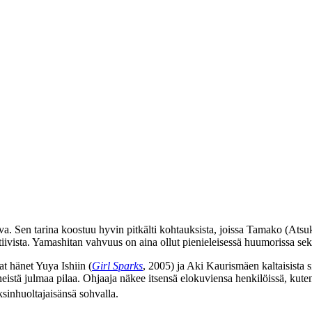
a. Sen tarina koostuu hyvin pitkälti kohtauksista, joissa Tamako (
Atsu
tiivista. Yamashitan vahvuus on aina ollut pienieleisessä huumorissa sek
at hänet
Yuya Ishiin
(
Girl Sparks
, 2005) ja
Aki Kaurismäen
kaltaisista 
 heistä julmaa pilaa. Ohjaaja näkee itsensä elokuviensa henkilöissä, kut
ksinhuoltajaisänsä sohvalla.