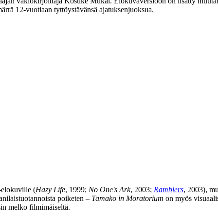
ajan vakiokirjoittaja
Kosuke Mukai
. Elokuvaversioon on lisätty muuta
ärrä 12‑vuotiaan tyttöystävänsä ajatuksenjuoksua.
elokuville (
Hazy Life
, 1999;
No One's Ark
, 2003;
Ramblers
, 2003), mu
anilaistuotannoista poiketen –
Tamako in Moratorium
on myös visuaalis
n melko filmimäiseltä.