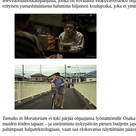
televisiomainoskampanjasta, jonka on sovittanut elokuvaversioksi ohja
erityisen yamashitalaisena hahmona hiljainen koulupoika, joka ei ymm
Tamako in Moratorium
ei toki pärjää ohjaajansa lyömättömille Osaka-
muiden töiden tapaan – ja useimmista nykypäivän pienen budjetin jap
pahimpaan halpateknologiaan, vaan saa elokuvansa näyttämään pääosi