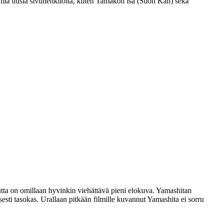
mia uusia sivuhenkilöitä, kuten Tamakon isä (
Suon Kan
) sekä
tta on omillaan hyvinkin viehättävä pieni elokuva. Yamashitan
esti tasokas. Urallaan pitkään filmille kuvannut Yamashita ei sorru