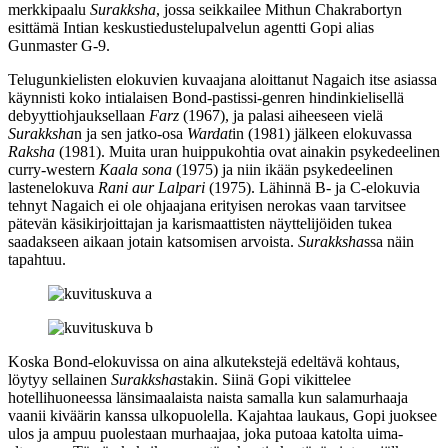
merkkipaalu
Surakksha
, jossa seikkailee
Mithun Chakrabortyn
esittämä Intian keskus­tiedustelupalvelun agentti Gopi alias
Gunmaster G‑9.
Telugunkielisten elokuvien kuvaajana aloittanut Nagaich itse asiassa
käynnisti koko intialaisen Bond-pastissi-genren hindinkielisellä
debyyttiohjauksellaan
Farz
(1967), ja palasi aiheeseen vielä
Surakksha
n ja sen jatko‑osa
Wardat
in (1981) jälkeen elokuvassa
Raksha
(1981). Muita uran huippukohtia ovat ainakin psykedeelinen
curry-western
Kaala sona
(1975) ja niin ikään psykedeelinen
lastenelokuva
Rani aur Lalpari
(1975). Lähinnä B‑ ja C‑elokuvia
tehnyt Nagaich ei ole ohjaajana erityisen nerokas vaan tarvitsee
pätevän käsikirjoittajan ja karismaattisten näyttelijöiden tukea
saadakseen aikaan jotain katsomisen arvoista.
Surakksha
ssa näin
tapahtuu.
Koska Bond-elokuvissa on aina alkutekstejä edeltävä kohtaus,
löytyy sellainen
Surakksha
stakin. Siinä Gopi vikittelee
hotellihuoneessa länsimaalaista naista samalla kun salamurhaaja
vaanii kiväärin kanssa ulkopuolella. Kajahtaa laukaus, Gopi juoksee
ulos ja ampuu puolestaan murhaajaa, joka putoaa katolta uima-