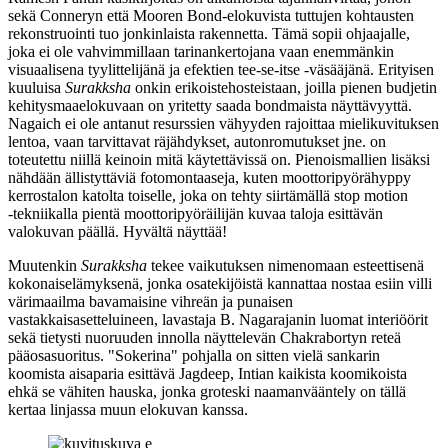
sekä Conneryn että Mooren Bond-elokuvista tuttujen kohtausten
rekonstruointi tuo jonkinlaista rakennetta. Tämä sopii ohjaajalle,
joka ei ole vahvimmillaan tarinankertojana vaan enemmänkin
visuaalisena tyylittelijänä ja efektien tee‑se‑itse ‑väsääjänä. Erityisen
kuuluisa
Surakksha
onkin erikoistehosteistaan, joilla pienen budjetin
kehitysmaaelokuvaan on yritetty saada bondmaista näyttävyyttä.
Nagaich ei ole antanut resurssien vähyyden rajoittaa mielikuvituksen
lentoa, vaan tarvittavat räjähdykset, autonromutukset jne. on
toteutettu niillä keinoin mitä käytettävissä on. Pienoismallien lisäksi
nähdään ällistyttäviä fotomontaaseja, kuten moottoripyörähyppy
kerrostalon katolta toiselle, joka on tehty siirtämällä stop motion
‑tekniikalla pientä moottoripyöräilijän kuvaa taloja esittävän
valokuvan päällä. Hyvältä näyttää!
Muutenkin
Surakksha
tekee vaikutuksen nimenomaan esteettisenä
kokonaiselämyksenä, jonka osatekijöistä kannattaa nostaa esiin villi
värimaailma bavamaisine vihreän ja punaisen
vastakkaisasetteluineen, lavastaja
B. Nagarajanin
luomat interiöörit
sekä tietysti nuoruuden innolla näyttelevän Chakrabortyn reteä
pääosasuoritus. "Sokerina" pohjalla on sitten vielä sankarin
koomista aisaparia esittävä
Jagdeep
, Intian kaikista koomikoista
ehkä se vähiten hauska, jonka groteski naamanvääntely on tällä
kertaa linjassa muun elokuvan kanssa.