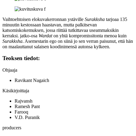
Vaihtoehtoisen elokuvakerronnan ystäville
Surakksha
tarjoaa 135
minuutin kestossaan haastavan, mutta palkitsevan
katsomiskokemuksen, jossa riittää tutkittavaa useammaksikin
kerraksi. jatko‑osa
Wardat
on yhtä kompromissitonta menoa kuin
Surakksha
. Asemestarin ego on siinä jo sen verran paisunut, että hän
on maalauttanut salaisen koodinimensä autonsa kylkeen.
Teoksen tiedot:
Ohjaaja
Ravikant Nagaich
Käsikirjoittaja
Rajvansh
Ramesh Pant
Farooq
V.D. Puranik
producers