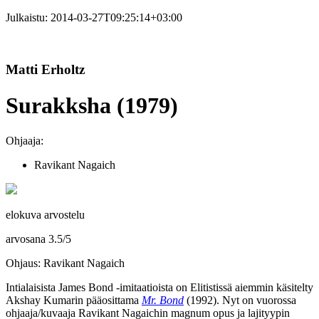
Julkaistu:
2014-03-27T09:25:14+03:00
Matti Erholtz
Surakksha (1979)
Ohjaaja:
Ravikant Nagaich
elokuva arvostelu
arvosana
3.5
/
5
Ohjaus: Ravikant Nagaich
Intialaisista James Bond ‑imitaatioista on Elitistissä aiemmin käsitelty
Akshay Kumarin pääosittama
Mr. Bond
(1992). Nyt on vuorossa
ohjaaja/kuvaaja
Ravikant Nagaichin
magnum opus ja lajityypin