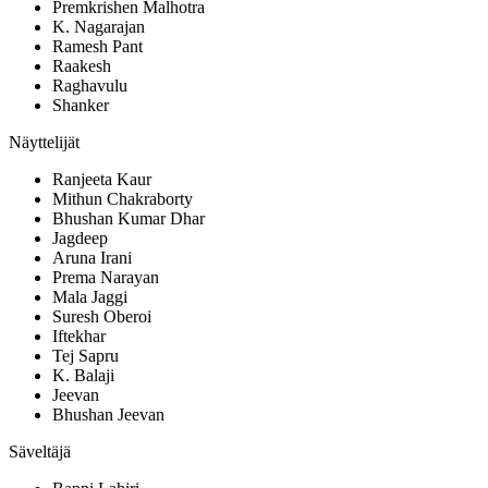
Premkrishen Malhotra
K. Nagarajan
Ramesh Pant
Raakesh
Raghavulu
Shanker
Näyttelijät
Ranjeeta Kaur
Mithun Chakraborty
Bhushan Kumar Dhar
Jagdeep
Aruna Irani
Prema Narayan
Mala Jaggi
Suresh Oberoi
Iftekhar
Tej Sapru
K. Balaji
Jeevan
Bhushan Jeevan
Säveltäjä