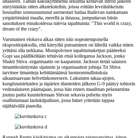
altaaseen. Tämän kaksikymmentä sekuntia kestävän intron jälkeen
siirrytäänkin sitten alkuteksteihin, joissa erittäin leveälahkeisiin
housuihin sonnustautunut asemestari bailaa ihailevan naiskatraan
ympäröimänä maalla, merellä ja ilmassa, jumputtavan biisin
sanoituksen ennakoidessa tulevia tapahtumia:
"This world is crazy,
dream of the crazy"
.
Varsinainen elokuva alkaa sitten niin nopeatempoisella
ekspositiojaksolla, että kärryiltä putoaminen on lähellä vaikka miten
yrittäisi olla tarkkana. Monipolvisen tapahtumaketjun päätteeksi
Gopi saa päälliköltään tehtävän etsiä kollegansa Jackson, jonka
Shakti Shiva ‑organisaatio on kaapannut. Jackson tietää salaisen
timanttiesiintymän sijainnin ja organisaation johtaja Tri Shiva
tarvitsee timantteja kehittämäänsä luonnonmullistuksia
aikaansaavaan helvetinkoneeseen. Lukuisten takaa-ajojen,
kungfutaisteluiden ja täpärien tilanteiden jälkeen G‑9 päätyy tohtorin
vedenalaiseen päämajaan, jossa hän ennen maailman pelastamista
joutuu paitsi kuuntelemaan Shivan sekavia puheita myös
osallistumaan laulukilpailuun, jossa hänet yritetään tappaa
räjähtävällä pianolla.
Ramesh Pantin
käsikirjoitus on aikamoista tajunnanvirtaa, johon