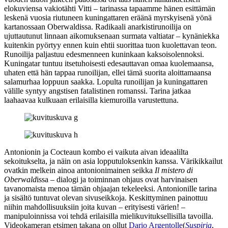
elokuviensa vakiotähti Vitti – tarinassa tapaamme hänen esittämän
leskenä vuosia riutuneen kuningattaren eräänä myrskyisenä yönä
kartanossaan Oberwaldissa. Radikaali anarkistirunoilija on
ujuttautunut linnaan aikomuksenaan surmata valtiatar – kynäniekka
kuitenkin pyörtyy ennen kuin ehtii suorittaa tuon kuolettavan teon.
Runoilija paljastuu edesmenneen kuninkaan kaksoisolennoksi.
Kuningatar tuntuu itsetuhoisesti edesauttavan omaa kuolemaansa,
uhaten että hän tappaa runoilijan, ellei tämä suorita aloittamaansa
salamurhaa loppuun saakka. Lopulta runoilijan ja kuningattaren
välille syntyy angstisen fatalistinen romanssi. Tarina jatkaa
laahaavaa kulkuaan erilaisilla kiemuroilla varustettuna.
Antonionin ja Cocteaun kombo ei vaikuta aivan ideaalilta
sekoitukselta, ja näin on asia lopputuloksenkin kanssa. Värikikkailut
ovatkin melkein ainoa antonionimainen seikka
Il mistero di
Oberwald
issa – dialogi ja toiminnan ohjaus ovat harvinaisen
tavanomaista menoa tämän ohjaajan tekeleeksi. Antonionille tarina
ja sisältö tuntuvat olevan sivuseikkoja. Keskittyminen painottuu
niihin mahdollisuuksiin joita kuvan – erityisesti värien! –
manipuloinnissa voi tehdä erilaisilla mielikuvituksellisilla tavoilla.
Videokameran etsimen takana on ollut
Dario Argentolle
(
Suspiria
,