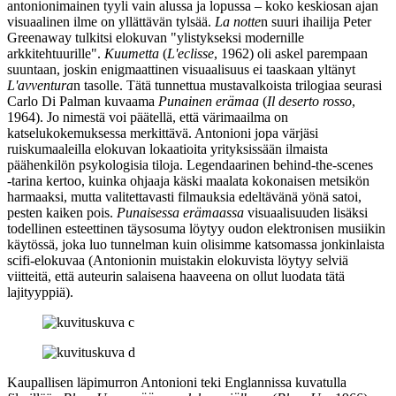
antonionimainen tyyli vain alussa ja lopussa – koko keskiosan ajan
visuaalinen ilme on yllättävän tylsää.
La notte
n suuri ihailija
Peter
Greenaway
tulkitsi elokuvan
"ylistykseksi modernille
arkkitehtuurille"
.
Kuumetta
(
L'eclisse
, 1962) oli askel parempaan
suuntaan, joskin enigmaattinen visuaalisuus ei taaskaan yltänyt
L'avventura
n tasolle. Tätä tunnettua mustavalkoista trilogiaa seurasi
Carlo Di Palman
kuvaama
Punainen erämaa
(
Il deserto rosso
,
1964). Jo nimestä voi päätellä, että värimaailma on
katselukokemuksessa merkittävä. Antonioni jopa värjäsi
ruiskumaaleilla elokuvan lokaatioita yrityksissään ilmaista
päähenkilön psykologisia tiloja. Legendaarinen behind-the-scenes
‑tarina kertoo, kuinka ohjaaja käski maalata kokonaisen metsikön
harmaaksi, mutta valitettavasti filmauksia edeltävänä yönä satoi,
pesten kaiken pois.
Punaisessa erämaassa
visuaalisuuden lisäksi
todellinen esteettinen täysosuma löytyy oudon elektronisen musiikin
käytössä, joka luo tunnelman kuin olisimme katsomassa jonkinlaista
scifi-elokuvaa (Antonionin muistakin elokuvista löytyy selviä
viitteitä, että auteurin salaisena haaveena on ollut luodata tätä
lajityyppiä).
Kaupallisen läpimurron Antonioni teki Englannissa kuvatulla