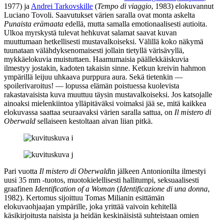
1977) ja
Andrei Tarkovskille
(
Tempo di viaggio
, 1983) elokuvannut
Luciano Tovoli
. Saavutukset värien saralla ovat monta askelta
Punaista erämaata
edellä, mutta samalla emotionaalisesti autioita.
Ulkoa myrskystä tulevat hehkuvat salamat saavat kuvan
muuttumaan hetkellisesti mustavalkoiseksi. Välillä koko näkymä
tuunataan välähdyksenomaisesti jollain tietyllä värisävyllä,
mykkäelokuvia muistuttaen. Haamumaisia päällekkäiskuvia
ilmestyy jostakin, kadoten takaisin sinne. Ketkun kreivin hahmon
ympärillä leijuu uhkaava purppura aura. Sekä tietenkin —
spoilerivaroitus! — lopussa elämän poistuessa kuolevista
rakastavaisista kuva muuttuu täysin mustavalkoiseksi. Jos katsojalle
ainoaksi mielenkiintoa ylläpitäväksi voimaksi jää se, mitä kaikkea
elokuvassa saattaa seuraavaksi värien saralla sattua, on
Il mistero di
Oberwald
sellaiseen kestoltaan aivan liian pitkä.
Pari vuotta
Il mistero di Oberwald
in jälkeen Antonionilta ilmestyi
uusi 35 mm ‑tuotos, muotokielellisesti hallitumpi, seksuaalisesti
graafinen
Identification of a Woman
(
Identificazione di una donna
,
1982). Kertomus sijoittuu
Tomas Milianin
esittämän
elokuvaohjaajan ympärille, joka yrittää vaivoin kehitellä
käsikirjoitusta naisista ja heidän keskinäisistä suhteistaan omien