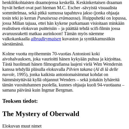
henkilökohtaisten draamojensa keskellä. Keskinkertaisen draaman
hyvät hetket ovat pari hieman
M.C. Escher
‑sävyistä visuaalista
sommitelmaa, sekä pitkä sumussa tapahtuva jakso (jonka ohjaaja
tosin teki jo kerran
Punaisessa erämaassa
). Huippuhetki on lopussa,
jossa Milian tajuaa, ettei hän kykene purkamaan visioitaan minkään
realistisen elokuvan puitteisiin – ja päättää tehdä scifi-filmin jossa
avaruusraketti matkaa aurinkoon! Tämän myös näemme
valkokankaalla
albradleymaisen
kuvaston ja syntikkamusiikin
säestämänä.
Kolme vuotta myöhemmin 70‑vuotias Antonioni koki
aivohalvauksen, joka vaurioitti hänen kykyään puhua ja kirjoittaa.
Tästä huolimati hänen filmografiansa laajeni vielä
Wim Wendersin
kanssa tehdyllä pliisulla elokuvalla
Pilvien takana
(
Al di là delle
nuvole
, 1995), jonka kaikista antoniomaisimmat kohdat on
hämmästyttävää kyllä ohjannut Wenders – sekä joitakin lyhäreitä
tämän vuosituhannen puolella, kunnes ohjaaja kuoli 94‑vuotiaana –
samana päivänä kuin
Ingmar Bergman
.
Teoksen tiedot:
The Mystery of Oberwald
Elokuvan muut nimet