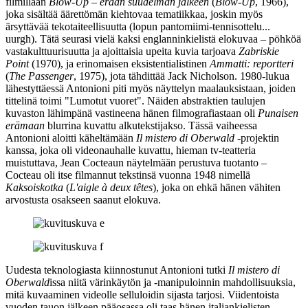
filmillään
Blow‑Up – erään suudelman jälkeen
(
Blow‑Up
, 1966),
joka sisältää äärettömän kiehtovaa tematiikkaa, joskin myös
ärsyttävää tekotaiteellisuutta (lopun pantomiimi-tennisottelu...
uurgh). Tätä seurasi vielä kaksi englanninkielistä elokuvaa – pöhköä
vastakulttuurisuutta ja ajoittaisia upeita kuvia tarjoava
Zabriskie
Point
(1970), ja erinomaisen eksistentialistinen
Ammatti: reportteri
(
The Passenger
, 1975), jota tähdittää
Jack Nicholson
. 1980‑lukua
lähestyttäessä Antonioni piti myös näyttelyn maalauksistaan, joiden
tittelinä toimi "Lumotut vuoret". Näiden abstraktien taulujen
kuvaston lähimpänä vastineena hänen filmografiastaan oli
Punaisen
erämaan
blurrina kuvattu alkutekstijakso. Tässä vaiheessa
Antonioni aloitti käheltämään
Il mistero di Oberwald
‑projektin
kanssa, joka oli videonauhalle kuvattu, hieman tv‑teatteria
muistuttava,
Jean Cocteaun
näytelmään perustuva tuotanto –
Cocteau oli itse filmannut tekstinsä vuonna 1948 nimellä
Kaksoiskotka
(
L'aigle à deux têtes
), joka on ehkä hänen vähiten
arvostusta osakseen saanut elokuva.
Uudesta teknologiasta kiinnostunut Antonioni tutki
Il mistero di
Oberwald
issa niitä värinkäytön ja ‑manipuloinnin mahdollisuuksia,
mitä kuvaaminen videolle selluloidin sijasta tarjosi. Viidentoista
vuoden tauon jälkeen pääosassa oli taas hänen italiankielisten