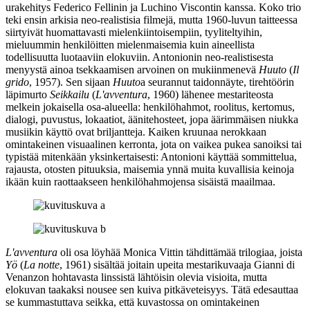
urakehitys
Federico Fellinin
ja
Luchino Viscontin
kanssa. Koko trio
teki ensin arkisia neo‑realistisia filmejä, mutta 1960‑luvun taitteessa
siirtyivät huomattavasti mielenkiintoisempiin, tyyliteltyihin,
mieluummin henkilöitten mielenmaisemia kuin aineellista
todellisuutta luotaaviin elokuviin. Antonionin neo‑realistisesta
menyystä ainoa tsekkaamisen arvoinen on mukiinmenevä
Huuto
(
Il
grido
, 1957). Sen sijaan
Huuto
a seurannut taidonnäyte, tirehtöörin
läpimurto
Seikkailu
(
L'avventura
, 1960) lähenee mestariteosta
melkein jokaisella osa‑alueella: henkilöhahmot, roolitus, kertomus,
dialogi, puvustus, lokaatiot, äänitehosteet, jopa äärimmäisen niukka
musiikin käyttö ovat briljantteja. Kaiken kruunaa nerokkaan
omintakeinen visuaalinen kerronta, jota on vaikea pukea sanoiksi tai
typistää mitenkään yksinkertaisesti: Antonioni käyttää sommittelua,
rajausta, otosten pituuksia, maisemia ynnä muita kuvallisia keinoja
ikään kuin raottaakseen henkilöhahmojensa sisäistä maailmaa.
L'avventura
oli osa löyhää
Monica Vittin
tähdittämää trilogiaa, joista
Yö
(
La notte
, 1961) sisältää joitain upeita mestarikuvaaja
Gianni di
Venanzon
hohtavasta linssistä lähtöisin olevia visioita, mutta
elokuvan taakaksi nousee sen kuiva pitkäveteisyys. Tätä edesauttaa
se kummastuttava seikka, että kuvastossa on omintakeinen