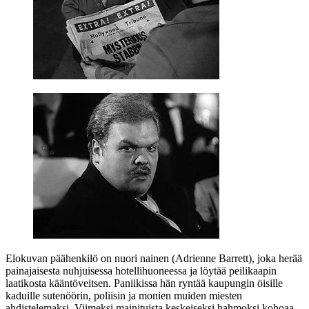
Elokuvan päähenkilö on nuori nainen (
Adrienne Barrett
), joka herää
painajaisesta nuhjuisessa hotellihuoneessa ja löytää peilikaapin
laatikosta kääntöveitsen. Paniikissa hän ryntää kaupungin öisille
kaduille sutenöörin, poliisin ja monien muiden miesten
ahdistelemaksi. Viimeksi mainituista keskeiseksi hahmoksi kohoaa