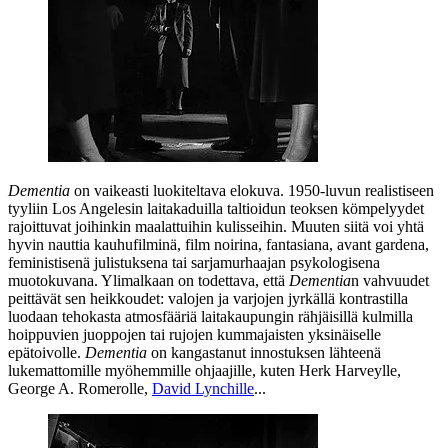
Dementia
on vaikeasti luokiteltava elokuva. 1950‑luvun realistiseen
tyyliin Los Angelesin laitakaduilla taltioidun teoksen kömpelyydet
rajoittuvat joihinkin maalattuihin kulisseihin. Muuten siitä voi yhtä
hyvin nauttia kauhufilminä, film noirina, fantasiana, avant gardena,
feministisenä julistuksena tai sarjamurhaajan psykologisena
muotokuvana. Ylimalkaan on todettava, että
Dementia
n vahvuudet
peittävät sen heikkoudet: valojen ja varjojen jyrkällä kontrastilla
luodaan tehokasta atmosfääriä laitakaupungin rähjäisillä kulmilla
hoippuvien juoppojen tai rujojen kummajaisten yksinäiselle
epätoivolle.
Dementia
on kangastanut innostuksen lähteenä
lukemattomille myöhemmille ohjaajille, kuten
Herk Harveylle
,
George A. Romerolle
,
David Lynchille
...