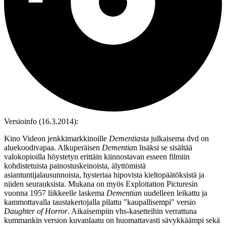
Versioinfo (16.3.2014):
Kino Videon jenkkimarkkinoille
Dementia
sta julkaisema dvd on
aluekoodivapaa. Alkuperäisen
Dementia
n lisäksi se sisältää
valokopioilla höystetyn erittäin kiinnostavan esseen filmiin
kohdistetuista painostuskeinoista, älyttömistä
asiantuntijalausunnoista, hysteriaa hipovista kieltopäätöksistä ja
niiden seurauksista. Mukana on myös Exploitation Picturesin
vuonna 1957 liikkeelle laskema
Dementia
n uudelleen leikattu ja
kammottavalla taustakertojalla pilattu "kaupallisempi" versio
Daughter of Horror
. Aikaisempiin vhs‑kasetteihin verrattuna
kummankin version kuvanlaatu on huomattavasti sävykkäämpi sekä