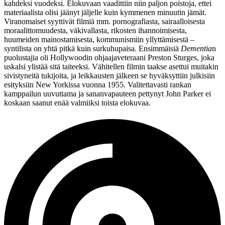
kahdeksi vuodeksi. Elokuvaan vaadittiin niin paljon poistoja, ettei
materiaalista olisi jäänyt jäljelle kuin kymmenen minuutin jämät.
Viranomaiset syyttivät filmiä mm. pornografiasta, sairaalloisesta
moraalittomuudesta, väkivallasta, rikosten ihannoimisesta,
huumeiden mainostamisesta, kommunismiin yllyttämisestä –
syntilista on yhtä pitkä kuin surkuhupaisa. Ensimmäisiä
Dementia
n
puolustajia oli Hollywoodin ohjaajaveteraani
Preston Sturges
, joka
uskalsi ylistää sitä taiteeksi. Vähitellen filmin taakse asettui muitakin
sivistyneitä tukijoita, ja leikkausten jälkeen se hyväksyttiin julkisiin
esityksiin New Yorkissa vuonna 1955. Valitettavasti rankan
kamppailun uuvuttama ja sananvapauteen pettynyt John Parker ei
koskaan saanut enää valmiiksi toista elokuvaa.