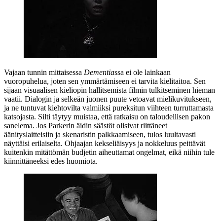
Vajaan tunnin mittaisessa
Dementia
ssa ei ole lainkaan
vuoropuhelua, joten sen ymmärtämiseen ei tarvita kielitaitoa. Sen
sijaan visuaalisen kieliopin hallitsemista filmin tulkitseminen hieman
vaatii. Dialogin ja selkeän juonen puute vetoavat mielikuvitukseen,
ja ne tuntuvat kiehtovilta valmiiksi pureksitun viihteen turruttamasta
katsojasta. Silti täytyy muistaa, että ratkaisu on taloudellisen pakon
sanelema. Jos Parkerin äidin säästöt olisivat riittäneet
äänityslaitteisiin ja skenaristin palkkaamiseen, tulos luultavasti
näyttäisi erilaiselta. Ohjaajan kekseliäisyys ja nokkeluus peittävät
kuitenkin mitättömän budjetin aiheuttamat ongelmat, eikä niihin tule
kiinnittäneeksi edes huomiota.