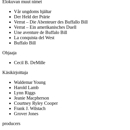
Elokuvan muut nimet
Vår ungdoms hjältar
Der Held der Prärie
Verrat – Die Abenteuer des Buffallo Bill
Verrat – Ein amerikanisches Duell
Une aventure de Buffalo Bill
La conquista del West
Buffalo Bill
Ohjaaja
Cecil B. DeMille
Käsikirjoittaja
Waldemar Young
Harold Lamb
Lynn Riggs
Jeanie Macpherson
Courtney Ryley Cooper
Frank J. Wilstach
Grover Jones
producers