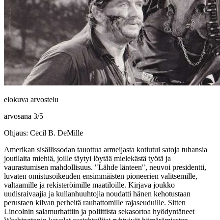
elokuva arvostelu
arvosana
3
/
5
Ohjaus: Cecil B. DeMille
Amerikan sisällissodan tauottua armeijasta kotiutui satoja tuhansia
joutilaita miehiä, joille täytyi löytää mielekästä työtä ja
vaurastumisen mahdollisuus. "Lähde länteen", neuvoi presidentti,
luvaten omistusoikeuden ensimmäisten pioneerien valitsemille,
valtaamille ja rekisteröimille maatiloille. Kirjava joukko
uudisraivaajia ja kullanhuuhtojia noudatti hänen kehotustaan
perustaen kilvan perheitä rauhattomille rajaseuduille. Sitten
Lincolnin salamurhattiin ja poliittista sekasortoa hyödyntäneet