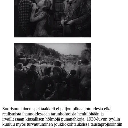
Suurisuuntainen spektaakkeli ei paljon piittaa totuudesta eikä
realismista ihannoidessaan tarunhohtoisia henkilöitään ja
irvaillessaan kiusallisen hölmöjä punanahkoja. 1930‑luvun tyyliin
kuuluu myös turvautuminen joukkokohtauksissa taustaprojisointiin