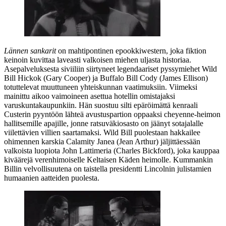
Lännen sankarit
on mahtipontinen epookkiwestern, joka fiktion
keinoin kuvittaa laveasti valkoisen miehen uljasta historiaa.
Asepalveluksesta siviiliin siirtyneet legendaariset pyssymiehet Wild
Bill Hickok (
Gary Cooper
) ja Buffalo Bill Cody (
James Ellison
)
totuttelevat muuttuneen yhteiskunnan vaatimuksiin. Viimeksi
mainittu aikoo vaimoineen asettua hotellin omistajaksi
varuskuntakaupunkiin. Hän suostuu silti epäröimättä kenraali
Custerin pyyntöön lähteä avustuspartion oppaaksi cheyenne-heimon
hallitsemille apajille, jonne ratsuväkiosasto on jäänyt sotajalalle
viilettävien villien saartamaksi. Wild Bill puolestaan hakkailee
ohimennen karskia Calamity Janea (
Jean Arthur
) jäljittäessään
valkoista luopiota John Lattimeria (
Charles Bickford
), joka kauppaa
kiväärejä verenhimoiselle Keltaisen Käden heimolle. Kummankin
Billin velvollisuutena on taistella presidentti Lincolnin julistamien
humaanien aatteiden puolesta.