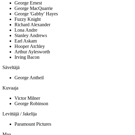
George Ernest
George MacQuarrie
George 'Gabby' Hayes
Fuzzy Knight
Richard Alexander
Lona Andre
Stanley Andrews
Earl Askam
Hooper Atchley
Arthur Aylesworth
Irving Bacon
Säveltäjä
George Antheil
Kuvaaja
Victor Milner
George Robinson
Levittäjä / Jakelija
Paramount Pictures
Maa