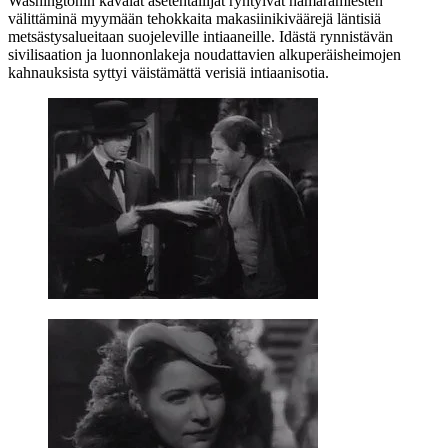
Washingtonin kavalat asetehtailijat ryhtyivät hämärämiesten
välittäminä myymään tehokkaita makasiinikiväärejä läntisiä
metsästysalueitaan suojeleville intiaaneille. Idästä rynnistävän
sivilisaation ja luonnonlakeja noudattavien alkuperäisheimojen
kahnauksista syttyi väistämättä verisiä intiaanisotia.