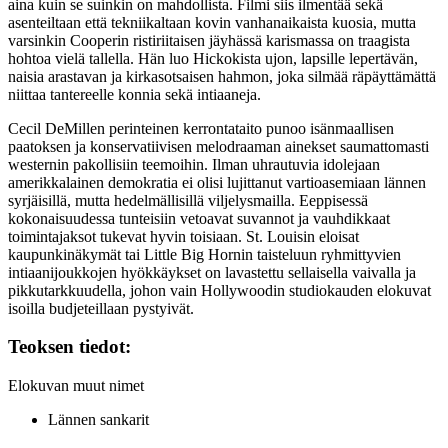
aina kuin se suinkin on mahdollista. Filmi siis ilmentää sekä
asenteiltaan että tekniikaltaan kovin vanhanaikaista kuosia, mutta
varsinkin Cooperin ristiriitaisen jäyhässä karismassa on traagista
hohtoa vielä tallella. Hän luo Hickokista ujon, lapsille lepertävän,
naisia arastavan ja kirkasotsaisen hahmon, joka silmää räpäyttämättä
niittaa tantereelle konnia sekä intiaaneja.
Cecil DeMillen
perinteinen kerrontataito punoo isänmaallisen
paatoksen ja konservatiivisen melodraaman ainekset saumattomasti
westernin pakollisiin teemoihin. Ilman uhrautuvia idolejaan
amerikkalainen demokratia ei olisi lujittanut vartioasemiaan lännen
syrjäisillä, mutta hedelmällisillä viljelysmailla. Eeppisessä
kokonaisuudessa tunteisiin vetoavat suvannot ja vauhdikkaat
toimintajaksot tukevat hyvin toisiaan. St. Louisin eloisat
kaupunkinäkymät tai Little Big Hornin taisteluun ryhmittyvien
intiaanijoukkojen hyökkäykset on lavastettu sellaisella vaivalla ja
pikkutarkkuudella, johon vain Hollywoodin studiokauden elokuvat
isoilla budjeteillaan pystyivät.
Teoksen tiedot:
Elokuvan muut nimet
Lännen sankarit