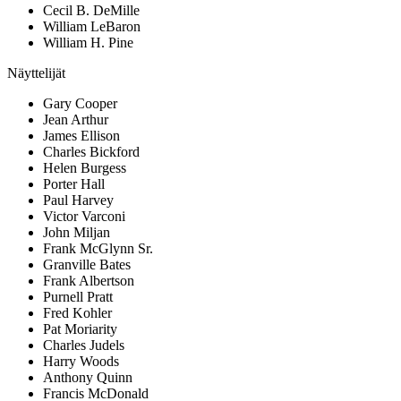
Cecil B. DeMille
William LeBaron
William H. Pine
Näyttelijät
Gary Cooper
Jean Arthur
James Ellison
Charles Bickford
Helen Burgess
Porter Hall
Paul Harvey
Victor Varconi
John Miljan
Frank McGlynn Sr.
Granville Bates
Frank Albertson
Purnell Pratt
Fred Kohler
Pat Moriarity
Charles Judels
Harry Woods
Anthony Quinn
Francis McDonald