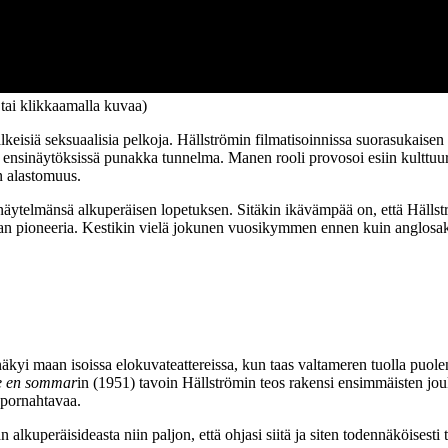
 tai klikkaamalla kuvaa)
lkeisiä seksuaalisia pelkoja. Hällströmin filmatisoinnissa suorasukaisen
lut ensinäytöksissä punakka tunnelma. Manen rooli provosoi esiin kulttuu
n alastomuus.
än näytelmänsä alkuperäisen lopetuksen. Sitäkin ikävämpää on, että Häll
van pioneeria. Kestikin vielä jokunen vuosikymmen ennen kuin anglosak
äkyi maan isoissa elokuvateattereissa, kun taas valtameren tuolla puolen
e en sommar
in (1951) tavoin Hällströmin teos rakensi ensimmäisten jo
 pornahtavaa.
n alkuperäisideasta niin paljon, että ohjasi siitä ja siten todennäköise