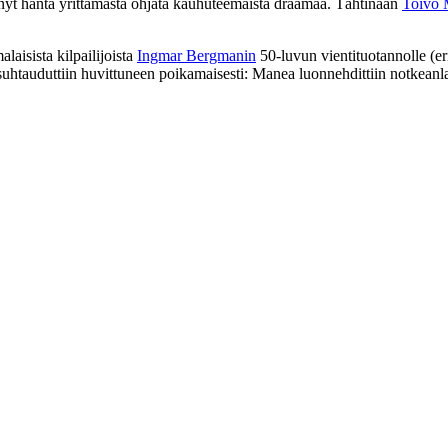
tänyt häntä yrittämästä ohjata kauhuteemaista draamaa. Tähtinään
Toivo 
laisista kilpailijoista
Ingmar Bergmanin
50‑luvun vientituotannolle (er
tauduttiin huvittuneen poikamaisesti: Manea luonnehdittiin notkeanlais