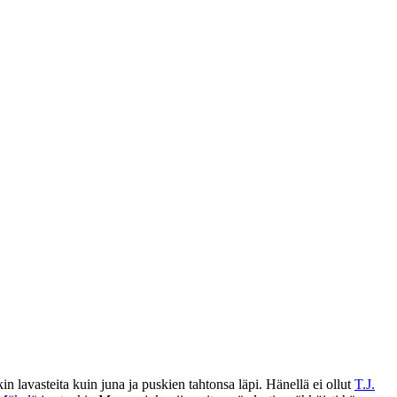
in lavasteita kuin juna ja puskien tahtonsa läpi. Hänellä ei ollut
T.J.