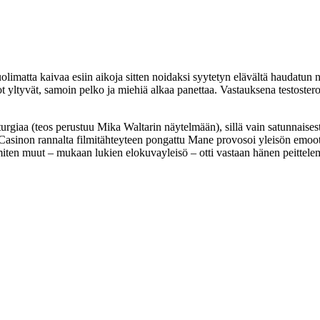
limatta kaivaa esiin aikoja sitten noidaksi syytetyn elävältä haudatun na
ot yltyvät, samoin pelko ja miehiä alkaa panettaa. Vastauksena testoste
urgiaa (teos perustuu
Mika Waltarin
näytelmään), sillä vain satunnaises
Casinon rannalta filmitähteyteen pongattu Mane provosoi yleisön emootio
miten muut – mukaan lukien elokuvayleisö – otti vastaan hänen peittele