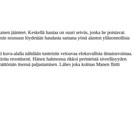
isen jäänteet. Keskellä hautaa on suuri seiväs, jonka he poistavat.
ronin nousuun löydetään haudasta samana yönä alaston yliluonnollisia
ti kuva-alalla nähdään tunteisiin vetoavaa elokuvallista ilmaisuvoimaa.
ita eroottisesti. Hänen hahmonsa rikkoi perinteistä siveellisyyden
mättömän itsensä paljastamisen. Lähes joka kolmas Manen flirtti