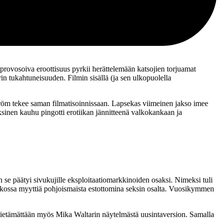
 provosoiva eroottisuus pyrkii herättelemään katsojien torjuamat
rin tukahtuneisuuden. Filmin sisällä (ja sen ulkopuolella
ström tekee saman filmatisoinnissaan. Lapsekas viimeinen jakso imee
sinen kauhu pingotti erotiikan jännitteenä valkokankaan ja
 se päätyi sivukujille eksploitaatiomarkkinoiden osaksi. Nimeksi tuli
ukossa myyttiä pohjoismaista estottomina seksin osalta. Vuosikymmen
sti tietämättään myös Mika Waltarin näytelmästä uusintaversion. Samalla