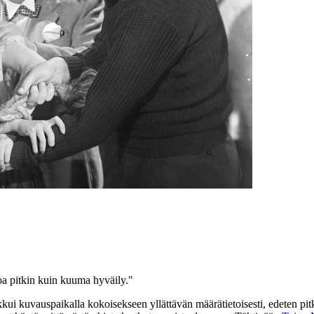
oa pitkin kuin kuuma hyväily."
kkui kuvauspaikalla kokoisekseen yllättävän määrätietoisesti, edeten pitk