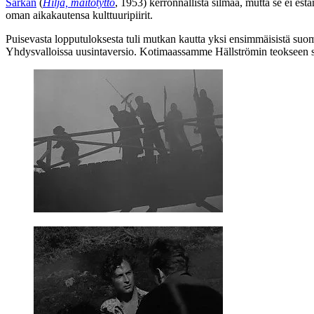
Särkän
(
Hilja, maitotyttö
, 1953) kerronnallista silmää, mutta se ei es
oman aikakautensa kulttuuripiirit.
Puisevasta lopputuloksesta tuli mutkan kautta yksi ensimmäisistä suoma
Yhdysvalloissa uusintaversio. Kotimaassamme Hällströmin teokseen suh