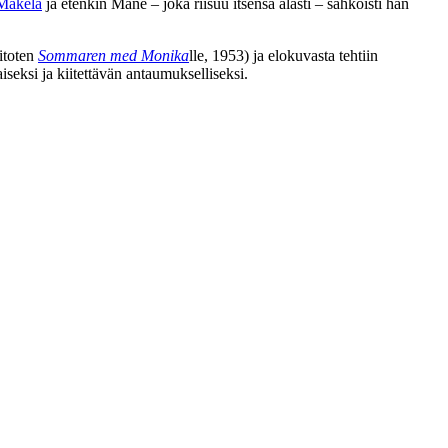
Mäkelä
ja etenkin Mane – joka riisuu itsensä alasti – sähköisti hän
itoten
Sommaren med Monika
lle, 1953) ja elokuvasta tehtiin
eksi ja kiitettävän antaumukselliseksi.