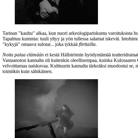
Tarinan "kauhu" alkaa, kun nuori arkeologipariskunta varoituksista huo
Tapahtuu kummia: tuuli yltyy ja yön tullessa salamat iskevät. Intohim
"kykyjä" omaava sulotar... joka tykkää
flirttailla
.
Noita palaa elämään
ei kestä Hällströmin hyödyntämää teatteridramat
Vastaanoton kannalta oli kuitenkin oleellisempaa, kuinka Kulosaaren 
velvoittamaa naiskuvaa. Kulttuurin kannalta tärkeäksi muodostui se, 
toimiikin kuin sähikäinen.