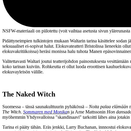
NSFW-materiaali on piilotettu (voit vaihtaa asetusta sivun ylä­reunasta
Pidättyneimpien tulkintojen mukaan Waltarin tarina käsittelee sodan jä
seksuaaliset ei‑sopivat halut. Elokuvateatteri Bristolissa lieneekin ol
elokuvakritiikoissa) heräsi monissa halu tuhota Manen epäsovinnaine
Valitettavasti Waltari joutui teatterijohdon painostuksesta vesittämä
koko tarinan kuiviin. Rohkeutta ei ollut luoda eroottisen kauhueloku
elokuvayleisön välille.
The Naked Witch
Suomessa – tässä saunakulttuurin pyhäkössä –
Noita palaa elämään
n
The Witch
.
Sommaren med Monika
n ja
Arne Mattssonin
Hon dansad
myöhemmin Yhdysvalloissa "skandinaavi" tarkoitti lähes aina jotakin
Tarina ei pääty tähän. Eräs jenkki,
Larry Buchanan
, innnostui elokuva