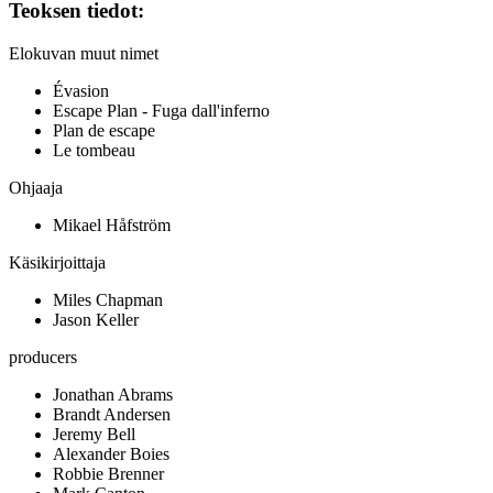
Teoksen tiedot:
Elokuvan muut nimet
Évasion
Escape Plan - Fuga dall'inferno
Plan de escape
Le tombeau
Ohjaaja
Mikael Håfström
Käsikirjoittaja
Miles Chapman
Jason Keller
producers
Jonathan Abrams
Brandt Andersen
Jeremy Bell
Alexander Boies
Robbie Brenner