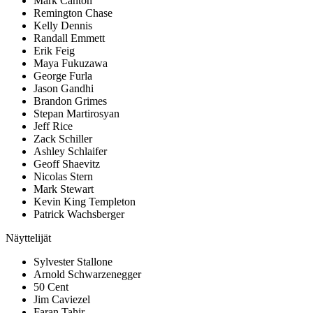
Mark Canton
Remington Chase
Kelly Dennis
Randall Emmett
Erik Feig
Maya Fukuzawa
George Furla
Jason Gandhi
Brandon Grimes
Stepan Martirosyan
Jeff Rice
Zack Schiller
Ashley Schlaifer
Geoff Shaevitz
Nicolas Stern
Mark Stewart
Kevin King Templeton
Patrick Wachsberger
Näyttelijät
Sylvester Stallone
Arnold Schwarzenegger
50 Cent
Jim Caviezel
Faran Tahir