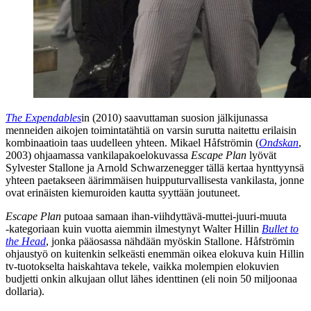
The Expendables
in (2010) saavuttaman suosion jälkijunassa
menneiden aikojen toimintatähtiä on varsin surutta naitettu erilaisin
kombinaatioin taas uudelleen yhteen.
Mikael Håfströmin
(
Ondskan
,
2003) ohjaamassa vankilapakoelokuvassa
Escape Plan
lyövät
Sylvester Stallone
ja
Arnold Schwarzenegger
tällä kertaa hynttyynsä
yhteen paetakseen äärimmäisen huipputurvallisesta vankilasta, jonne
ovat erinäisten kiemuroiden kautta syyttään joutuneet.
Escape Plan
putoaa samaan ihan-viihdyttävä-muttei-juuri-muuta
‑kategoriaan kuin vuotta aiemmin ilmestynyt
Walter Hillin
Bullet to
the Head
, jonka pääosassa nähdään myöskin Stallone. Håfströmin
ohjaustyö on kuitenkin selkeästi enemmän oikea elokuva kuin Hillin
tv‑tuotokselta haiskahtava tekele, vaikka molempien elokuvien
budjetti onkin alkujaan ollut lähes identtinen (eli noin 50 miljoonaa
dollaria).