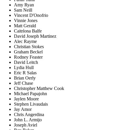
Amy Ryan
Sam Neill
Vincent D'Onofrio
Vinnie Jones
Matt Gerald
Caitríona Balfe
David Joseph Martinez
Alec Rayme
Christian Stokes
Graham Beckel
Rodney Feaster
David Leitch
Lydia Hull
Eric R Salas
Brian Oerly
Jeff Chase
Christopher Matthew Cook
Michael Papajohn
Jaylen Moore
Stephen Livaudais
Jay Amor
Chris Angerdina
John L. Armijo
Joseph Aviel