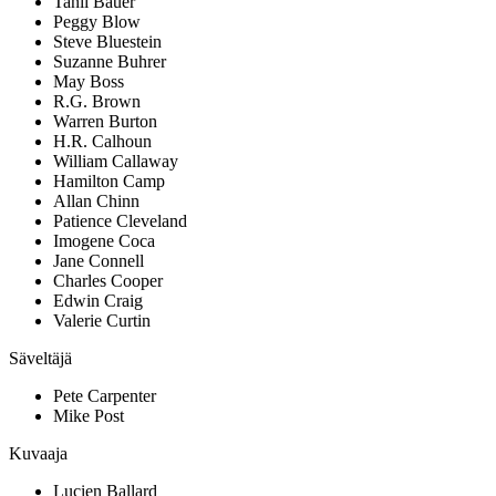
Tanii Bauer
Peggy Blow
Steve Bluestein
Suzanne Buhrer
May Boss
R.G. Brown
Warren Burton
H.R. Calhoun
William Callaway
Hamilton Camp
Allan Chinn
Patience Cleveland
Imogene Coca
Jane Connell
Charles Cooper
Edwin Craig
Valerie Curtin
Säveltäjä
Pete Carpenter
Mike Post
Kuvaaja
Lucien Ballard