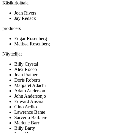
Käsikirjoittaja
Joan Rivers
Jay Redack
producers
Edgar Rosenberg
Melissa Rosenberg
Näyttelijät
Billy Crystal
Alex Rocco
Joan Prather
Doris Roberts
Margaret Adachi
Adam Anderson
John Andersonjo
Edward Ansara
Gino Ardito
Lawrence Bame
Sarverio Barbiere
Marlene Barr
Billy Barty