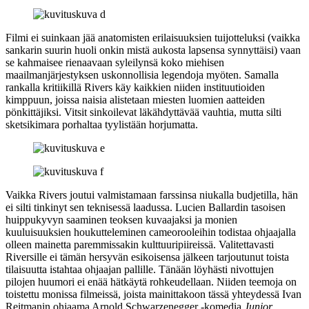
Filmi ei suinkaan jää anatomisten erilaisuuksien tuijotteluksi (vaikka
sankarin suurin huoli onkin mistä aukosta lapsensa synnyttäisi) vaan
se kahmaisee rienaavaan syleilynsä koko miehisen
maailmanjärjestyksen uskonnollisia legendoja myöten. Samalla
rankalla kritiikillä Rivers käy kaikkien niiden instituutioiden
kimppuun, joissa naisia alistetaan miesten luomien aatteiden
pönkittäjiksi. Vitsit sinkoilevat läkähdyttävää vauhtia, mutta silti
sketsikimara porhaltaa tyylistään horjumatta.
Vaikka Rivers joutui valmistamaan farssinsa niukalla budjetilla, hän
ei silti tinkinyt sen teknisessä laadussa.
Lucien Ballardin
tasoisen
huippukyvyn saaminen teoksen kuvaajaksi ja monien
kuuluisuuksien houkutteleminen cameorooleihin todistaa ohjaajalla
olleen mainetta paremmissakin kulttuuripiireissä. Valitettavasti
Riversille ei tämän hersyvän esikoisensa jälkeen tarjoutunut toista
tilaisuutta istahtaa ohjaajan pallille. Tänään löyhästi nivottujen
pilojen huumori ei enää hätkäytä rohkeudellaan. Niiden teemoja on
toistettu monissa filmeissä, joista mainittakoon tässä yhteydessä
Ivan
Reitmanin
ohjaama
Arnold Schwarzenegger
‑komedia
Junior