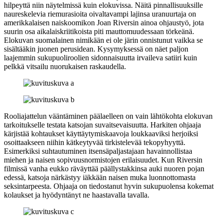
hilpeyttä niin näytelmissä kuin elokuvissa. Näitä pinnallisuuksille
naureskelevia riemurasioita oivaltavampi lajinsa uranuurtaja on
amerikkalaisen naiskoomikon
Joan Riversin
ainoa ohjaustyö, jota
suurin osa aikalaiskriitikoista piti mauttomuudessaan törkeänä.
Elokuvan suomalainen nimikään ei ole järin onnistunut vaikka se
sisältääkin juonen perusidean. Kysymyksessä on näet paljon
laajemmin sukupuoliroolien sidonnaisuutta irvaileva satiiri kuin
pelkkä vitsailu nuorukaisen raskaudella.
Rooliajattelun vääntäminen päälaelleen on vain lähtökohta elokuvan
tarkoitukselle testata katsojan suvaitsevaisuutta. Harkiten ohjaaja
kärjistää kohtaukset käyttäytymiskaavoja loukkaaviksi herjoiksi
osoittaakseen niihin kätkeytyvää tirkistelevää tekopyhyyttä.
Esimerkiksi suhtautuminen itsensäpaljastajaan havainnollistaa
miehen ja naisen sopivuusnormistojen erilaisuudet. Kun Riversin
filmissä vanha eukko räväyttää päällystakkinsa auki nuoren pojan
edessä, katsoja närkästyy iäkkään naisen muka luonnottomasta
seksintarpeesta. Ohjaaja on tiedostanut hyvin sukupuolensa kokemat
kolaukset ja hyödyntänyt ne haastavalla tavalla.