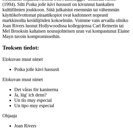
(1994). Silti
Poika jolle kävi hassusti
on kivunnut hankalien
kulttifilmien joukkoon. Siitä julkaistut enemmän tai vähemmän
käyttökelvottomat piraattikopiot ovat kadonneet nopeasti
markkinoilta keräilijöiden kokoelmiin. Voimme vain arvailla olisiko
Joan Rivers luonut Hollywoodissa kollegojensa
Carl Reinerin
tai
Mel Brooksin
kaltaisen nousujohteisen uran vai kompastunut
Elaine
Mayn
tavoin kompromisseihin.
Teoksen tiedot:
Elokuvan muut nimet
Poika jolle kävi hassusti
Elokuvan muut nimet
Det våras för kaninerna
Ja, lüg' ich denn?
Un tío muy especial
Un tipo muy especial
Ohjaaja
Joan Rivers