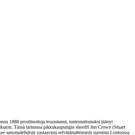
onna 1888 prostituoituja teurastanut, tuntemattomaksi jäänyt
olkuton. Tässä tarinassa pikkukaupungin sheriffi Jim Crown (
Stuart
kee sanomalehdistä vastaavista selvittämättömistä surmista Lontoossa