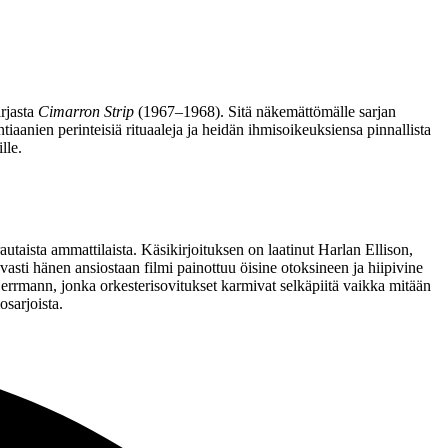
arjasta
Cimarron Strip
(1967–1968). Sitä näkemättömälle sarjan
aanien perinteisiä rituaaleja ja heidän ihmisoikeuksiensa pinnallista
lle.
rautaista ammattilaista. Käsikirjoituksen on laatinut
Harlan Ellison
,
sti hänen ansiostaan filmi painottuu öisine otoksineen ja hiipivine
Herrmann
, jonka orkesterisovitukset karmivat selkäpiitä vaikka mitään
osarjoista.