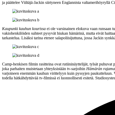
ja päättelee Viiltäjä-Jackin siirtyneen Englannista valtamerihöyryllä 
Kaupunki kauhun kourissa
ei ole varsinainen elokuva vaan runsaan tun
vakiohenkilöiden suhteet pysyvät hiukan hämärinä, mutta eivät haittaa
tarkastelua. Lisäksi tarina etenee salapoliisijuttuna, jossa Jackin synk
Camp-henkisen filmin rasitteina ovat rutiininäyttelijät, tylsät puhuvat 
joka parhaiten muistetaan yhteyksistään tv‑sarjoihin
Hämärän rajamai
varjoineen enemmän kauhun virittelyyn kuin pyssyjen paukutteluun. V
todella hätkähdyttävää tv‑filmissä ei luonnollisesti esitetä. Studiosys