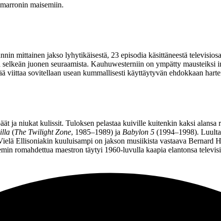
Cimarronin maisemiin.
nin mittainen jakso lyhytikäisestä, 23 episodia käsittäneestä televisios
 selkeän juonen seuraamista. Kauhuwesterniin on ympätty mausteiksi inti
kää viittaa sovitellaan usean kummallisesti käyttäytyvän ehdokkaan hartei
päät ja niukat kulissit. Tuloksen pelastaa kuiville kuitenkin kaksi alansa 
lla
(
The Twilight Zone
, 1985–1989) ja
Babylon 5
(1994–1998). Luultava
ielä Ellisoniakin kuuluisampi on jakson musiikista vastaava
Bernard 
teemin romahdettua maestron täytyi 1960‑luvulla kaapia elantonsa televisi