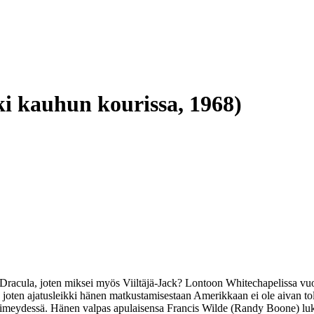
i kauhun kourissa, 1968)
ivi Dracula, joten miksei myös Viiltäjä-Jack? Lontoon Whitechapelissa vu
n, joten ajatusleikki hänen matkustamisestaan Amerikkaan ei ole aivan t
pimeydessä. Hänen valpas apulaisensa Francis Wilde (
Randy Boone
) lu