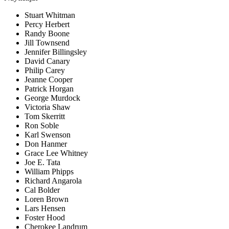
Stuart Whitman
Percy Herbert
Randy Boone
Jill Townsend
Jennifer Billingsley
David Canary
Philip Carey
Jeanne Cooper
Patrick Horgan
George Murdock
Victoria Shaw
Tom Skerritt
Ron Soble
Karl Swenson
Don Hanmer
Grace Lee Whitney
Joe E. Tata
William Phipps
Richard Angarola
Cal Bolder
Loren Brown
Lars Hensen
Foster Hood
Cherokee Landrum