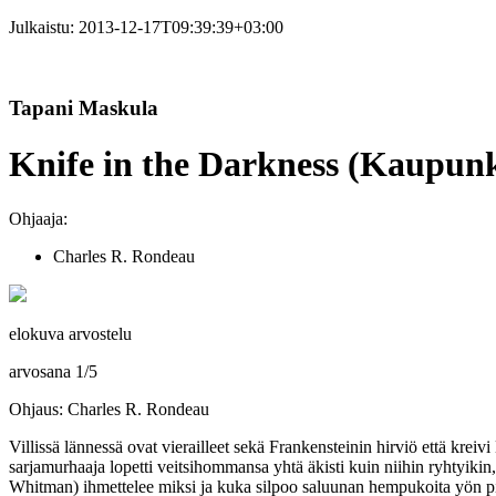
Julkaistu:
2013-12-17T09:39:39+03:00
Tapani Maskula
Knife in the Darkness (Kaupunk
Ohjaaja:
Charles R. Rondeau
elokuva arvostelu
arvosana
1
/
5
Ohjaus: Charles R. Rondeau
Villissä lännessä ovat vierailleet sekä Frankensteinin hirviö että kre
sarjamurhaaja lopetti veitsihommansa yhtä äkisti kuin niihin ryhtyiki
Whitman
) ihmettelee miksi ja kuka silpoo saluunan hempukoita yön 