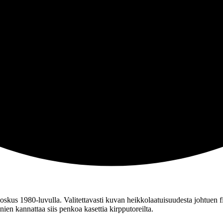
kus 1980‑luvulla. Valitettavasti kuvan heikkolaatuisuudesta johtuen fil
anien kannattaa siis penkoa kasettia kirpputoreilta.