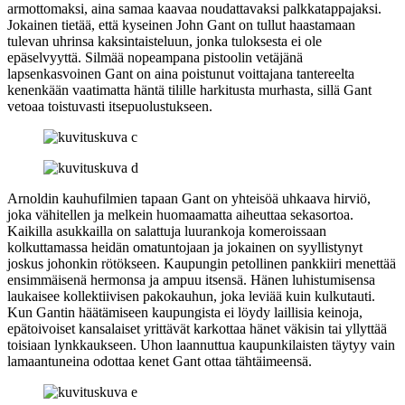
armottomaksi, aina samaa kaavaa noudattavaksi palkkatappajaksi.
Jokainen tietää, että kyseinen John Gant on tullut haastamaan
tulevan uhrinsa kaksintaisteluun, jonka tuloksesta ei ole
epäselvyyttä. Silmää nopeampana pistoolin vetäjänä
lapsenkasvoinen Gant on aina poistunut voittajana tantereelta
kenenkään vaatimatta häntä tilille harkitusta murhasta, sillä Gant
vetoaa toistuvasti itsepuolustukseen.
Arnoldin kauhufilmien tapaan Gant on yhteisöä uhkaava hirviö,
joka vähitellen ja melkein huomaamatta aiheuttaa sekasortoa.
Kaikilla asukkailla on salattuja luurankoja komeroissaan
kolkuttamassa heidän omatuntojaan ja jokainen on syyllistynyt
joskus johonkin rötökseen. Kaupungin petollinen pankkiiri menettää
ensimmäisenä hermonsa ja ampuu itsensä. Hänen luhistumisensa
laukaisee kollektiivisen pakokauhun, joka leviää kuin kulkutauti.
Kun Gantin häätämiseen kaupungista ei löydy laillisia keinoja,
epätoivoiset kansalaiset yrittävät karkottaa hänet väkisin tai yllyttää
toisiaan lynkkaukseen. Uhon laannuttua kaupunkilaisten täytyy vain
lamaantuneina odottaa kenet Gant ottaa tähtäimeensä.