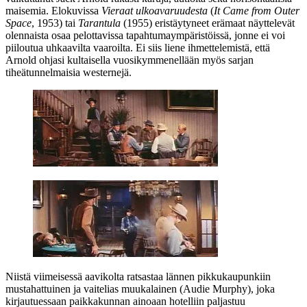
maisemia. Elokuvissa
Vieraat ulkoavaruudesta
(
It Came from Outer
Space
, 1953) tai
Tarantula
(1955) eristäytyneet erämaat näyttelevät
olennaista osaa pelottavissa tapahtumaympäristöissä, jonne ei voi
piiloutua uhkaavilta vaaroilta. Ei siis liene ihmettelemistä, että
Arnold ohjasi kultaisella vuosikymmenellään myös sarjan
tiheätunnelmaisia westernejä.
Niistä viimeisessä aavikolta ratsastaa lännen pikkukaupunkiin
mustahattuinen ja vaitelias muukalainen (
Audie Murphy
), joka
kirjautuessaan paikkakunnan ainoaan hotelliin paljastuu