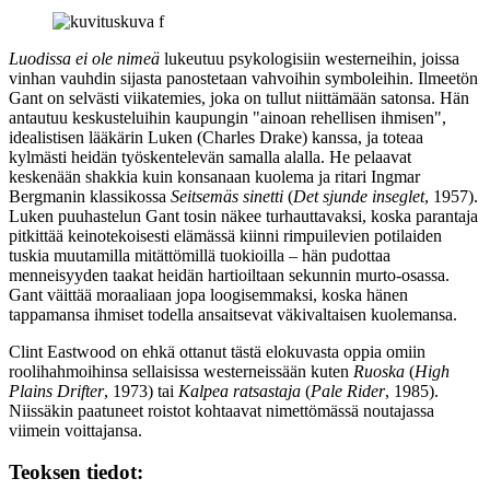
Luodissa ei ole nimeä
lukeutuu psykologisiin westerneihin, joissa
vinhan vauhdin sijasta panostetaan vahvoihin symboleihin. Ilmeetön
Gant on selvästi viikatemies, joka on tullut niittämään satonsa. Hän
antautuu keskusteluihin kaupungin "ainoan rehellisen ihmisen",
idealistisen lääkärin Luken (
Charles Drake
) kanssa, ja toteaa
kylmästi heidän työskentelevän samalla alalla. He pelaavat
keskenään shakkia kuin konsanaan kuolema ja ritari
Ingmar
Bergmanin
klassikossa
Seitsemäs sinetti
(
Det sjunde inseglet
, 1957).
Luken puuhastelun Gant tosin näkee turhauttavaksi, koska parantaja
pitkittää keinotekoisesti elämässä kiinni rimpuilevien potilaiden
tuskia muutamilla mitättömillä tuokioilla – hän pudottaa
menneisyyden taakat heidän hartioiltaan sekunnin murto-osassa.
Gant väittää moraaliaan jopa loogisemmaksi, koska hänen
tappamansa ihmiset todella ansaitsevat väkivaltaisen kuolemansa.
Clint Eastwood
on ehkä ottanut tästä elokuvasta oppia omiin
roolihahmoihinsa sellaisissa westerneissään kuten
Ruoska
(
High
Plains Drifter
, 1973) tai
Kalpea ratsastaja
(
Pale Rider
, 1985).
Niissäkin paatuneet roistot kohtaavat nimettömässä noutajassa
viimein voittajansa.
Teoksen tiedot: