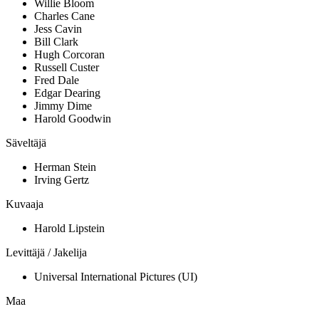
Willie Bloom
Charles Cane
Jess Cavin
Bill Clark
Hugh Corcoran
Russell Custer
Fred Dale
Edgar Dearing
Jimmy Dime
Harold Goodwin
Säveltäjä
Herman Stein
Irving Gertz
Kuvaaja
Harold Lipstein
Levittäjä / Jakelija
Universal International Pictures (UI)
Maa