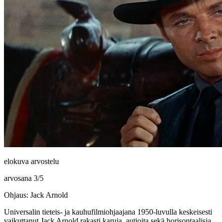
elokuva arvostelu
arvosana
3
/
5
Ohjaus: Jack Arnold
Universalin tieteis‑ ja kauhufilmiohjaajana 1950‑luvulla keskeisesti
vaikuttanut
Jack Arnold
rakasti karuja, autioita sekä horisontaalisia