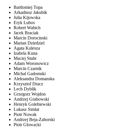
Bartlomiej Topa
Arkadiusz Jakubik
Julia Kijowska
Eryk Lubos
Robert Wabich
Jacek Braciak
Marcin Dorocinski
Marian Dziedziel
Agata Kulesza
Izabela Kuna
Maciej Stuhr
Adam Woronowicz
Marcin Czarnik
Michal Gadomski
Aleksandra Domanska
Krzysztof Dracz
Lech Dyblik
Grzegorz Wojdon
Andrzej Grabowski
Henryk Golebiewski
Lukasz Simlat
Piotr Nowak
Andrzej Beja-Zaborski
Piotr Glowacki