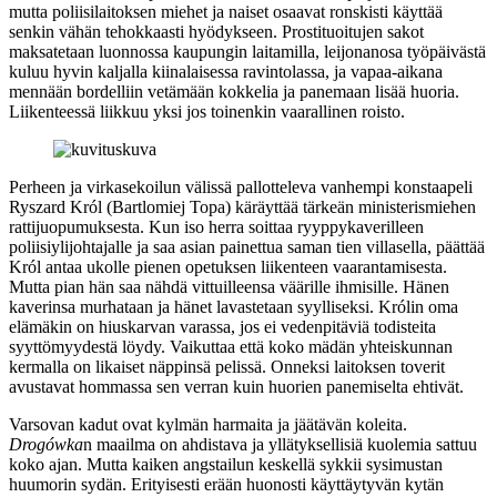
mutta poliisilaitoksen miehet ja naiset osaavat ronskisti käyttää
senkin vähän tehokkaasti hyödykseen. Prostituoitujen sakot
maksatetaan luonnossa kaupungin laitamilla, leijonanosa työpäivästä
kuluu hyvin kaljalla kiinalaisessa ravintolassa, ja vapaa-aikana
mennään bordelliin vetämään kokkelia ja panemaan lisää huoria.
Liikenteessä liikkuu yksi jos toinenkin vaarallinen roisto.
Perheen ja virkasekoilun välissä pallotteleva vanhempi konstaapeli
Ryszard Król (
Bartlomiej Topa
) käräyttää tärkeän ministerismiehen
rattijuopumuksesta. Kun iso herra soittaa ryyppykaverilleen
poliisiylijohtajalle ja saa asian painettua saman tien villasella, päättää
Król antaa ukolle pienen opetuksen liikenteen vaarantamisesta.
Mutta pian hän saa nähdä vittuilleensa väärille ihmisille. Hänen
kaverinsa murhataan ja hänet lavastetaan syylliseksi. Królin oma
elämäkin on hiuskarvan varassa, jos ei vedenpitäviä todisteita
syyttömyydestä löydy. Vaikuttaa että koko mädän yhteiskunnan
kermalla on likaiset näppinsä pelissä. Onneksi laitoksen toverit
avustavat hommassa sen verran kuin huorien panemiselta ehtivät.
Varsovan kadut ovat kylmän harmaita ja jäätävän koleita.
Drogówka
n maailma on ahdistava ja yllätyksellisiä kuolemia sattuu
koko ajan. Mutta kaiken angstailun keskellä sykkii sysimustan
huumorin sydän. Erityisesti erään huonosti käyttäytyvän kytän