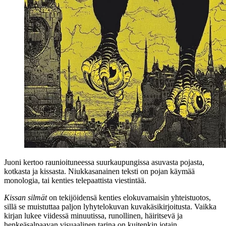
Juoni kertoo raunioituneessa suurkaupungissa asuvasta pojasta,
kotkasta ja kissasta. Niukkasanainen teksti on pojan käymää
monologia, tai kenties telepaattista viestintää.
Kissan silmät
on tekijöidensä kenties elokuvamaisin yhteistuotos,
sillä se muistuttaa paljon lyhytelokuvan kuvakäsikirjoitusta. Vaikka
kirjan lukee viidessä minuutissa, runollinen, häiritsevä ja
henkeäsalpaavan visuaalinen tarina on kuitenkin jotain