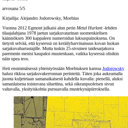
arvosana
5
/
5
Kirjailija: Alejandro Jodorowsky, Moebius
Vuonna 2012 Egmont julkaisi alun perin
Metal Hurlant
‑lehden
tilaajalahjana 1978 jaetun sarjakuvatarinan suomenkielisen
käännöksen 300 kappaleen numeroidun luksuspainoksena. On
tietysti selvää, että kyseessä on keräilyharvinaisuus kovan luokan
sarjakuvaharrastajille. Mutta tuskin 25‑sivuinen taidesarjakuva
paremmin menisi kaupaksi muutenkaan, vaikka kyseessä olisikin
näin upea teos.
Heti ensimmäisessä yhteistyössään
Moebiuksen
kanssa
Jodorowsky
halusi rikkoa sarjakuvakerronnan perinteitä. Täten joka aukeamalla
juonta kuljetetaan samanaikaisesti kahdella kuvalla: pienellä, aluksi
samanlaisena toistuvana siluettina, sekä oikeanpuoleisen sivun
valtavalla, yksityiskohtia pursuavalla mustekynäpiirroksella.