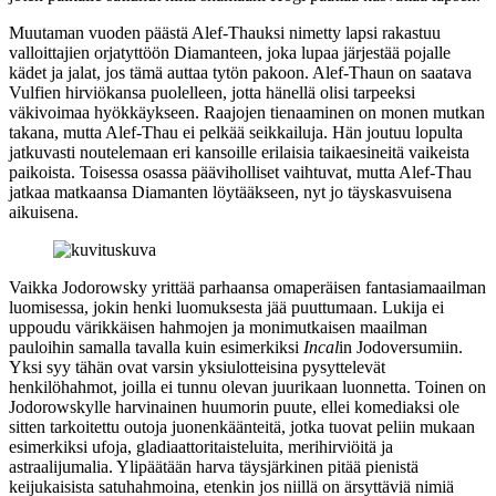
Muutaman vuoden päästä Alef-Thauksi nimetty lapsi rakastuu
valloittajien orjatyttöön Diamanteen, joka lupaa järjestää pojalle
kädet ja jalat, jos tämä auttaa tytön pakoon. Alef-Thaun on saatava
Vulfien hirviökansa puolelleen, jotta hänellä olisi tarpeeksi
väkivoimaa hyökkäykseen. Raajojen tienaaminen on monen mutkan
takana, mutta Alef-Thau ei pelkää seikkailuja. Hän joutuu lopulta
jatkuvasti noutelemaan eri kansoille erilaisia taikaesineitä vaikeista
paikoista. Toisessa osassa pääviholliset vaihtuvat, mutta Alef-Thau
jatkaa matkaansa Diamanten löytääkseen, nyt jo täyskasvuisena
aikuisena.
Vaikka Jodorowsky yrittää parhaansa omaperäisen fantasiamaailman
luomisessa, jokin henki luomuksesta jää puuttumaan. Lukija ei
uppoudu värikkäisen hahmojen ja monimutkaisen maailman
pauloihin samalla tavalla kuin esimerkiksi
Incal
in Jodoversumiin.
Yksi syy tähän ovat varsin yksiulotteisina pysyttelevät
henkilöhahmot, joilla ei tunnu olevan juurikaan luonnetta. Toinen on
Jodorowskylle harvinainen huumorin puute, ellei komediaksi ole
sitten tarkoitettu outoja juonenkäänteitä, jotka tuovat peliin mukaan
esimerkiksi ufoja, gladiaattoritaisteluita, merihirviöitä ja
astraalijumalia. Ylipäätään harva täysjärkinen pitää pienistä
keijukaisista satuhahmoina, etenkin jos niillä on ärsyttäviä nimiä