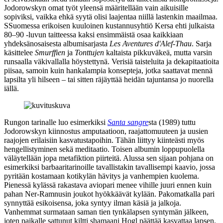
Jodorowskyn omat työt yleensä määritellään vain aikuisille
sopiviksi, vaikka ehkä syytä olisi laajentaa niillä lastenkin maailmaa.
SSuomessa erikoisen kuuloinen kustannusyhtiö Kersa ehti julkaista
80–90 ‑luvun taitteessa kaksi ensimmäistä osaa kaikkiaan
yhdeksänosaisesta albumisarjasta
Les Aventures d'Alef-Thau
. Sarja
käsittelee
Smurffien
ja
Tonttujen
kaltaista pikkuväkeä, mutta varsin
runsaalla väkivallalla höystettynä. Verisiä taisteluita ja dekapitaatioita
piisaa, samoin kuin hankalampia konsepteja, jotka saattavat mennä
lapsilta yli hilseen – tai sitten räjäyttää heidän tajuntansa jo nuorella
iällä.
Rungon tarinalle luo esimerkiksi
Santa sangre
sta (1989) tuttu
Jodorowskyn kiinnostus amputaatioon, raajattomuuteen ja uusien
raajojen erilaisiin kasvatustapoihin. Tähän liittyy kiinteästi myös
hengellistyminen sekä meditaatio. Toisen albumin loppupuolella
väläytellään jopa metafiktion piirteitä. Alussa sen sijaan pohjana on
esimerkiksi barbaaritarinoille tavallistakin tavallisempi kaavio, jossa
pyritään kostamaan kotikylän hävitys ja vanhempien kuolema.
Pienessä kylässä rakastava aviopari menee vihille juuri ennen kuin
pahan Ner‑Ramnusin joukot hyökkäävät kylään. Pakomatkalla pari
synnyttää esikoisensa, joka syntyy ilman käsiä ja jalkoja.
Vanhemmat surmataan saman tien tynkälapsen syntymän jälkeen,
joten paikalle sattunut kiltti shamaani Hogl päättää kasvattaa lapsen.