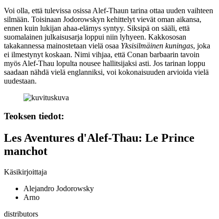
Voi olla, että tulevissa osissa Alef-Thaun tarina ottaa uuden vaihteen
silmään. Toisinaan Jodorowskyn kehittelyt vievät oman aikansa,
ennen kuin lukijan ahaa-elämys syntyy. Siksipä on sääli, että
suomalainen julkaisusarja loppui niin lyhyeen. Kakkososan
takakannessa mainostetaan vielä osaa
Yksisilmäinen kuningas
, joka
ei ilmestynyt koskaan. Nimi vihjaa, että Conan barbaarin tavoin
myös Alef-Thau lopulta nousee hallitsijaksi asti. Jos tarinan loppu
saadaan nähdä vielä englanniksi, voi kokonaisuuden arvioida vielä
uudestaan.
Teoksen tiedot:
Les Aventures d'Alef-Thau: Le Prince
manchot
Käsikirjoittaja
Alejandro Jodorowsky
Arno
distributors