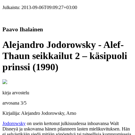
Julkaistu:
2013-09-06T09:09:27+03:00
Paavo Ihalainen
Alejandro Jodorowsky - Alef-
Thaun seikkailut 2 – käsipuoli
prinssi (1990)
kirja arvostelu
arvosana
3
/
5
Kirjailija: Alejandro Jodorowsky, Arno
Jodorowsky
on usein kertonut julkisuudessa inhoavansa
Walt
Disneyä
ja uskovansa hänen pilanneen lasten mielikuvituksen. Hän
ei selvästikään siedä mitään söpöstelyä tai taiteellisia kompromisseja.