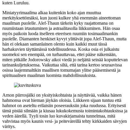
kuten Luruluu.
Miniatyyrimaailma alkaa kuitenkin koko ajan muuttua
merkityksettömäksi, kun juoni kulkee yhä enemmän aineettoman
maailman puolelle. Alef-Thaun tärkein kyky raajattomana on
ruumiistaan irtautuminen ja astraalitasolla liikkuminen. Hän osaa
myös paikoin luoda itselleen eteerisen ruumiin tosimaailmankin
puolelle. Diamanten henkiset kyvyt ylittävät jopa Alef-Thaun, mutta
hän ei olekaan samanlainen olento kuin kaikki muut tässä
harhakuvien täyttämässä todellisuudessa. Koska osia ei julkaistu
suomeksi sen enempää, on turhauttavaa, ettei pääse näkemään,
miten pitkälle Jodorowsky aikoi viedä jo neljättä seinää koputtelevan
tarinankuljetuksensa. Vaikuttaa siltä, että tarina kertoo seuraavissa
osissa laajemmaltikin maallisen tomumajan ylitse pääsemisestä ja
spirituaalisen maailman luomista mahdollisuuksista.
Arnon piirrosjälki on yksityiskohtaista ja näyttävää, vaikka hänen
hahmonsa ovat hieman jäykän oloisia. Liikkeen sijaan tuntuu että
hahmot on aseteltu erilaisiin poseerauksiin joka ruudussa. Erityisesti
tämä pistää silmään ja kiusaa lukukokemusta toimintakohtauksissa ja
veden äärellä. Tyyli tosin luo kuvakirjamaista tunnelmaa, mitä
vahvistaa myös kaunis vesi‑ ja peiteväreillä tehty kirkkaiden sävyjen
väritys.