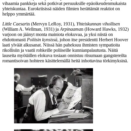
vihaamia pankkeja sekä potkivat persuuksille epäoikeudenmukaista
yhteiskuntaa. Eurokriisissä näiden filmien herättämät reaktiot on
helppo ymmärtää.
Little Caesar
in (
Mervyn LeRoy
, 1931),
Yhteiskunnan vihollisen
(
William A. Wellman
, 1931) ja
Arpinaama
n (
Howard Hawks
, 1932)
varjoon on jäänyt monta mainiota elokuvaa, ja yksi niistä on
ehdottomasti
Poliisin kynsissä
, johon itse presidentti
Herbert Hoover
laati ylväät alkusanat. Niissä hän paheksuu ihmisten sympatioita
rikollisiin ja vaatii rohkeille poliiseille kunnianpalautusta. Näitä
lauseita myötäillen elokuva tosiaan onnistuu riisumaan gangstereilta
romantisoivan hohteen käsittelemällä heitä inhottavina törkimyksinä.