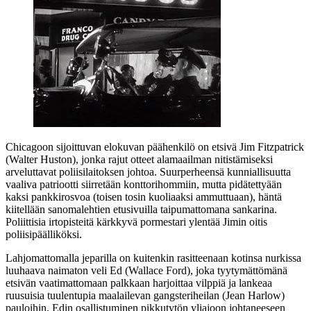
Chicagoon sijoittuvan elokuvan päähenkilö on etsivä Jim Fitzpatrick
(
Walter Huston
), jonka rajut otteet alamaailman nitistämiseksi
arveluttavat poliisilaitoksen johtoa. Suurperheensä kunniallisuutta
vaaliva patriootti siirretään konttorihommiin, mutta pidätettyään
kaksi pankkirosvoa (toisen tosin kuoliaaksi ammuttuaan), häntä
kiitellään sanomalehtien etusivuilla taipumattomana sankarina.
Poliittisia irtopisteitä kärkkyvä pormestari ylentää Jimin oitis
poliisipäälliköksi.
Lahjomattomalla jeparilla on kuitenkin rasitteenaan kotinsa nurkissa
luuhaava naimaton veli Ed (
Wallace Ford
), joka tyytymättömänä
etsivän vaatimattomaan palkkaan harjoittaa vilppiä ja lankeaa
ruusuisia tuulentupia maalailevan gangsteriheilan (
Jean Harlow
)
pauloihin. Edin osallistuminen pikkutytön yliajoon johtaneeseen