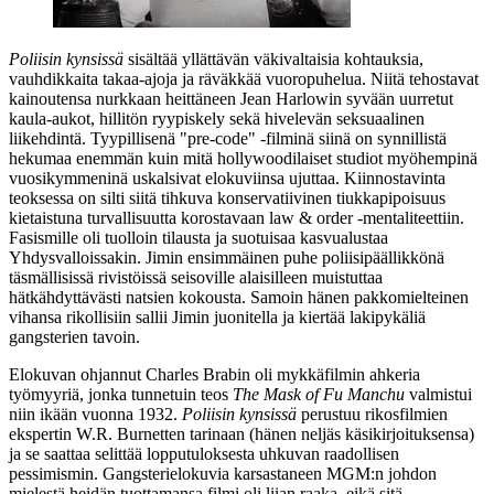
Poliisin kynsissä
sisältää yllättävän väkivaltaisia kohtauksia,
vauhdikkaita takaa-ajoja ja räväkkää vuoropuhelua. Niitä tehostavat
kainoutensa nurkkaan heittäneen Jean Harlowin syvään uurretut
kaula-aukot, hillitön ryypiskely sekä hivelevän seksuaalinen
liikehdintä. Tyypillisenä "pre‑code" ‑filminä siinä on synnillistä
hekumaa enemmän kuin mitä hollywoodilaiset studiot myöhempinä
vuosikymmeninä uskalsivat elokuviinsa ujuttaa. Kiinnostavinta
teoksessa on silti siitä tihkuva konservatiivinen tiukkapipoisuus
kietaistuna turvallisuutta korostavaan law & order ‑mentaliteettiin.
Fasismille oli tuolloin tilausta ja suotuisaa kasvualustaa
Yhdysvalloissakin. Jimin ensimmäinen puhe poliisipäällikkönä
täsmällisissä rivistöissä seisoville alaisilleen muistuttaa
hätkähdyttävästi natsien kokousta. Samoin hänen pakkomielteinen
vihansa rikollisiin sallii Jimin juonitella ja kiertää lakipykäliä
gangsterien tavoin.
Elokuvan ohjannut
Charles Brabin
oli mykkäfilmin ahkeria
työmyyriä, jonka tunnetuin teos
The Mask of Fu Manchu
valmistui
niin ikään vuonna 1932.
Poliisin kynsissä
perustuu rikosfilmien
ekspertin
W.R. Burnetten
tarinaan (hänen neljäs käsikirjoituksensa)
ja se saattaa selittää lopputuloksesta uhkuvan raadollisen
pessimismin. Gangsterielokuvia karsastaneen MGM:n johdon
mielestä heidän tuottamansa filmi oli liian raaka, eikä sitä