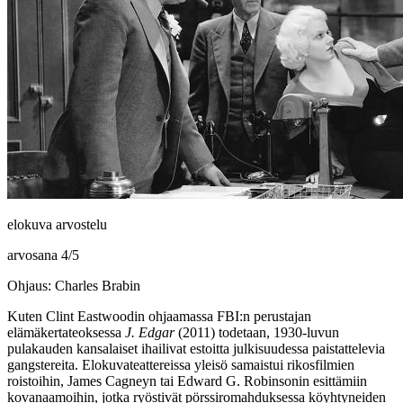
elokuva arvostelu
arvosana
4
/
5
Ohjaus: Charles Brabin
Kuten
Clint Eastwoodin
ohjaamassa FBI:n perustajan
elämäkertateoksessa
J. Edgar
(2011) todetaan, 1930‑luvun
pulakauden kansalaiset ihailivat estoitta julkisuudessa paistattelevia
gangstereita. Elokuvateattereissa yleisö samaistui rikosfilmien
roistoihin,
James Cagneyn
tai
Edward G. Robinsonin
esittämiin
kovanaamoihin, jotka ryöstivät pörssiromahduksessa köyhtyneiden