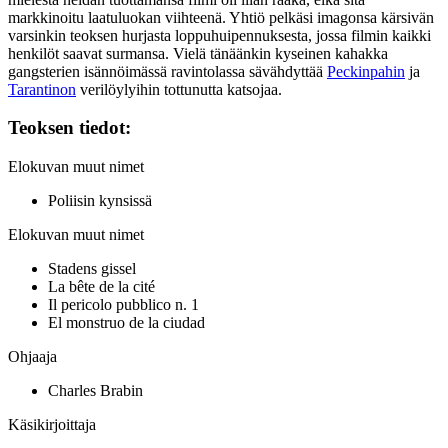
markkinoitu laatuluokan viihteenä. Yhtiö pelkäsi imagonsa kärsivän
varsinkin teoksen hurjasta loppuhuipennuksesta, jossa filmin kaikki
henkilöt saavat surmansa. Vielä tänäänkin kyseinen kahakka
gangsterien isännöimässä ravintolassa sävähdyttää
Peckinpahin
ja
Tarantinon
verilöylyihin tottunutta katsojaa.
Teoksen tiedot:
Elokuvan muut nimet
Poliisin kynsissä
Elokuvan muut nimet
Stadens gissel
La bête de la cité
Il pericolo pubblico n. 1
El monstruo de la ciudad
Ohjaaja
Charles Brabin
Käsikirjoittaja