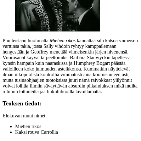
Puutteistaan huolimatta
Miehen rikos
kannattaa silti katsoa viimeisen
varttinsa takia, jossa Sally vihdoin ryhtyy kamppailemaan
hengestään ja Geoffrey menettää viimeisenkin järjen hivenensä.
Vuorosanat käyvät tarpeettomiksi Barbara Stanwyckin tapellessa
kynsin hampain kuin naaraskissa ja Humphrey Bogart päästää
valloilleen koko julmuuden asteikkonsa. Kummatkin näyttelevät
ilman ulkopuolista kontrollia vimmatusti aina koomisuuteen asti,
mutta tusinaohjaajien tuotoksissa juuri nämä raivokkaat ylilyönnit
voivat loihtia filmiin säväyttävän absurdin pilkahduksen mikä muilta
rutiiniin tottuneilta jää liukuhihnoilla tavoittamatta.
Teoksen tiedot:
Elokuvan muut nimet
Miehen rikos
Kaksi rouva Carrollia