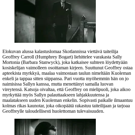
Elokuvan alussa kalastuslomaa Skotlannissa viettävä taiteilija
Geoffrey Carroll (Humphrey Bogart) liehittelee varakasta Sally
Mortonia (Barbara Stanwyck), joka katkaisee suhteen löydettyään
kosiskelijan vaimolleen osoittaman kirjeen. Suuttunut Geoffrey ostaa
apteekista myrkkyä, maalaa vaimostaan taulun nimeltään Kuoleman
enkeli ja tappaa sitten siippansa. Pari vuotta myöhemmin hän on jo
naimisissa Sallyn kanssa, mutta menettänyt samalla luovan
vireytensä. Katsoja oivaltaa, että Geoffrey on mielipuoli, joka aikoo
myrkyttää myös Sallyn palauttaakseen lahjakkuutensa ja
maalatakseen uuden Kuoleman enkelin. Sopivasti paikalle ilmaantuu
kolmas rikas kaunotar, joka oikopäätä rakastuu taiteilijaan ja tarjoaa
Geoffreylle taloudellisesti huolettoman tulevaisuuden.