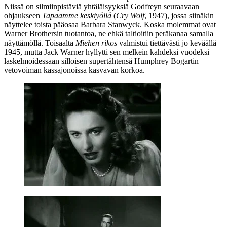
Niissä on silmiinpistäviä yhtäläisyyksiä
Godfreyn
seuraavaan
ohjaukseen
Tapaamme keskiyöllä
(
Cry Wolf
, 1947), jossa siinäkin
näyttelee toista pääosaa
Barbara Stanwyck
. Koska molemmat ovat
Warner Brothersin tuotantoa, ne ehkä taltioitiin peräkanaa samalla
näyttämöllä. Toisaalta
Miehen rikos
valmistui tiettävästi jo keväällä
1945, mutta
Jack Warner
hyllytti sen melkein kahdeksi vuodeksi
laskelmoidessaan silloisen supertähtensä
Humphrey Bogartin
vetovoiman kassajonoissa kasvavan korkoa.