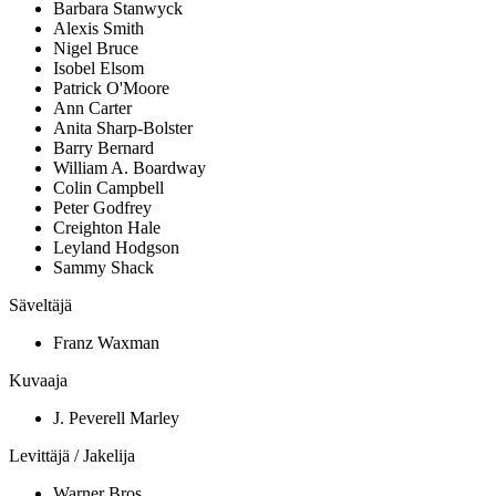
Barbara Stanwyck
Alexis Smith
Nigel Bruce
Isobel Elsom
Patrick O'Moore
Ann Carter
Anita Sharp-Bolster
Barry Bernard
William A. Boardway
Colin Campbell
Peter Godfrey
Creighton Hale
Leyland Hodgson
Sammy Shack
Säveltäjä
Franz Waxman
Kuvaaja
J. Peverell Marley
Levittäjä / Jakelija
Warner Bros.