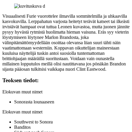
Visuaalisesti Furie vuorottelee ilmavilla sommitelmilla ja uhkaavilla
kasvokuvilla. Lerppahatun varjosta heitetyt terävät katseet tai ilkeästi
irvistävät hampaat ovat tuttua Leonen kuvastoa, mutta juonen jännite
pysyy hyvästä rytmistä huolimatta hieman vaisuna. Eräs syy vieterin
löystymiseen löytynee Marlon Brandosta, joka
välinpitämättömyydellään osoittaa olevansa liian suuri tähti näin
vaatimattomaan westerniin. Koppavan oikuttelijan maineestaan
kuuluisa näyttelijä tuskin antoi suosiolla tuntemattoman
brittiohjaajan määräillä suoritustaan. Voidaan vain ounastella
millainen lopputulos meillä olisi nautittavana jos pönäkän Brandon
sijasta pääosan tulkitsisi vaikkapa nuori
Clint Eastwood
.
Teoksen tiedot:
Elokuvan muut nimet
Sonorasta lounaaseen
Elokuvan muut nimet
Southwest to Sonora
Banditos