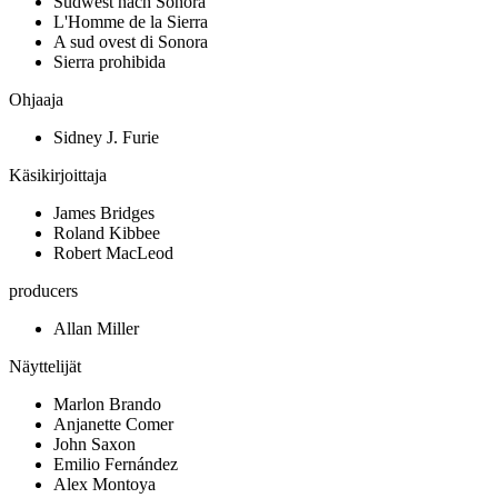
Südwest nach Sonora
L'Homme de la Sierra
A sud ovest di Sonora
Sierra prohibida
Ohjaaja
Sidney J. Furie
Käsikirjoittaja
James Bridges
Roland Kibbee
Robert MacLeod
producers
Allan Miller
Näyttelijät
Marlon Brando
Anjanette Comer
John Saxon
Emilio Fernández
Alex Montoya