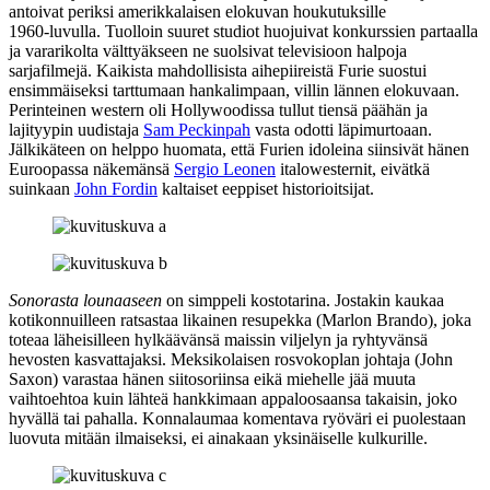
antoivat periksi amerikkalaisen elokuvan houkutuksille
1960‑luvulla. Tuolloin suuret studiot huojuivat konkurssien partaalla
ja vararikolta välttyäkseen ne suolsivat televisioon halpoja
sarjafilmejä. Kaikista mahdollisista aihepiireistä Furie suostui
ensimmäiseksi tarttumaan hankalimpaan, villin lännen elokuvaan.
Perinteinen western oli Hollywoodissa tullut tiensä päähän ja
lajityypin uudistaja
Sam Peckinpah
vasta odotti läpimurtoaan.
Jälkikäteen on helppo huomata, että Furien idoleina siinsivät hänen
Euroopassa näkemänsä
Sergio Leonen
italowesternit, eivätkä
suinkaan
John Fordin
kaltaiset eeppiset historioitsijat.
Sonorasta lounaaseen
on simppeli kostotarina. Jostakin kaukaa
kotikonnuilleen ratsastaa likainen resupekka (
Marlon Brando
), joka
toteaa läheisilleen hylkäävänsä maissin viljelyn ja ryhtyvänsä
hevosten kasvattajaksi. Meksikolaisen rosvokoplan johtaja (
John
Saxon
) varastaa hänen siitosoriinsa eikä miehelle jää muuta
vaihtoehtoa kuin lähteä hankkimaan appaloosaansa takaisin, joko
hyvällä tai pahalla. Konnalaumaa komentava ryöväri ei puolestaan
luovuta mitään ilmaiseksi, ei ainakaan yksinäiselle kulkurille.