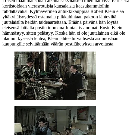
Toisen maailmansodan aikana saksalaisten miehittämässä Pariisissa
kortistoidaan vierasrotuisia kansalaisia kaasukammioihin
rahdattavaksi. Kylmäverinen antiikkikauppias Robert Klein elää
yltäkylläisyydessä ostamalla pilkkahintaan pakoon lähteviltä
juutalaisilta heidän taideaarteitaan. Eräänä päivänä hän löytää
eteisensä lattialta postin tuomana Juutalaissanomat. Ensin Klein
hämmästyy, sitten pelästyy. Koska hän ei ole juutalainen eikä ole
tilannut kyseistä lehteä, Klein lähtee turvallisesta asunnostaan
kaupungille selvittämään väärän postilähetyksen arvoitusta.