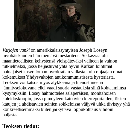
Varjojen vanki
on amerikkalaissyntyisen
Joseph Loseyn
myöhäiskauden hämmentävä mestariteos. Se kasvaa ohi
maantieteellisten kehystensä yleispäteväksi valheen ja vainon
tutkielmaksi, jossa heijastuvat yhtä hyvin
Kafkan
loihtimat
painajaiset kasvottoman byrokratian vallasta kuin ohjaajan omat
kokemukset Yhdysvaltojen antikommunistisesta hysteriasta.
Teoksen voi katsoa myös älykkäänä ja hienostuneena
jännityselokuvana ellei vaadi suoria vastauksia siinä kohtaamiinsa
kysymyksiin. Losey hahmottelee salaperäisen, monitahoisen
kaleidoskoopin, jossa pimeyteen katoavien kierreportaiden, öisten
katujen ja ahdistavien seinien sokkeloissa väijyvä uhka tiivistyy yhä
konkreettisemmaksi kuten järkyttävä loppukohtaus vihdoin
paljastaa.
Teoksen tiedot: