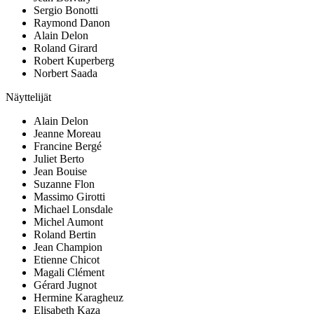
Sergio Bonotti
Raymond Danon
Alain Delon
Roland Girard
Robert Kuperberg
Norbert Saada
Näyttelijät
Alain Delon
Jeanne Moreau
Francine Bergé
Juliet Berto
Jean Bouise
Suzanne Flon
Massimo Girotti
Michael Lonsdale
Michel Aumont
Roland Bertin
Jean Champion
Etienne Chicot
Magali Clément
Gérard Jugnot
Hermine Karagheuz
Elisabeth Kaza