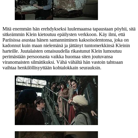
Mitä enemmän hän erehdykseksi luulemaansa tapaustaan pöyhii, sitä
sitkeämmin Klein kietoutuu epäilysten verkkoon. Käy ilmi, että
Pariisissa asustaa hänen samanniminen kaksoisolentonsa, joka on
kadonnut kuin maan nielemänä ja jättänyt tuntomerkkinsä Kleinin
harteille. Juutalaisten omaisuudella rikastunut Klein lumoutuu
perimästään persoonasta vaikka huomaa siten joutuvansa
viranomaisten silmätikuksi. Vähä vähältä hän vastoin tahtoaan
vaihtaa henkilöllisyyttään kohtalokkain seurauksin.