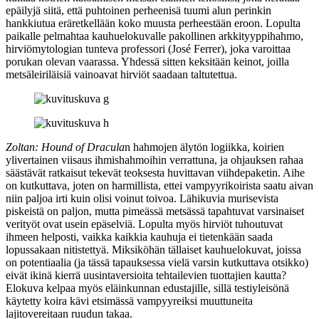
epäilyjä siitä, että puhtoinen perheenisä tuumi alun perinkin
hankkiutua eräretkellään koko muusta perheestään eroon. Lopulta
paikalle pelmahtaa kauhuelokuvalle pakollinen arkkityyppihahmo,
hirviömytologian tunteva professori (
José Ferrer
), joka varoittaa
porukan olevan vaarassa. Yhdessä sitten keksitään keinot, joilla
metsäleiriläisiä vainoavat hirviöt saadaan taltutettua.
Zoltan: Hound of Dracula
n hahmojen älytön logiikka, koirien
ylivertainen viisaus ihmishahmoihin verrattuna, ja ohjauksen rahaa
säästävät ratkaisut tekevät teoksesta huvittavan viihdepaketin. Aihe
on kutkuttava, joten on harmillista, ettei vampyyrikoirista saatu aivan
niin paljoa irti kuin olisi voinut toivoa. Lähikuvia murisevista
piskeistä on paljon, mutta pimeässä metsässä tapahtuvat varsinaiset
verityöt ovat usein epäselviä. Lopulta myös hirviöt tuhoutuvat
ihmeen helposti, vaikka kaikkia kauhuja ei tietenkään saada
lopussakaan nitistettyä. Miksiköhän tällaiset kauhuelokuvat, joissa
on potentiaalia (ja tässä tapauksessa vielä varsin kutkuttava otsikko)
eivät ikinä kierrä uusintaversioita tehtailevien tuottajien kautta?
Elokuva kelpaa myös eläinkunnan edustajille, sillä testiyleisönä
käytetty koira kävi etsimässä vampyyreiksi muuttuneita
lajitovereitaan ruudun takaa.