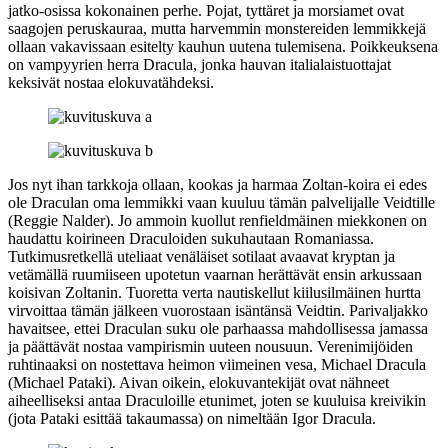
jatko-osissa kokonainen perhe. Pojat, tyttäret ja morsiamet ovat
saagojen peruskauraa, mutta harvemmin monstereiden lemmikkejä
ollaan vakavissaan esitelty kauhun uutena tulemisena. Poikkeuksena
on vampyyrien herra Dracula, jonka hauvan italialaistuottajat
keksivät nostaa elokuvatähdeksi.
Jos nyt ihan tarkkoja ollaan, kookas ja harmaa Zoltan-koira ei edes
ole Draculan oma lemmikki vaan kuuluu tämän palvelijalle Veidtille
(
Reggie Nalder
). Jo ammoin kuollut renfieldmäinen miekkonen on
haudattu koirineen Draculoiden sukuhautaan Romaniassa.
Tutkimusretkellä uteliaat venäläiset sotilaat avaavat kryptan ja
vetämällä ruumiiseen upotetun vaarnan herättävät ensin arkussaan
koisivan Zoltanin. Tuoretta verta nautiskellut kiilusilmäinen hurtta
virvoittaa tämän jälkeen vuorostaan isäntänsä Veidtin. Parivaljakko
havaitsee, ettei Draculan suku ole parhaassa mahdollisessa jamassa
ja päättävät nostaa vampirismin uuteen nousuun. Verenimijöiden
ruhtinaaksi on nostettava heimon viimeinen vesa, Michael Dracula
(
Michael Pataki
). Aivan oikein, elokuvantekijät ovat nähneet
aiheelliseksi antaa Draculoille etunimet, joten se kuuluisa kreivikin
(jota Pataki esittää takaumassa) on nimeltään Igor Dracula.