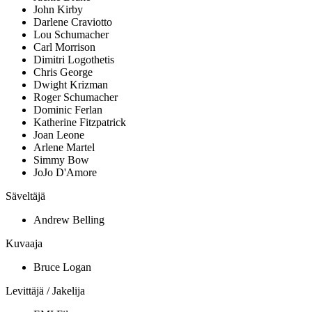
John Kirby
Darlene Craviotto
Lou Schumacher
Carl Morrison
Dimitri Logothetis
Chris George
Dwight Krizman
Roger Schumacher
Dominic Ferlan
Katherine Fitzpatrick
Joan Leone
Arlene Martel
Simmy Bow
JoJo D'Amore
Säveltäjä
Andrew Belling
Kuvaaja
Bruce Logan
Levittäjä / Jakelija