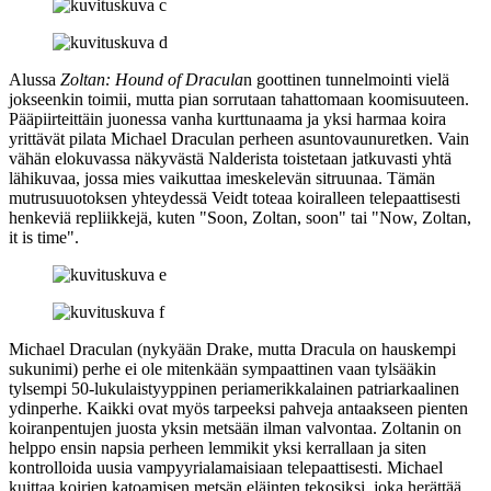
Alussa
Zoltan: Hound of Dracula
n goottinen tunnelmointi vielä
jokseenkin toimii, mutta pian sorrutaan tahattomaan koomisuuteen.
Pääpiirteittäin juonessa vanha kurttunaama ja yksi harmaa koira
yrittävät pilata Michael Draculan perheen asuntovaunuretken. Vain
vähän elokuvassa näkyvästä Nalderista toistetaan jatkuvasti yhtä
lähikuvaa, jossa mies vaikuttaa imeskelevän sitruunaa. Tämän
mutrusuuotoksen yhteydessä Veidt toteaa koiralleen telepaattisesti
henkeviä repliikkejä, kuten
"Soon, Zoltan, soon"
tai
"Now, Zoltan,
it is time"
.
Michael Draculan (nykyään Drake, mutta Dracula on hauskempi
sukunimi) perhe ei ole mitenkään sympaattinen vaan tylsääkin
tylsempi 50‑lukulaistyyppinen periamerikkalainen patriarkaalinen
ydinperhe. Kaikki ovat myös tarpeeksi pahveja antaakseen pienten
koiranpentujen juosta yksin metsään ilman valvontaa. Zoltanin on
helppo ensin napsia perheen lemmikit yksi kerrallaan ja siten
kontrolloida uusia vampyyrialamaisiaan telepaattisesti. Michael
kuittaa koirien katoamisen metsän eläinten tekosiksi, joka herättää