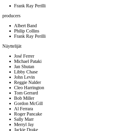
Frank Ray Perilli
producers
Albert Band
Philip Collins
Frank Ray Perilli
Näyttelijät
José Ferrer
Michael Pataki
Jan Shutan
Libby Chase
John Levin
Reggie Nalder
Cleo Harrington
Tom Gerrard
Bob Miller
Gordon McGill
Al Ferrara
Roger Pancake
Sally Marr
Merryl Jay
Jackie Drake