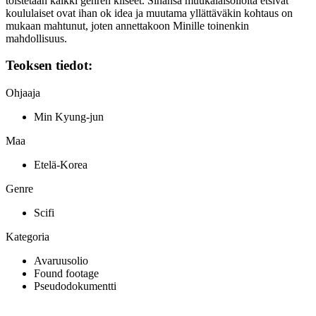
toistetaan kaikki genren kliseet. Sinänsä muukalaisolioita etsivät
koululaiset ovat ihan ok idea ja muutama yllättäväkin kohtaus on
mukaan mahtunut, joten annettakoon Minille toinenkin
mahdollisuus.
Teoksen tiedot:
Ohjaaja
Min Kyung-jun
Maa
Etelä-Korea
Genre
Scifi
Kategoria
Avaruusolio
Found footage
Pseudodokumentti