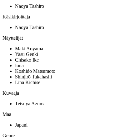
Naoya Tashiro
Käsikirjoittaja
Naoya Tashiro
Näyttelijät
Maki Aoyama
Yasu Genki
Chisako Ike
Iona
Kōshido Matsumoto
Shinjirō Takahashi
Lina Kichise
Kuvaaja
Tetsuya Azuma
Maa
Japani
Genre