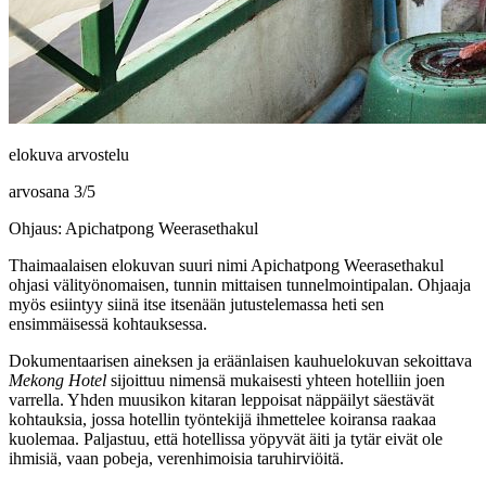
elokuva arvostelu
arvosana
3
/
5
Ohjaus: Apichatpong Weerasethakul
Thaimaalaisen elokuvan suuri nimi
Apichatpong Weerasethakul
ohjasi välityönomaisen, tunnin mittaisen tunnelmointipalan. Ohjaaja
myös esiintyy siinä itse itsenään jutustelemassa heti sen
ensimmäisessä kohtauksessa.
Dokumentaarisen aineksen ja eräänlaisen kauhuelokuvan sekoittava
Mekong Hotel
sijoittuu nimensä mukaisesti yhteen hotelliin joen
varrella. Yhden muusikon kitaran leppoisat näppäilyt säestävät
kohtauksia, jossa hotellin työntekijä ihmettelee koiransa raakaa
kuolemaa. Paljastuu, että hotellissa yöpyvät äiti ja tytär eivät ole
ihmisiä, vaan pobeja, verenhimoisia taruhirviöitä.