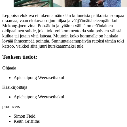
Leppoisa elokuva ei rakenna näinkään kuluneista palikoista isompaa
draamaa, vaan elokuva soljuu hiljaa ja vääjäämättä eteenpäin kuin
Mekong-joen virta. Pob‑äidin ja tyttären välillä on eräänlainen
oidipaalinen suhde, joka toki voi kommentoida sukupolvien välistä
kuilua tai jotain yhtä latteaa. Muutoin koko hommalle on hankala
löytää ihmeempää pointtia. Sunnuntaiaamupäivän ratoksi tämän toki
katsoo, vaikkei siitä juuri hurskaammaksi tule.
Teoksen tiedot:
Ohjaaja
Apichatpong Weerasethakul
Käsikirjoittaja
Apichatpong Weerasethakul
producers
Simon Field
Keith Griffiths