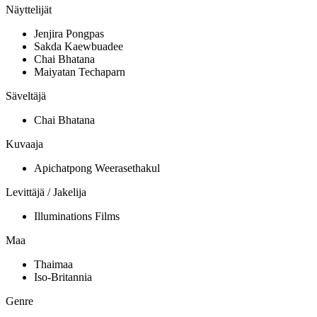
Näyttelijät
Jenjira Pongpas
Sakda Kaewbuadee
Chai Bhatana
Maiyatan Techaparn
Säveltäjä
Chai Bhatana
Kuvaaja
Apichatpong Weerasethakul
Levittäjä / Jakelija
Illuminations Films
Maa
Thaimaa
Iso-Britannia
Genre