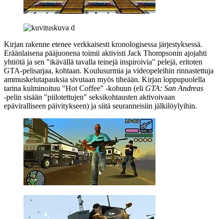
Kirjan rakenne etenee verkkaisesti kronologisessa järjestyksessä.
Eräänlaisena pääjuonena toimii aktivisti
Jack Thompsonin
ajojahti
yhtiötä ja sen "ikävällä tavalla teinejä inspiroivia" pelejä, eritoten
GTA‑pelisarjaa, kohtaan. Koulusurmia ja videopeleihin rinnastettuja
ammuskelutapauksia sivutaan myös tiheään. Kirjan loppupuolella
tarina kulminoituu "Hot Coffee" ‑kohuun (eli
GTA: San Andreas
‑pelin sisään "piilotettujen" seksikohtausten aktivoivaan
epäviralliseen päivitykseen) ja siitä seuranneisiin jälkilöylyihin.