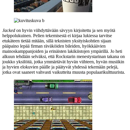
Jacked
on hyvin viihdyttävään sävyyn kirjoitettu ja sen myötä
helppolukuinen. Pelien tekemisestä ei kirjaa lukiessa tarvitse
etukäteen tietää mitään, sillä teknisten yksityiskohtien sijaan
pääpaino lepää firman räväköiden bileiden, hyökkäävien
mainoskamppanjoiden ja erinäisten lakikiistojen ympärillä. Jo heti
alkuun tehdään selväksi, että Rockstarin menestystarinan takana on
joukko yksilöitä, jotka ymmärtävät hyvän viihteen, hyvän musiikin
ja hyvien elokuvien päälle ja päätyvät yhdessä tekemään pelejä,
jotka ovat saaneet vahvasti vaikutteita muusta populaarikulttuurista.