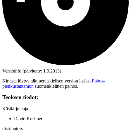
Versioinfo (päivitetty: 1.9.2013)
Kirjasta löytyy alkuperäiskielisen version lisäksi
Fobos-
pienkustantamon
suomenkielinen painos.
Teoksen tiedot:
Käsikirjoittaja
David Kushner
distributors