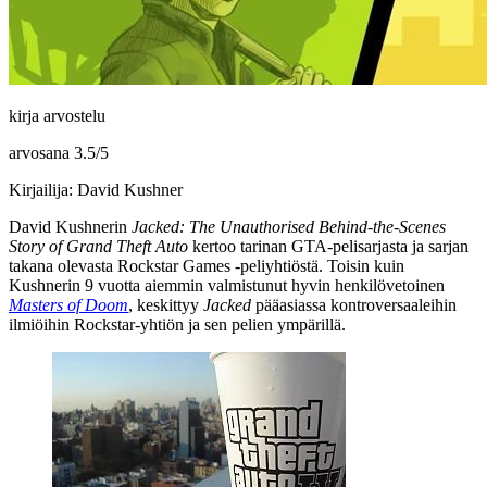
kirja arvostelu
arvosana
3.5
/
5
Kirjailija: David Kushner
David Kushnerin
Jacked: The Unauthorised Behind-the-Scenes
Story of Grand Theft Auto
kertoo tarinan GTA‑pelisarjasta ja sarjan
takana olevasta
Rockstar Games
‑peliyhtiöstä. Toisin kuin
Kushnerin 9 vuotta aiemmin valmistunut hyvin henkilövetoinen
Masters of Doom
, keskittyy
Jacked
pääasiassa kontroversaaleihin
ilmiöihin Rockstar-yhtiön ja sen pelien ympärillä.