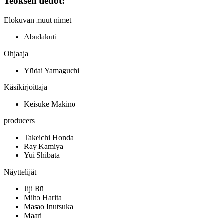
Teoksen tiedot:
Elokuvan muut nimet
Abudakuti
Ohjaaja
Yūdai Yamaguchi
Käsikirjoittaja
Keisuke Makino
producers
Takeichi Honda
Ray Kamiya
Yui Shibata
Näyttelijät
Jiji Bū
Miho Harita
Masao Inutsuka
Maari