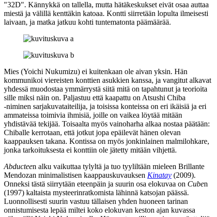
"32D". Kännykkä on tallella, mutta hätäkeskukset eivät osaa auttaa
miestä ja välillä kenttäkin katoaa. Kontti siirretään lopulta ilmeisesti
laivaan, ja matka jatkuu kohti tuntematonta päämäärää.
Mies (
Yoichi Nukumizu
) ei kuitenkaan ole aivan yksin. Hän
kommunikoi viereisten konttien asukkien kanssa, ja vangitut alkavat
yhdessä muodostaa ymmärrystä siitä mitä on tapahtunut ja teorioita
sille miksi näin on. Paljastuu että kaapattu on Atsushi Chiba
‑niminen sarjakuvataiteilija, ja toisissa konteissa on eri ikäisiä ja eri
ammateissa toimivia ihmisiä, joille on vaikea löytää mitään
yhdistävää tekijää. Toisaalta myös vainoharha alkaa nostaa päätään:
Chiballe kerrotaan, että jotkut jopa epäilevät hänen olevan
kaappauksen takana. Kontissa on myös jonkinlainen malmilohkare,
jonka tarkoituksesta ei konttiin ole jätetty mitään vihjettä.
Abductee
n alku vaikuttaa tylyltä ja tuo tyyliltään mieleen
Brillante
Mendozan
minimalistisen kaappauskuvauksen
Kinatay
(2009).
Onneksi tästä siirrytään eteenpäin ja suurin osa elokuvaa on
Cube
n
(1997) kaltaista mysteerinratkomista lähinnä katsojan päässä.
Luonnollisesti suurin vastuu tällaisen yhden huoneen tarinan
onnistumisesta lepää miltei koko elokuvan keston ajan kuvassa