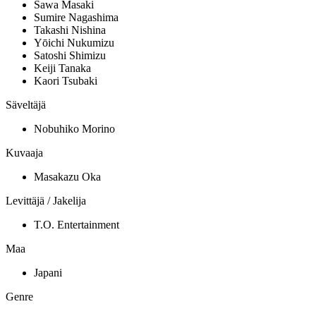
Sawa Masaki
Sumire Nagashima
Takashi Nishina
Yōichi Nukumizu
Satoshi Shimizu
Keiji Tanaka
Kaori Tsubaki
Säveltäjä
Nobuhiko Morino
Kuvaaja
Masakazu Oka
Levittäjä / Jakelija
T.O. Entertainment
Maa
Japani
Genre