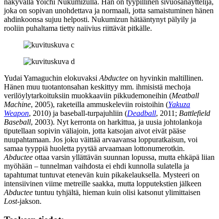
näkyvällä Yoichi Nukumizulla. Hän on tyypillinen sivuosanäyttelijä,
joka on sopivan unohdettava ja normaali, jotta samaistuminen hänen
ahdinkoonsa sujuu helposti. Nukumizun hätääntynyt pälyily ja
rooliin puhaltama tietty naiivius riittävät pitkälle.
Yudai Yamaguchin
elokuvaksi
Abductee
on hyvinkin maltillinen.
Hänen muu tuotantonsahan keskittyy mm. ihmisistä mechoja
verilöylytarkoituksiin muokkaaviin pikkudemoneihin (
Meatball
Machine
, 2005), raketeilla ammuskeleviin roistoihin (
Yakuza
Weapon
, 2010) ja baseball-turpajuhliin (
Deadball
, 2011;
Battlefield
Baseball
, 2003). Nyt kerronta on harkittua, ja uusia johtolankoja
tiputellaan sopivin väliajoin, jotta katsojan aivot eivät pääse
nuupahtamaan. Jos joku väittää arvaavansa loppuratkaisun, voi
samaa tyyppiä huoletta pyytää arvaamaan lottonumerotkin.
Abductee
ottaa varsin yllättävän suunnan lopussa, mutta ehkäpä liian
myöhään – tunnelman vaihdosta ei ehdi kunnolla sulatella ja
tapahtumat tuntuvat etenevän kuin pikakelauksella. Mysteeri on
intensiivinen viime metreille saakka, mutta lopputekstien jälkeen
Abductee
tuntuu tyhjältä, hieman kuin olisi katsonut ylimittaisen
Lost
-jakson.