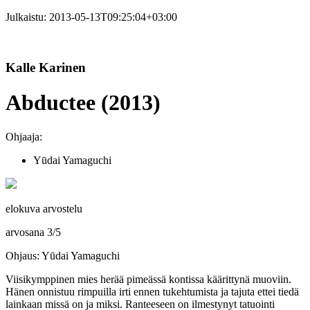
Julkaistu:
2013-05-13T09:25:04+03:00
Kalle Karinen
Abductee (2013)
Ohjaaja:
Yūdai Yamaguchi
elokuva arvostelu
arvosana
3
/
5
Ohjaus: Yūdai Yamaguchi
Viisikymppinen mies herää pimeässä kontissa käärittynä muoviin.
Hänen onnistuu rimpuilla irti ennen tukehtumista ja tajuta ettei tiedä
lainkaan missä on ja miksi. Ranteeseen on ilmestynyt tatuointi