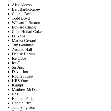
Alex Alonso
Bart Bartholomew
Charlie Beck
Todd Boyd
William J. Bratton
Edward Chang
Cheo Hodari Coker
DJ Yella
Marika Gerrard
Tim Goldman
Arsenio Hall
Denise Harlins
Ice Cube
Ice-T
Sir Jinx
David Joo
Rodney King
KRS-One
Kurupt
Matthew McDaniel
Nas
Bernard Parks
Connie Rice
John Singleton