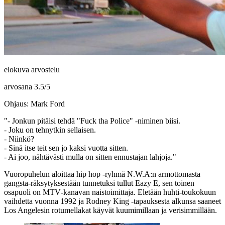
elokuva arvostelu
arvosana
3.5
/
5
Ohjaus: Mark Ford
"- Jonkun pitäisi tehdä "Fuck tha Police" ‑niminen biisi.
- Joku on tehnytkin sellaisen.
- Niinkö?
- Sinä itse teit sen jo kaksi vuotta sitten.
- Ai joo, nähtävästi mulla on sitten ennustajan lahjoja."
Vuoropuhelun aloittaa hip hop ‑ryhmä
N.W.A:n
armottomasta
gangsta-räksytyksestään tunnetuksi tullut
Eazy E
, sen toinen
osapuoli on MTV‑kanavan naistoimittaja. Eletään huhti-toukokuun
vaihdetta vuonna 1992 ja
Rodney King
‑tapauksesta alkunsa saaneet
Los Angelesin rotumellakat käyvät kuumimillaan ja verisimmillään.