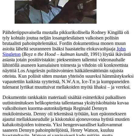
Päihderiippuvaisella mustalla pikkurikollisella Rodney Kingillä oli
tyly kohtalo joutua neljän losangelesilaisen valkoisen poliisin
brutaalisti pahoinpitelemäksi. Fordin dokumentissa monen muun
asioita läheltä seuranneen lisäksi haastateltu elokuvaohjaaja
John
Singleton
(
Boyz n the Hood – kulman kundit
, 1991) löytää ikävästä
asiasta jotain positiivistakin: piekseminen tallentui videonauhalle
lähistöllä asuneen kansalaisen toimesta ja vihdoin oli konkreettista
näyttöä Los Angelesin poliisivoimien häikäilemättömän rajuista
otteista. Kun poliisit sitten mustan yhteisön suureksi hämmästykseksi
vapautettiin kaikista syytteistä, N.W.A:n, Ice‑T:n ja kumppaneiden
tulenarat lyriikat muuttuivat mellakoiden myötä lihaksi – ja vereksi.
Dokumentin rankkakin materiaali sisältää esimerkiksi paikallisen
uutistoimituksen helikopterista tallentamaa yksityiskohtaista kuvaa
valkoihoisen kuorma-autonkuljettaja
Reginald Dennyn
mukiloimisesta. Denny oli tekemässä työtään, kun epäonnekseen
ajautui mellakkaseudulle ja kiskotuksi ajoneuvonsa hytistä mustien
kahakoitsijoiden toimesta. Yksi hengenvaaralliset kallovammat
saaneen Dennyn pahoinpitelijöistä,
Henry Watson
, kuuluu
haastateltaviin. Watson ei varsinaisesti kadu mitään, mutta