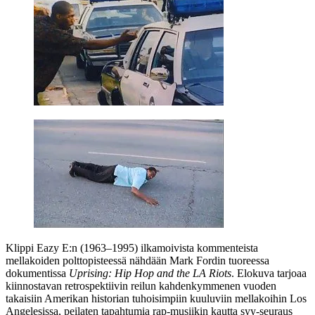
Klippi Eazy E:n (1963–1995) ilkamoivista kommenteista
mellakoiden polttopisteessä nähdään
Mark Fordin
tuoreessa
dokumentissa
Uprising: Hip Hop and the LA Riots
. Elokuva tarjoaa
kiinnostavan retrospektiivin reilun kahdenkymmenen vuoden
takaisiin Amerikan historian tuhoisimpiin kuuluviin mellakoihin Los
Angelesissa, peilaten tapahtumia rap‑musiikin kautta syy‑seuraus