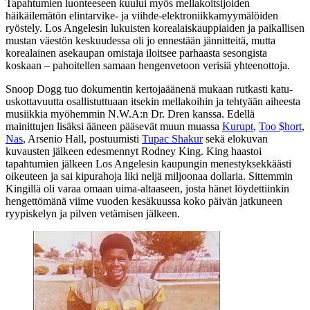
Tapahtumien luonteeseen kuului myös mellakoitsijoiden
häikäilemätön elintarvike‑ ja viihde-elektroniikkamyymälöiden
ryöstely. Los Angelesin lukuisten korealaiskauppiaiden ja paikallisen
mustan väestön keskuudessa oli jo ennestään jännitteitä, mutta
korealainen asekaupan omistaja iloitsee parhaasta sesongista
koskaan – pahoitellen samaan hengenvetoon verisiä yhteenottoja.
Snoop Dogg
tuo dokumentin kertojaäänenä mukaan rutkasti katu-
uskottavuutta osallistuttuaan itsekin mellakoihin ja tehtyään aiheesta
musiikkia myöhemmin N.W.A:n
Dr. Dren
kanssa. Edellä
mainittujen lisäksi ääneen pääsevät muun muassa
Kurupt
,
Too $hort
,
Nas
,
Arsenio Hall
, postuumisti
Tupac Shakur
sekä elokuvan
kuvausten jälkeen edesmennyt Rodney King. King haastoi
tapahtumien jälkeen Los Angelesin kaupungin menestyksekkäästi
oikeuteen ja sai kipurahoja liki neljä miljoonaa dollaria. Sittemmin
Kingillä oli varaa omaan uima-altaaseen, josta hänet löydettiinkin
hengettömänä viime vuoden kesäkuussa koko päivän jatkuneen
ryypiskelyn ja pilven vetämisen jälkeen.