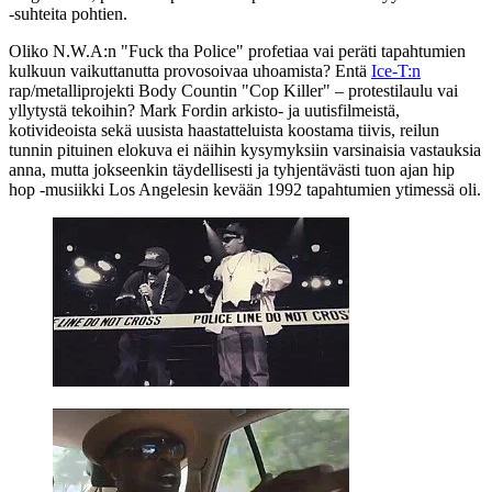
‑suhteita pohtien.
Oliko N.W.A:n "Fuck tha Police" profetiaa vai peräti tapahtumien
kulkuun vaikuttanutta provosoivaa uhoamista? Entä
Ice‑T:n
rap/metalliprojekti Body Countin "Cop Killer" – protestilaulu vai
yllytystä tekoihin? Mark Fordin arkisto‑ ja uutisfilmeistä,
kotivideoista sekä uusista haastatteluista koostama tiivis, reilun
tunnin pituinen elokuva ei näihin kysymyksiin varsinaisia vastauksia
anna, mutta jokseenkin täydellisesti ja tyhjentävästi tuon ajan hip
hop ‑musiikki Los Angelesin kevään 1992 tapahtumien ytimessä oli.