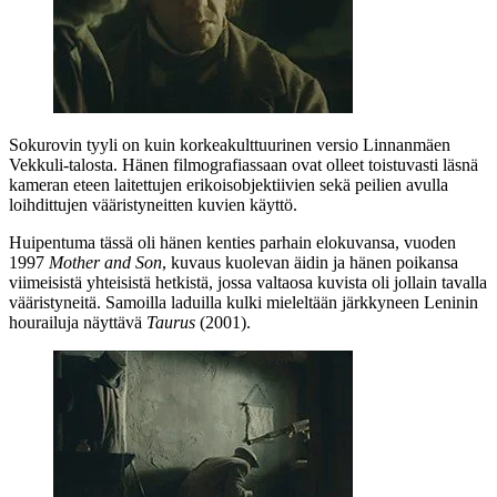
Sokurovin tyyli on kuin korkeakulttuurinen versio Linnanmäen
Vekkuli-talosta. Hänen filmografiassaan ovat olleet toistuvasti läsnä
kameran eteen laitettujen erikoisobjektiivien sekä peilien avulla
loihdittujen vääristyneitten kuvien käyttö.
Huipentuma tässä oli hänen kenties parhain elokuvansa, vuoden
1997
Mother and Son
, kuvaus kuolevan äidin ja hänen poikansa
viimeisistä yhteisistä hetkistä, jossa valtaosa kuvista oli jollain tavalla
vääristyneitä. Samoilla laduilla kulki mieleltään järkkyneen Leninin
hourailuja näyttävä
Taurus
(2001).