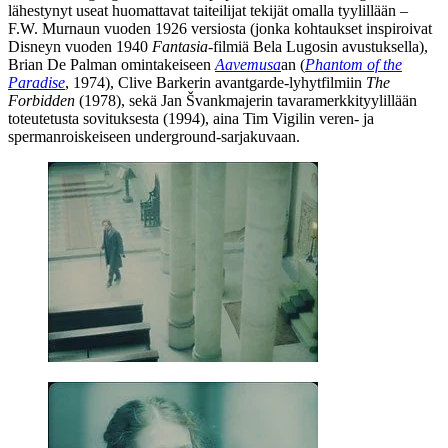
lähestynyt useat huomattavat taiteilijat tekijät omalla tyylillään –
F.W. Murnaun
vuoden 1926 versiosta (jonka kohtaukset inspiroivat
Disneyn
vuoden 1940
Fantasia
-filmiä
Bela Lugosin
avustuksella),
Brian De Palman
omintakeiseen
Aavemusa
an (
Phantom of the
Paradise
, 1974),
Clive Barkerin
avantgarde-lyhytfilmiin
The
Forbidden
(1978), sekä
Jan Švankmajerin
tavaramerkkityylillään
toteutetusta sovituksesta (1994), aina
Tim Vigilin
veren‑ ja
spermanroiskeiseen underground-sarjakuvaan.