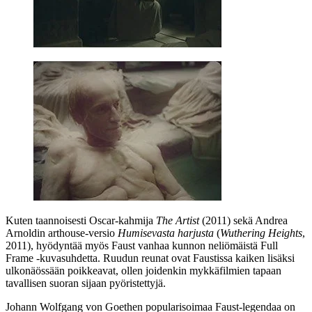
Kuten taannoisesti Oscar-kahmija
The Artist
(2011) sekä
Andrea
Arnoldin
arthouse-versio
Humisevasta harjusta
(
Wuthering Heights
,
2011), hyödyntää myös Faust vanhaa kunnon neliömäistä Full
Frame ‑kuvasuhdetta. Ruudun reunat ovat Faustissa kaiken lisäksi
ulkonäössään poikkeavat, ollen joidenkin mykkäfilmien tapaan
tavallisen suoran sijaan pyöristettyjä.
Johann Wolfgang von Goethen
popularisoimaa Faust-legendaa on