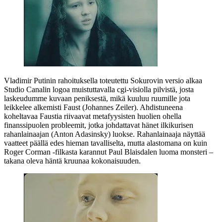
Vladimir Putinin
rahoituksella toteutettu Sokurovin versio alkaa
Studio Canalin logoa muistuttavalla cgi‑visiolla pilvistä, josta
laskeudumme kuvaan peniksestä, mikä kuuluu ruumille jota
leikkelee alkemisti Faust (
Johannes Zeiler
). Ahdistuneena
koheltavaa Faustia riivaavat metafyysisten huolien ohella
finanssipuolen probleemit, jotka johdattavat hänet ilkikurisen
rahanlainaajan (
Anton Adasinsky
) luokse. Rahanlainaaja näyttää
vaatteet päällä edes hieman tavalliselta, mutta alastomana on kuin
Roger Corman
‑filkasta karannut
Paul Blaisdalen
luoma monsteri –
takana oleva häntä kruunaa kokonaisuuden.