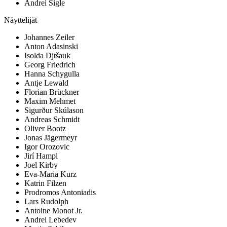
Andrei Sigle
Näyttelijät
Johannes Zeiler
Anton Adasinski
Isolda Djtšauk
Georg Friedrich
Hanna Schygulla
Antje Lewald
Florian Brückner
Maxim Mehmet
Sigurður Skúlason
Andreas Schmidt
Oliver Bootz
Jonas Jägermeyr
Igor Orozovic
Jirí Hampl
Joel Kirby
Eva-Maria Kurz
Katrin Filzen
Prodromos Antoniadis
Lars Rudolph
Antoine Monot Jr.
Andrei Lebedev