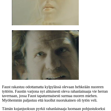
Faust rakastuu odottamatta kylpylässä olevaan hehkeään nuoreen
tyttöön. Faustin varjona nyt alituisesti oleva rahanlainaaja vie herran
tavernaan, jossa Faust tapaturmaisesti surmaa nuoren miehen.
Myöhemmin paljastuu että kuollut nuorukainen oli tytön veli.
Tämän kujanjuoksun pyrkii rahanlainaaja luomaan pohjustukseksi