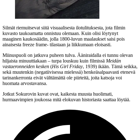
Silmät riemuitsevat siitä visuaalisesta ilotulituksesta, jota filmin
kuvasto taukoamatta onnistuu olemaan. Kuin olisi löytynyt
maaginen kaukosäädin, jolla 1800‑luvun maalaukset saisi pois
ainaisesta freeze frame‑ tilastaan ja liikkumaan eloisasti.
Miinuspuoli on jatkuva puheen tulva. Ääniraidalla ei tunnu olevan
hiljaista minuuttiakaan – turpa louskuu kuin filmissä
Meidän
vastaeronneiden kesken
(
His Girl Friday
, 1939) ikään. Tämä seikka,
sekä muutenkin (negatiivisessa mielessä) henkeäsalpaavasti etenevä
tarinankerronta eivät välttämättä ole piirteitä, joita katsoja voi
huomata arvostavansa.
Jotkut Sokurovin kuvat ovat, kaikesta muusta huolimati,
hurmaavimpien joukossa mitä elokuvan historiasta saattaa löytää.