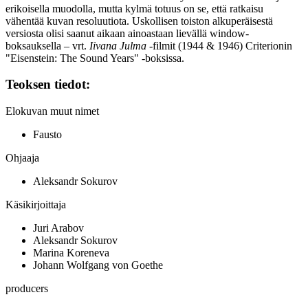
erikoisella muodolla, mutta kylmä totuus on se, että ratkaisu
vähentää kuvan resoluutiota. Uskollisen toiston alkuperäisestä
versiosta olisi saanut aikaan ainoastaan lievällä window-
boksauksella – vrt.
Iivana Julma
‑filmit (1944 & 1946) Criterionin
"Eisenstein: The Sound Years" ‑boksissa.
Teoksen tiedot:
Elokuvan muut nimet
Fausto
Ohjaaja
Aleksandr Sokurov
Käsikirjoittaja
Juri Arabov
Aleksandr Sokurov
Marina Koreneva
Johann Wolfgang von Goethe
producers