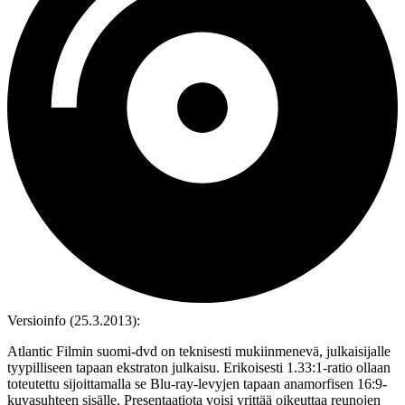
Versioinfo (25.3.2013):
Atlantic Filmin suomi‑dvd on teknisesti mukiinmenevä, julkaisijalle
tyypilliseen tapaan ekstraton julkaisu. Erikoisesti 1.33:1-ratio ollaan
toteutettu sijoittamalla se Blu‑ray-levyjen tapaan anamorfisen 16:9-
kuvasuhteen sisälle. Presentaatiota voisi yrittää oikeuttaa reunojen