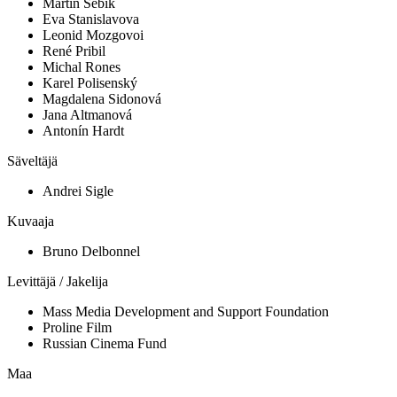
Martin Sebik
Eva Stanislavova
Leonid Mozgovoi
René Pribil
Michal Rones
Karel Polisenský
Magdalena Sidonová
Jana Altmanová
Antonín Hardt
Säveltäjä
Andrei Sigle
Kuvaaja
Bruno Delbonnel
Levittäjä / Jakelija
Mass Media Development and Support Foundation
Proline Film
Russian Cinema Fund
Maa