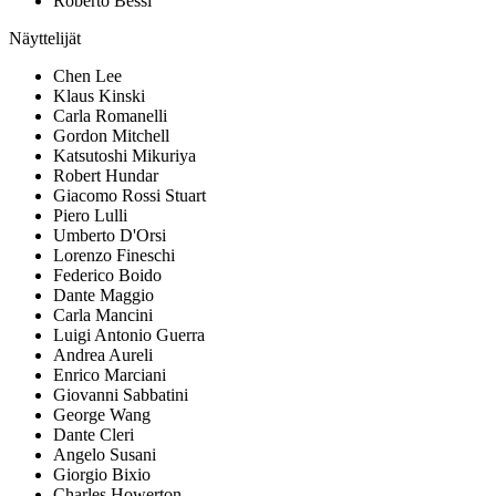
Roberto Bessi
Näyttelijät
Chen Lee
Klaus Kinski
Carla Romanelli
Gordon Mitchell
Katsutoshi Mikuriya
Robert Hundar
Giacomo Rossi Stuart
Piero Lulli
Umberto D'Orsi
Lorenzo Fineschi
Federico Boido
Dante Maggio
Carla Mancini
Luigi Antonio Guerra
Andrea Aureli
Enrico Marciani
Giovanni Sabbatini
George Wang
Dante Cleri
Angelo Susani
Giorgio Bixio
Charles Howerton