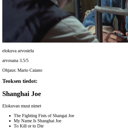
elokuva arvostelu
arvosana
3.5
/
5
Ohjaus: Mario Caiano
Teoksen tiedot:
Shanghai Joe
Elokuvan muut nimet
The Fighting Fists of Shangai Joe
My Name Is Shanghai Joe
To Kill or to Die