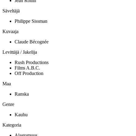
Jean Rollin
Säveltäjä
Philippe Sissman
Kuvaaja
Claude Bécognée
Levittäjä / Jakelija
Rush Productions
Films A.B.C.
Off Production
Maa
Ranska
Genre
Kauhu
Kategoria
Alastomuus