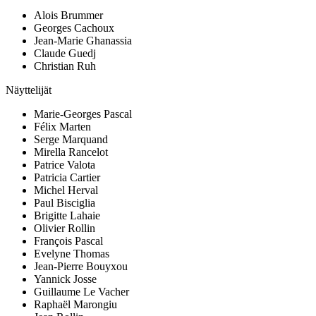
Alois Brummer
Georges Cachoux
Jean-Marie Ghanassia
Claude Guedj
Christian Ruh
Näyttelijät
Marie-Georges Pascal
Félix Marten
Serge Marquand
Mirella Rancelot
Patrice Valota
Patricia Cartier
Michel Herval
Paul Bisciglia
Brigitte Lahaie
Olivier Rollin
François Pascal
Evelyne Thomas
Jean-Pierre Bouyxou
Yannick Josse
Guillaume Le Vacher
Raphaël Marongiu