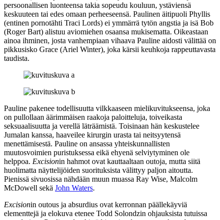
persoonallisen luonteensa takia sopeudu kouluun, ystäviensä
keskuuteen tai edes omaan perheeseensä. Paulinen äitipuoli Phyllis
(entinen pornotähti
Traci Lords
) ei ymmärrä tytön angstia ja isä Bob
(
Roger Bart
) alistuu aviomiehen osaansa mukisematta. Oikeastaan
ainoa ihminen, josta vanhempiaan vihaava Pauline aidosti välittää on
pikkusisko Grace (
Ariel Winter
), joka kärsii keuhkoja rappeuttavasta
taudista.
Pauline pakenee todellisuutta vilkkaaseen mielikuvitukseensa, joka
on pullollaan äärimmäisen raakoja paloitteluja, toiveikasta
seksuaalisuutta ja verellä läträämistä. Toisinaan hän keskustelee
Jumalan kanssa, haaveilee kirurgin urasta tai neitsyytensä
menettämisestä. Pauline on ansassa yhteiskunnallisten
muutosvoimien puristuksessa eikä ehyenä selviytyminen ole
helppoa.
Excision
in hahmot ovat kauttaaltaan outoja, mutta siitä
huolimatta näyttelijöiden suorituksista välittyy paljon aitoutta.
Pienissä sivuosissa nähdään muun muassa
Ray Wise
,
Malcolm
McDowell
sekä
John Waters
.
Excision
in outous ja absurdius ovat kerronnan päällekäyviä
elementtejä ja elokuva etenee
Todd Solondzin
ohjauksista tutuissa