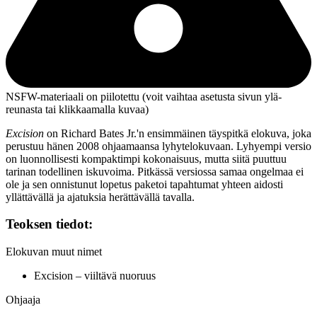
NSFW-materiaali on piilotettu (voit vaihtaa asetusta sivun ylä­
reunasta tai klikkaamalla kuvaa)
Excision
on
Richard Bates Jr.'n
ensimmäinen täyspitkä elokuva, joka
perustuu hänen 2008 ohjaamaansa lyhytelokuvaan. Lyhyempi versio
on luonnollisesti kompaktimpi kokonaisuus, mutta siitä puuttuu
tarinan todellinen iskuvoima. Pitkässä versiossa samaa ongelmaa ei
ole ja sen onnistunut lopetus paketoi tapahtumat yhteen aidosti
yllättävällä ja ajatuksia herättävällä tavalla.
Teoksen tiedot:
Elokuvan muut nimet
Excision – viiltävä nuoruus
Ohjaaja