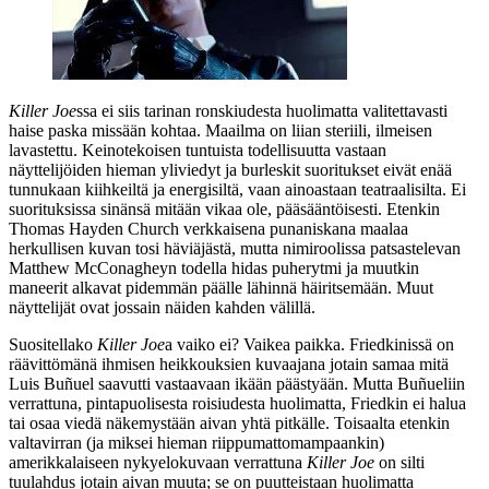
Killer Joe
ssa ei siis tarinan ronskiudesta huolimatta valitettavasti
haise paska missään kohtaa. Maailma on liian steriili, ilmeisen
lavastettu. Keinotekoisen tuntuista todellisuutta vastaan
näyttelijöiden hieman yliviedyt ja burleskit suoritukset eivät enää
tunnukaan kiihkeiltä ja energisiltä, vaan ainoastaan teatraalisilta. Ei
suorituksissa sinänsä mitään vikaa ole, pääsääntöisesti. Etenkin
Thomas Hayden Church
verkkaisena punaniskana maalaa
herkullisen kuvan tosi häviäjästä, mutta nimiroolissa patsastelevan
Matthew McConagheyn
todella hidas puherytmi ja muutkin
maneerit alkavat pidemmän päälle lähinnä häiritsemään. Muut
näyttelijät ovat jossain näiden kahden välillä.
Suositellako
Killer Joe
a vaiko ei? Vaikea paikka. Friedkinissä on
räävittömänä ihmisen heikkouksien kuvaajana jotain samaa mitä
Luis Buñuel
saavutti vastaavaan ikään päästyään. Mutta Buñueliin
verrattuna, pintapuolisesta roisiudesta huolimatta, Friedkin ei halua
tai osaa viedä näkemystään aivan yhtä pitkälle. Toisaalta etenkin
valtavirran (ja miksei hieman riippumattomampaankin)
amerikkalaiseen nykyelokuvaan verrattuna
Killer Joe
on silti
tuulahdus jotain aivan muuta; se on puutteistaan huolimatta