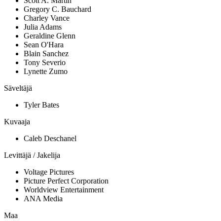
Scott A. Martin
Gregory C. Bauchard
Charley Vance
Julia Adams
Geraldine Glenn
Sean O'Hara
Blain Sanchez
Tony Severio
Lynette Zumo
Säveltäjä
Tyler Bates
Kuvaaja
Caleb Deschanel
Levittäjä / Jakelija
Voltage Pictures
Picture Perfect Corporation
Worldview Entertainment
ANA Media
Maa