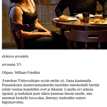
elokuva arvostelu
arvosana
3
/
5
Ohjaus: William Friedkin
Amerikan Yhdysvaltojen syvän etelän yö. Sataa kaatamalla.
Punaniskojen asuntovaunualueella nuorehko mieshenkilö kiertää
erästä vaunua koputellen ovet ja ikkunat. Lopulta ovi aukeaa
ripeästi; ja harkitusti juuri siihen kameran linssin tasolle, niin
sanotusti keskelle kuva-alaa, ilmestyy tuuheahko naisen
häpykarvoitus.