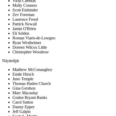
Vicki Cherkas
Molly Conners
Scott Einbinder
Zev Foreman
Laurence Freed
Patrick Newall
Jamin O'Brien
Eli Selden
Roman Viaris-de-Lesegno
Ryan Westheimer
Doreen Wilcox Little
Christopher Woodrow
Näyttelijät
Matthew McConaughey
Emile Hirsch
Juno Temple
Thomas Haden Church
Gina Gershon
Marc Macaulay
Gralen Bryant Banks
Carol Sutton
Danny Epper
Jeff Galpin