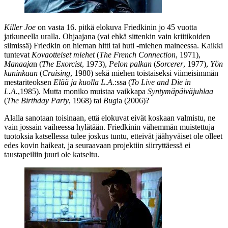
Killer Joe
on vasta 16. pitkä elokuva Friedkinin jo 45 vuotta
jatkuneella uralla. Ohjaajana (vai ehkä sittenkin vain kriitikoiden
silmissä) Friedkin on hieman hitti tai huti ‑miehen maineessa. Kaikki
tuntevat
Kovaotteiset miehet
(
The French Connection
, 1971),
Manaaja
n (
The Exorcist
, 1973),
Pelon palkan
(
Sorcerer
, 1977),
Yön
kuninkaan
(
Cruising
, 1980) sekä miehen toistaiseksi viimeisimmän
mestariteoksen
Elää ja kuolla L.A.
:ssa (
To Live and Die in
L.A.
,1985). Mutta moniko muistaa vaikkapa
Syntymäpäiväjuhlaa
(
The Birthday Party
, 1968) tai
Bug
ia (2006)?
Alalla sanotaan toisinaan, että elokuvat eivät koskaan valmistu, ne
vain jossain vaiheessa hylätään. Friedkinin vähemmän muistettuja
tuotoksia katsellessa tulee joskus tuntu, etteivät jäähyväiset ole olleet
edes kovin haikeat, ja seuraavaan projektiin siirryttäessä ei
taustapeiliin juuri ole katseltu.