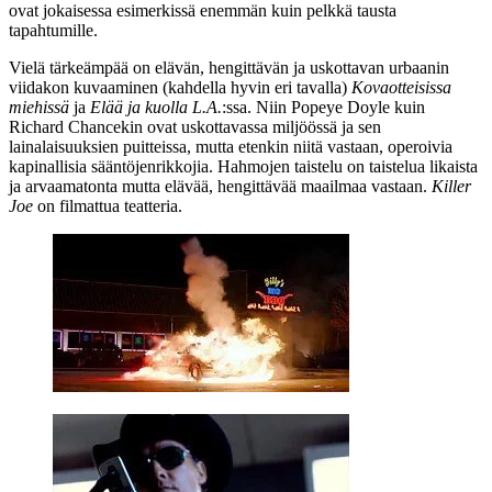
ovat jokaisessa esimerkissä enemmän kuin pelkkä tausta
tapahtumille.
Vielä tärkeämpää on elävän, hengittävän ja uskottavan urbaanin
viidakon kuvaaminen (kahdella hyvin eri tavalla)
Kovaotteisissa
miehissä
ja
Elää ja kuolla L.A.
:ssa. Niin Popeye Doyle kuin
Richard Chancekin ovat uskottavassa miljöössä ja sen
lainalaisuuksien puitteissa, mutta etenkin niitä vastaan, operoivia
kapinallisia sääntöjenrikkojia. Hahmojen taistelu on taistelua likaista
ja arvaamatonta mutta elävää, hengittävää maailmaa vastaan.
Killer
Joe
on filmattua teatteria.