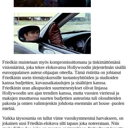
Friedkin muistetaan myös kompromissittomana ja tinkimättömänä
visionäärinä, joka tekee elokuvansa Hollywoodin järjestelmän sisällä
eurooppalaisen auteur-ohjaajan otteella. Tämä ristiriita on johtanut
Friedkinin usein törmäyskurssille tuotantoyhtiöiden ja studioiden
kanssa budjettien, kuvausaikataulujen ja sisältöjen kanssa.
Friedkinin uran alkupuolen suurmenestykset olivat linjassa
Hollywoodin sen ajan trendien kanssa, mutta vuosien vieriessä ja
makujen muuttuessa suurten budjettien auteurista tuli olosuhteiden
pakosta ja omien valintojenkin johdosta enemmän art house ‑puolen
miehiä.
Vaikka täysosumia on tullut viime vuosikymmeninä harvakseen, on
jokainen uusi Friedkin-elokuva silti tapaus joka noteerataan. Niin