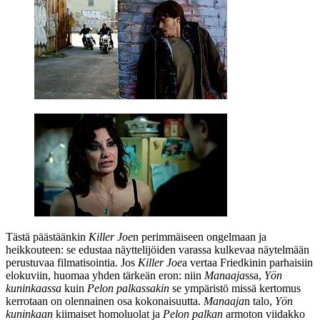
Tästä päästäänkin
Killer Joe
n perimmäiseen ongelmaan ja
heikkouteen: se edustaa näyttelijöiden varassa kulkevaa näytelmään
perustuvaa filmatisointia. Jos
Killer Joe
a vertaa Friedkinin parhaisiin
elokuviin, huomaa yhden tärkeän eron: niin
Manaaja
ssa,
Yön
kuninkaassa
kuin
Pelon palkassakin
se ympäristö missä kertomus
kerrotaan on olennainen osa kokonaisuutta.
Manaaja
n talo,
Yön
kuninkaan
kiimaiset homoluolat ja
Pelon palkan
armoton viidakko