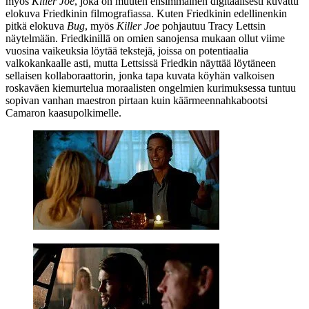
myös
Killer Joe
, joka on muuten ensimmäinen digitaalisesti kuvattu
elokuva Friedkinin filmografiassa. Kuten Friedkinin edellinenkin
pitkä elokuva
Bug
, myös
Killer Joe
pohjautuu
Tracy Lettsin
näytelmään. Friedkinillä on omien sanojensa mukaan ollut viime
vuosina vaikeuksia löytää tekstejä, joissa on potentiaalia
valkokankaalle asti, mutta Lettsissä Friedkin näyttää löytäneen
sellaisen kollaboraattorin, jonka tapa kuvata köyhän valkoisen
roskaväen kiemurtelua moraalisten ongelmien kurimuksessa tuntuu
sopivan vanhan maestron pirtaan kuin käärmeennahkabootsi
Camaron kaasupolkimelle.