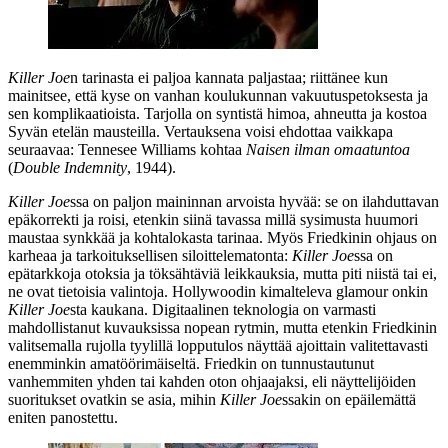
Killer Joe
n tarinasta ei paljoa kannata paljastaa; riittänee kun
mainitsee, että kyse on vanhan koulukunnan vakuutuspetoksesta ja
sen komplikaatioista. Tarjolla on syntistä himoa, ahneutta ja kostoa
Syvän etelän mausteilla. Vertauksena voisi ehdottaa vaikkapa
seuraavaa:
Tennesee Williams
kohtaa
Naisen ilman omaatuntoa
(
Double Indemnity
, 1944).
Killer Joe
ssa on paljon maininnan arvoista hyvää: se on ilahduttavan
epäkorrekti ja roisi, etenkin siinä tavassa millä sysimusta huumori
maustaa synkkää ja kohtalokasta tarinaa. Myös Friedkinin ohjaus on
karheaa ja tarkoituksellisen siloittelematonta:
Killer Joe
ssa on
epätarkkoja otoksia ja töksähtäviä leikkauksia, mutta piti niistä tai ei,
ne ovat tietoisia valintoja. Hollywoodin kimalteleva glamour onkin
Killer Joe
sta kaukana. Digitaalinen teknologia on varmasti
mahdollistanut kuvauksissa nopean rytmin, mutta etenkin Friedkinin
valitsemalla rujolla tyylillä lopputulos näyttää ajoittain valitettavasti
enemminkin amatöörimäiseltä. Friedkin on tunnustautunut
vanhemmiten yhden tai kahden oton ohjaajaksi, eli näyttelijöiden
suoritukset ovatkin se asia, mihin
Killer Joe
ssakin on epäilemättä
eniten panostettu.