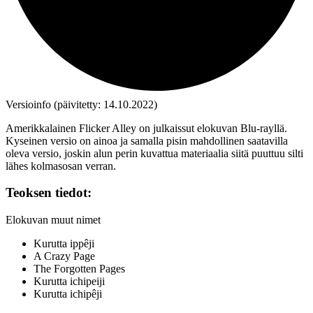
Versioinfo (päivitetty: 14.10.2022)
Amerikkalainen Flicker Alley on julkaissut elokuvan Blu‑rayllä.
Kyseinen versio on ainoa ja samalla pisin mahdollinen saatavilla
oleva versio, joskin alun perin kuvattua materiaalia siitä puuttuu silti
lähes kolmasosan verran.
Teoksen tiedot:
Elokuvan muut nimet
Kurutta ippêji
A Crazy Page
The Forgotten Pages
Kurutta ichipeiji
Kurutta ichipêji