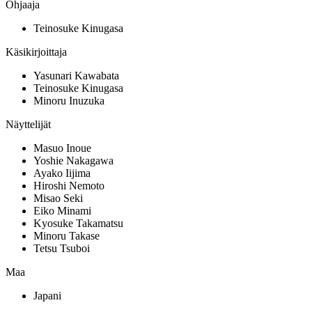
Ohjaaja
Teinosuke Kinugasa
Käsikirjoittaja
Yasunari Kawabata
Teinosuke Kinugasa
Minoru Inuzuka
Näyttelijät
Masuo Inoue
Yoshie Nakagawa
Ayako Iijima
Hiroshi Nemoto
Misao Seki
Eiko Minami
Kyosuke Takamatsu
Minoru Takase
Tetsu Tsuboi
Maa
Japani