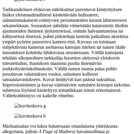
Tarkkanäköisen elokuvan näkökulmat pureutuvat kiintymyksen
lisäksi yleismaailmallisesti käsitettävään hulluuteen,
säännönmukaisesti esiintyvien perustunteiden käsistä lähteneeseen
sekamelskaan. Seuraukset nähdään viimeistään katatonisiin tiloihin
ajautuneiden ihmisten jäykistyneissä, osittain halvaantuneissa tai
kiihtyneissä ilmeissä, joihin piilotettuja tunteita paikallaan akselinsa
ympäri pyörien panoroiva kamera etsii. Kuvaus on toisinaan
subjektiivista kameran asettaessa katsojan miehen tai naisen tilalle
innostuksen kohdetta lähikuvissa seuratessaan. Välillä katsojasta
tehdään ulkopuolinen tarkkailija huomion siirtyessä yleiskuvin
toteutettuihin, ihastuksen maanista puolta ilmentäviin
joukkohysteriakohtauksiin. Välillä naisen naama palaa puhki
posottavan valaistuksen vuoksi, sulautuen kolhoon
sairaalalavastukseen. Kuvat limittyvät kun päässä naksahtaa.
Impressionististen ja kuvaa vääristävien suttuisten keinojen tarkoitus
suhteessa löyhästi käsiteltyyn tematiikkaan toimii erinomaisesti.
Välitekstittömyys on kaikelle elinehto.
Mielisairaalan voi lukea halutessaan omanlaisena yhteiskunta-
allegoriana, jolloin
A Page of Madness
havainnollistaa jo