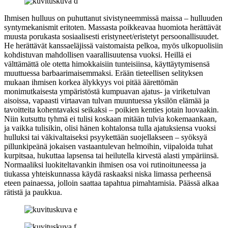
Ihmisen hulluus on puhuttanut sivistyneemmissä maissa – hulluuden
syntymekanismit eritoten. Massasta poikkeavaa huomiota herättävät
muusta porukasta sosiaalisesti eristyneet/eristetyt persoonallisuudet.
He herättävät kanssaeläjissä vaistomaista pelkoa, myös ulkopuolisiin
kohdistuvan mahdollisen vaarallisuutensa vuoksi. Heillä ei
välttämättä ole otetta himokkaisiin tunteisiinsa, käyttäytymisensä
muuttuessa barbaarimaisemmaksi. Erään tieteellisen selityksen
mukaan ihmisen korkea älykkyys voi pitää äärettömän
monimutkaisesta ympäristöstä kumpuavan ajatus‑ ja viriketulvan
aisoissa, vapaasti virtaavan tulvan muuntuessa yksilön elämää ja
tavoitteita kohentavaksi seikaksi – poikien kenties jotain luovaakin.
Niin kutsuttu tyhmä ei tulisi koskaan mitään tulvia kokemaankaan,
ja vaikka tulisikin, olisi hänen kohtalonsa tulla ajatuksiensa vuoksi
hulluksi tai väkivaltaiseksi psyykettään suojellakseen – syöksyä
pillunkipeänä jokaisen vastaantulevan helmoihin, viipaloida tuhat
kurpitsaa, hukuttaa lapsensa tai heilutella kirvestä alasti ympäriinsä.
Normaaliksi luokiteltavankin ihmisen osa voi rutinoituneessa ja
tiukassa yhteiskunnassa käydä raskaaksi niska limassa perheensä
eteen painaessa, jolloin saattaa tapahtua pimahtamisia. Päässä alkaa
rätistä ja paukkua.