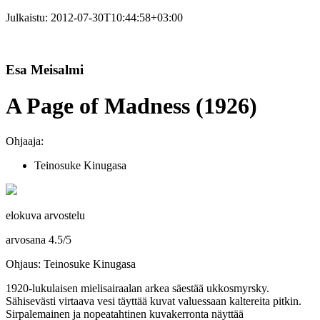
Julkaistu:
2012-07-30T10:44:58+03:00
Esa Meisalmi
A Page of Madness (1926)
Ohjaaja:
Teinosuke Kinugasa
elokuva arvostelu
arvosana
4.5
/
5
Ohjaus: Teinosuke Kinugasa
1920‑lukulaisen mielisairaalan arkea säestää ukkosmyrsky.
Sähisevästi virtaava vesi täyttää kuvat valuessaan kaltereita pitkin.
Sirpalemainen ja nopeatahtinen kuvakerronta näyttää