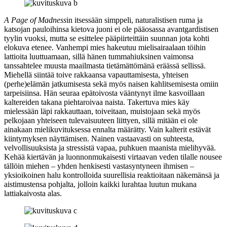
A Page of Madness
in itsessään simppeli, naturalistisen ruma ja
katsojan pauloihinsa kietova juoni ei ole pääosassa avantgardistisen
tyylin vuoksi, mutta se esittelee pääpiirteittäin suunnan jota kohti
elokuva etenee. Vanhempi mies hakeutuu mielisairaalaan töihin
lattioita luuttuamaan, sillä hänen tummahiuksinen vaimonsa
tanssahtelee muusta maailmasta tietämättömänä eräässä sellissä.
Miehellä siintää toive rakkaansa vapauttamisesta, yhteisen
(perhe)elämän jatkumisesta sekä myös naisen kahlitsemisesta omiin
tarpeisiinsa. Hän seuraa epätoivosta vääntynyt ilme kasvoillaan
kaltereiden takana piehtaroivaa naista. Takertuva mies käy
mielessään läpi rakkauttaan, toiveitaan, muistojaan sekä myös
pelkojaan yhteiseen tulevaisuuteen liittyen, sillä mitään ei ole
ainakaan mielikuvituksessa ennalta määrätty. Vain kalterit estävät
kiintymyksen näyttämisen. Nainen vastaavasti on suhteesta,
velvollisuuksista ja stressistä vapaa, puhkuen maanista mielihyvää.
Kehää kiertävän ja luonnonmukaisesti virtaavan veden tilalle nousee
tällöin miehen – yhden henkisesti vastasyntyneen ihmisen –
yksioikoinen halu kontrolloida suurellisia reaktioitaan näkemänsä ja
aistimustensa pohjalta, jolloin kaikki lurahtaa luutun mukana
lattiakaivosta alas.