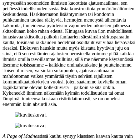
syntyessään seonneiden ihmisten kaoottista ajatusmaailmaa, sen
pettäessä todellisuuden sosiaalista konstruktiota ymmärtämättömien
keskuudessa. Harkitsematon lisääntyminen tai kondomin
puhkeaminen tuottaa rääkyviä, hermojen menetystä aiheuttavia
kakaroita, tunteidensa pyörteisiin vajonneiden aikuisten jatkaessa
skitsoiluaan koko rahan edestä. Kinugasa kuvaa ilon mahdollisesti
lunastavaa skitsoilua paikoin fanfaarien säestämän sirkusparaatin
kautta, toisinaan rakkauden hedelmät osoittautuvat vihaa lietsovaksi
riesaksi. Elokuvan hauskin mutta myös kiistatta hyytävin juju on
siinä, että sen esittämien ajatusten perusteella voimme pitää kaikkia
ihmisiä omilla tavoillamme hulluina, sillä me näemme käytännössä
itsemme toisissamme – kaikkine ominaisuuksine ja puutteinemme.
Toisen ihmisen, varsinkin sukupuolen, ajatusmaailmaa on
mahdottoman vaikea ymmärtää täysin selvästi rajallisten
kommunikaatiokykyjen vuoksi, joten saatamme kuvitella oman
logiikkamme olevan kollektiivista – paikoin se sitä onkin.
Kykeneekö ihminen näkemään kylmän todellisuuden tai omat
lämpimät tunteensa koskaan ristiriidattomasti, se on onneksi
enemmän kuin absurdi asia.
A Page of Madness
issä kauhu syntyy klassisen kaavan kautta vain