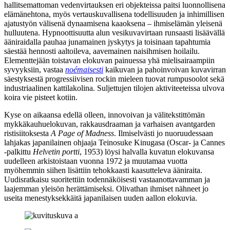
hallitsemattoman vedenvirtauksen eri objekteissa paitsi luonnollisena
elämänehtona, myös vertauskuvallisena todellisuuden ja inhimillisen
ajatustyön välisenä dynaamisena kaaoksena – ihmiselämän yleisenä
hulluutena. Hypnoottisuutta alun vesikuvavirtaan runsaasti lisäävällä
ääniraidalla pauhaa junamainen jyskytys ja toisinaan tapahtumia
säestää hennosti aaltoileva, aavemainen naisihmisen hoilailu.
Elementtejään toistavan elokuvan painuessa yhä mielisairaampiin
syvyyksiin, vastaa
noémaisesti
kaikuvan ja pahoinvoivan kuvavirran
säestyksestä progressiivisen rockin mieleen tuovat rumpusoolot sekä
industriaalinen kattilakolina. Suljettujen tilojen aktiviteeteissa ulvova
koira vie pisteet kotiin.
Kyse on aikaansa edellä olleen, innovoivan ja välitekstittömän
mykkäkauhuelokuvan, rakkausdraaman ja varhaisen avantgarden
ristisiitoksesta
A Page of Madness
. Ilmiselvästi jo nuoruudessaan
lahjakas japanilainen ohjaaja
Teinosuke Kinugasa
(Oscar‑ ja Cannes
‑palkittu
Helvetin portti
, 1953) löysi halvalla kuvatun elokuvansa
uudelleen arkistoistaan vuonna 1972 ja muutamaa vuotta
myöhemmin siihen lisättiin tehokkaasti kaasutteleva ääniraita.
Uudisratkaisu suoritettiin todennäköisesti vastaanottavamman ja
laajemman yleisön herättämiseksi. Olivathan ihmiset nähneet jo
useita menestyksekkäitä japanilaisen uuden aallon elokuvia.