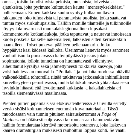
omista, toisiin kohdistuvista peloista, muistoista, toiveista ja
ajatuksista, joita pyrimme kulttuurien kautta "menestyksekkäästi"
hallitsemaan. Ennen kaikkea kauhu syntyy hullaannuttavan
rakkauden joko tuhoavista tai parantavista puolista, jotka saattavat
tuntua myös surkuhupaisilta. Tällöin monille tilanteille ja tulkinnoille
löytyy takuuvarmasti muukalaislegioonallinen lupsakasti
kommentoivia kotkanleukoja, jotka taputtavat ja nauravat innoissaan
kuola poskella kaikelle näkemälleen, lätkäisten sitten kermakakun
naamalleen. Toiset pukevat päälleen pellenaamarin. Jotkut
hyppäävät käsi kädessä kalliolta. Useimmat lienevät myös sanoneet
vanhoillisuutta pursuavassa kahvipöydässä joskus jotain
sopimatonta, jolloin tunnelma on huomattavasti viilentynyt,
aiheuttanut kyräilyä sekä jähmettyneesti roikkuvia kasvoja, joita
voisi halutessaan muovailla. "Potilaita" ja potilaita ruodussa pitävillä
valkotakkisilla tohtoreilla riittää tutkittavaa jatkossakin inhimilliseen
kiireellisyyteen perustuvassa, mutta lähtökohtaisesti yhtä aikaa sekä
hyvinkin hitaasti että levottomasti kukkasia ja kaksilahkeisia eri
tasoilla siementävässä maailmassa.
Pienten piirien japanilaisissa elokuvateattereissa 20‑luvulla esitetty
versio sisälsi kolmanneksen enemmän kuvamateriaalia. Tässä
muodossaan vain tunnin pituinen sairauskertomus
A Page of
Madness
on hätäisesti soljuvassa kerronnassaan hämmentävän
hallittu formularataa kiertävä motorisoitu sotanorsu, joka laskevan
kaaren dramaturgian mukaisesti rauhoittuu loppua kohti. Se vaatii