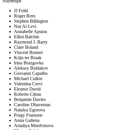
Näyttelijät
JJ Feild
Roger Rees
Stephen Billington
Nur Al Levi
Annabelle Apsion
Elliot Balchin
Raymond J. Barry
Clare Boland
Vincent Bonnet
Krijn ter Braak
Irina Brazgovka
Aleksey Buldakov
Giovanni Capalbo
Michael Culkin
Valentina Cervi
Eleanor David
Roberto Citran
Benjamin Davies
Caroline Dhavernas
Natalya Egorova
Porgy Franssen
Anna Galiena
Amaliya Mordvinova