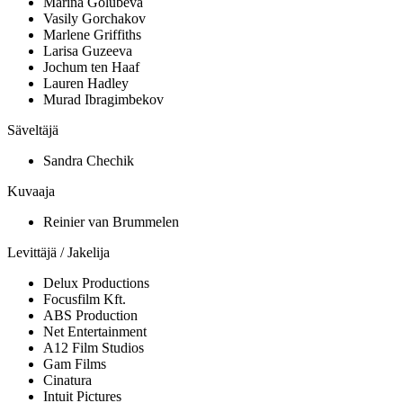
Marina Golubeva
Vasily Gorchakov
Marlene Griffiths
Larisa Guzeeva
Jochum ten Haaf
Lauren Hadley
Murad Ibragimbekov
Säveltäjä
Sandra Chechik
Kuvaaja
Reinier van Brummelen
Levittäjä / Jakelija
Delux Productions
Focusfilm Kft.
ABS Production
Net Entertainment
A12 Film Studios
Gam Films
Cinatura
Intuit Pictures