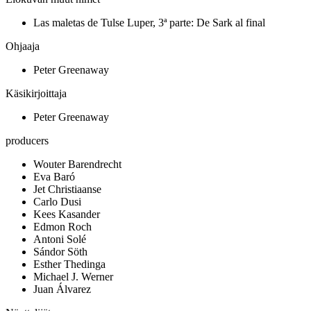
Las maletas de Tulse Luper, 3ª parte: De Sark al final
Ohjaaja
Peter Greenaway
Käsikirjoittaja
Peter Greenaway
producers
Wouter Barendrecht
Eva Baró
Jet Christiaanse
Carlo Dusi
Kees Kasander
Edmon Roch
Antoni Solé
Sándor Söth
Esther Thedinga
Michael J. Werner
Juan Álvarez