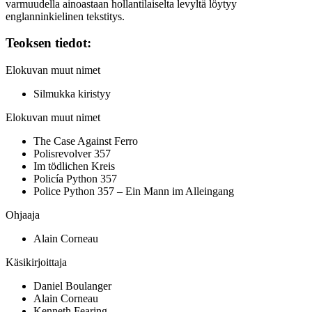
varmuudella ainoastaan hollantilaiselta levyltä löytyy
englanninkielinen tekstitys.
Teoksen tiedot:
Elokuvan muut nimet
Silmukka kiristyy
Elokuvan muut nimet
The Case Against Ferro
Polisrevolver 357
Im tödlichen Kreis
Policía Python 357
Police Python 357 – Ein Mann im Alleingang
Ohjaaja
Alain Corneau
Käsikirjoittaja
Daniel Boulanger
Alain Corneau
Kenneth Fearing