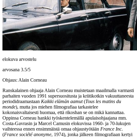
elokuva arvostelu
arvosana
3.5
/
5
Ohjaus: Alain Corneau
Ranskalainen ohjaaja
Alain Corneau
muistetaan maailmalla varmasti
parhaiten vuoden 1991 supersuositusta ja kriitikotkin vakuuttaneesta
periodidraamastaan
Kaikki elämän aamut
(
Tous les matins du
monde
), mutta jos miehen filmografiaa tarkastelee
kokonaisvaltaisesti huomaa, että rikoshan se on mikä kannattaa.
Oppinsa Corneau hankki työskentelemällä apulaisohjaajana mm.
Costa-Gavrasin
ja
Marcel Camusin
elokuvissa 1960‑ ja 70‑lukujen
vaihteessa ennen ensimmäistä omaa ohjaustyötään
France Inc.
(
France société anonyme
, 1974), jonka jälkeen filmografiaan kertyi