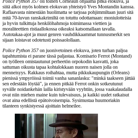
Police Python 357
oli toinen Corneaun ohjaama pitkä elokuva, ja
siitä alkoi myös kolmen elokuvan yhteistyö
Yves Montandin
kanssa.
Raflaavasta nimestään huolimatta se tarjoaa pohjimmiltaan juuri sitä
mitä 70‑luvun ranskakrimiltä on totuttu odottamaan: moniulotteisia
ja hyvin tulkittuja henkilöhahmoja toimimassa viettien ja
moraliteettien ristiaallokossa oikeaksi katsomallaan tavalla.
Autotakaa-ajot ja muut genren vauhdikkaammat tunnusmerkit sen
sijaan loistavat odotetusti poissaolollaan.
Police Python 357
on juonivetoinen elokuva, joten turhan paljoa
tapahtumista ei parane tässä paljastaa. Komisario Ferrot (Montand)
on työlleen omistautunut perheetön orpokodin kasvatti, joka
sattuman oikusta tapaa kohtalokkaan nuoren naisen jolla on
menneisyys. Rakkaus roihahtaa, mutta pikkukaupungin (Orleans)
pienissä ympyröissä toimii vanha sananlasku:
"minkä taakseen jättää
sen edestään löytää"
, ja ennen pitkää Ferrot onkin sotkeutunut
syvälle noidankehän lailla kiristyvään vyyhtiin, jossa vaakalaudalla
ovat niin miehen maine kuin tulevaisuus, ja kaikki uudet ratkaisut
ovat aina edellistä epätoivoisempia. Sysimustaa huumoriakin
tilanteen synkistyessä ajoittain helmeilee.