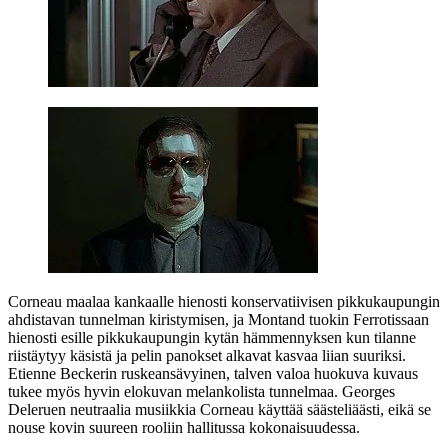
Corneau maalaa kankaalle hienosti konservatiivisen pikkukaupungin
ahdistavan tunnelman kiristymisen, ja Montand tuokin Ferrotissaan
hienosti esille pikkukaupungin kytän hämmennyksen kun tilanne
riistäytyy käsistä ja pelin panokset alkavat kasvaa liian suuriksi.
Etienne Beckerin
ruskeansävyinen, talven valoa huokuva kuvaus
tukee myös hyvin elokuvan melankolista tunnelmaa.
Georges
Deleruen
neutraalia musiikkia Corneau käyttää säästeliäästi, eikä se
nouse kovin suureen rooliin hallitussa kokonaisuudessa.