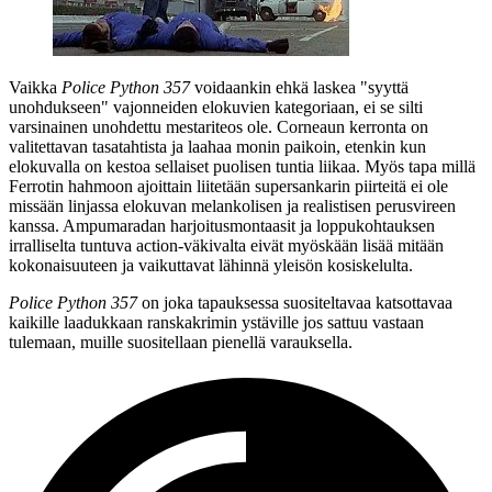
Vaikka
Police Python 357
voidaankin ehkä laskea "syyttä
unohdukseen" vajonneiden elokuvien kategoriaan, ei se silti
varsinainen unohdettu mestariteos ole. Corneaun kerronta on
valitettavan tasatahtista ja laahaa monin paikoin, etenkin kun
elokuvalla on kestoa sellaiset puolisen tuntia liikaa. Myös tapa millä
Ferrotin hahmoon ajoittain liitetään supersankarin piirteitä ei ole
missään linjassa elokuvan melankolisen ja realistisen perusvireen
kanssa. Ampumaradan harjoitusmontaasit ja loppukohtauksen
irralliselta tuntuva action-väkivalta eivät myöskään lisää mitään
kokonaisuuteen ja vaikuttavat lähinnä yleisön kosiskelulta.
Police Python 357
on joka tapauksessa suositeltavaa katsottavaa
kaikille laadukkaan ranskakrimin ystäville jos sattuu vastaan
tulemaan, muille suositellaan pienellä varauksella.