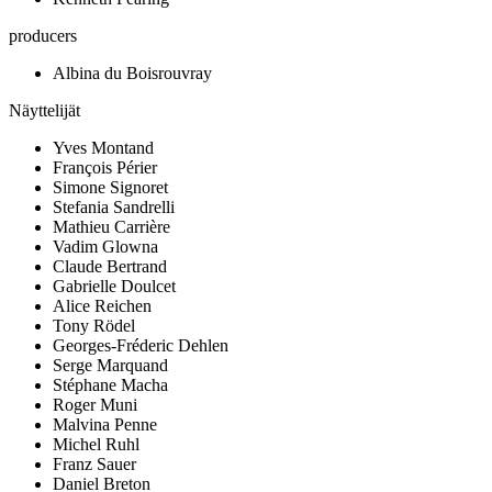
producers
Albina du Boisrouvray
Näyttelijät
Yves Montand
François Périer
Simone Signoret
Stefania Sandrelli
Mathieu Carrière
Vadim Glowna
Claude Bertrand
Gabrielle Doulcet
Alice Reichen
Tony Rödel
Georges-Fréderic Dehlen
Serge Marquand
Stéphane Macha
Roger Muni
Malvina Penne
Michel Ruhl
Franz Sauer
Daniel Breton